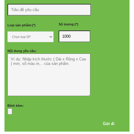
Số lượng:(*)
Loại sản phẩm:(*)
Nội dung yêu cầu:
Đính kèm: