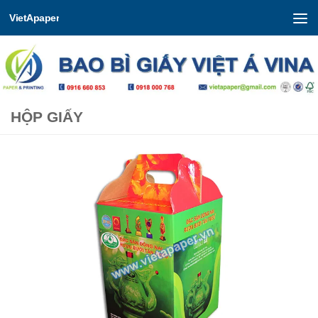
VietApaper
Skip to content
HỘP GIẤY