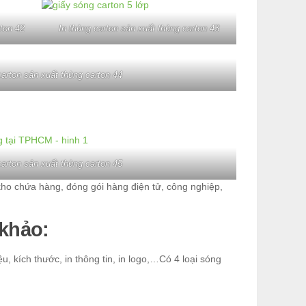
rton 42
In thùng carton sản xuất thùng carton 43
carton sản xuất thùng carton 44
carton sản xuất thùng carton 45
kho chứa hàng, đóng gói hàng điện tử, công nghiệp,
khảo:
, kích thước, in thông tin, in logo,…Có 4 loại sóng