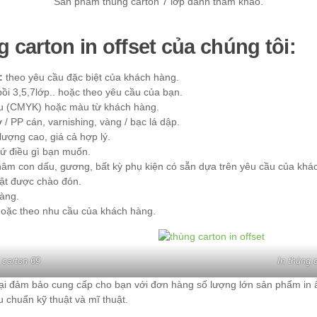
Sản phẩm thùng carton 7 lớp dành tham khảo.
 carton in offset của chúng tôi:
:
theo yêu cầu đặc biệt của khách hàng.
bồi 3,5,7lớp.. hoặc theo yêu cầu của bạn.
u (CMYK) hoặc màu từ khách hàng.
/ PP cán, varnishing, vàng / bạc lá dập.
t lượng cao, giá cả hợp lý.
cứ điều gì bạn muốn.
hâm con dấu, gương, bất kỳ phụ kiện có sẵn dựa trên yêu cầu của khá
ật được chào đón.
àng.
oặc theo nhu cầu của khách hàng.
 carton 69
In thùng 
ại đảm bảo cung cấp cho bạn với đơn hàng số lượng lớn sản phẩm in ấ
 chuẩn kỹ thuật và mĩ thuật.