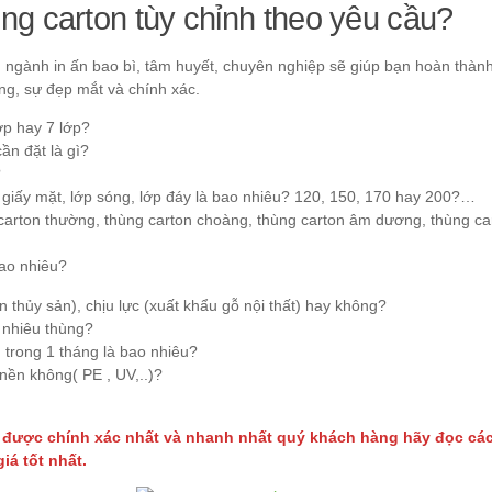
ùng carton tùy chỉnh theo yêu cầu?
 ngành in ấn bao bì, tâm huyết, chuyên nghiệp sẽ giúp bạn hoàn thàn
ng, sự đẹp mắt và chính xác.
lớp hay 7 lớp?
ần đặt là gì?
?
 giấy mặt, lớp sóng, lớp đáy là bao nhiêu? 120, 150, 170 hay 200?…
 carton thường, thùng carton choàng, thùng carton âm dương, thùng car
bao nhiêu?
 thủy sản), chịu lực (xuất khẩu gỗ nội thất) hay không?
 nhiêu thùng?
 trong 1 tháng là bao nhiêu?
nền không( PE , UV,..)?
i được chính xác nhất và nhanh nhất quý khách hàng hãy đọc các 
iá tốt nhất.