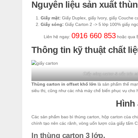
Nguyên liệu sản xuất thùn
Giấy mặt:
Giấy Duplex, giấy Ivory, giấy Couche c
Giấy sóng:
Giấy Carton 2 -> 5 lớp 100% giấy ngo
0916 660 853
Liên hệ ngay:
hoặc qua 
Thông tin kỹ thuật chất li
Giấy sóng carton & cấu trúc s
Thùng carton in offset khổ lớn
là sản phẩm thế mạnh
siêu thị, cũng như các nhà máy chế biến phục vụ cho 
Hình
Các sản phẩm bao bì thùng carton, hộp carton của chún
chính tạo nên các rãnh, vòng uốn lượn của giấy tấm C
In thùng carton 3 lớp.