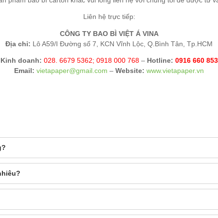
n phẩm bao bì carton khác vui lòng liên hệ với chúng tôi để được tư vấ
Liên hệ trực tiếp:
CÔNG TY BAO BÌ VIỆT Á VINA
Địa chỉ:
Lô A59/I Đường số 7, KCN Vĩnh Lộc, Q.Bình Tân, Tp.HCM
Kinh doanh:
028. 6679 5362; 0918 000 768
–
Hotline:
0916 660 853
Email:
vietapaper@gmail.com
–
Website:
www.vietapaper.vn
g?
 nhiêu?