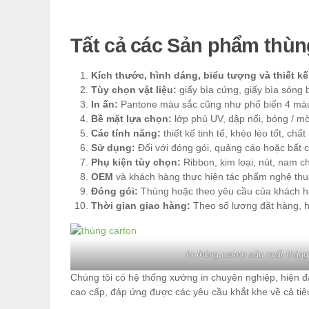
Tất cả các Sản phẩm thùng
Kích thước, hình dáng, biểu tượng và thiết kế
Tùy chọn vật liệu:
giấy bìa cứng, giấy bìa sóng 
In ấn:
Pantone màu sắc cũng như phổ biến 4 mà
Bề mặt lựa chọn:
lớp phủ UV, dập nổi, bóng / mờ 
Các tính năng:
thiết kế tinh tế, khéo léo tốt, chấ
Sử dụng:
Đối với đóng gói, quảng cáo hoặc bất 
Phụ kiện tùy chọn:
Ribbon, kim loại, nút, nam c
OEM
và khách hàng thực hiện tác phẩm nghệ thu
Đóng gói:
Thùng hoặc theo yêu cầu của khách h
Thời gian giao hàng:
Theo số lượng đặt hàng, h
In thùng carton sản xuất thùng
Chúng tôi có hệ thống xưởng in chuyên nghiệp, hiện đ
cao cấp, đáp ứng được các yêu cầu khắt khe về cả tiêu