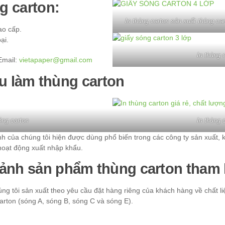
g carton:
In thùng carton sản xuất thùng ca
ao cấp.
ại.
In thùng 
Email:
vietapaper@gmail.com
ệu làm thùng carton
óng carton
In thùng 
 của chúng tôi hiện được dùng phổ biến trong các công ty sản xuất, 
hoạt động xuất nhập khẩu.
 ảnh sản phẩm thùng carton tham 
g tôi sản xuất theo yêu cầu đặt hàng riêng của khách hàng về chất liệu
arton (sóng A, sóng B, sóng C và sóng E).