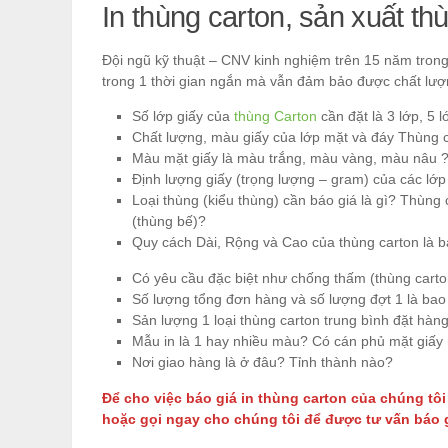
In thùng carton, sản xuất th
Đội ngũ kỹ thuật – CNV kinh nghiệm trên 15 năm trong
trong 1 thời gian ngắn mà vẫn đảm bảo được chất lượ
Số lớp giấy của
thùng Carton
cần đặt là 3 lớp, 5 
Chất lượng, màu giấy của lớp mặt và đáy Thùng c
Màu mặt giấy là màu trắng, màu vàng, màu nâu 
Định lượng giấy (trọng lượng – gram) của các lớp
Loại thùng (kiểu thùng) cần báo giá là gì? Thùng
(thùng bế)?
Quy cách Dài, Rộng và Cao của thùng carton là 
Có yêu cầu đặc biệt như chống thấm (thùng carton
Số lượng tổng đơn hàng và số lượng đợt 1 là bao
Sản lượng 1 loại thùng carton trung bình đặt hàng
Mẫu in là 1 hay nhiều màu? Có cán phủ mặt giấy 
Nơi giao hàng là ở đâu? Tỉnh thành nào?
Để cho việc báo giá in thùng carton của chúng tô
hoặc gọi ngay cho chúng tôi để được tư vấn báo g