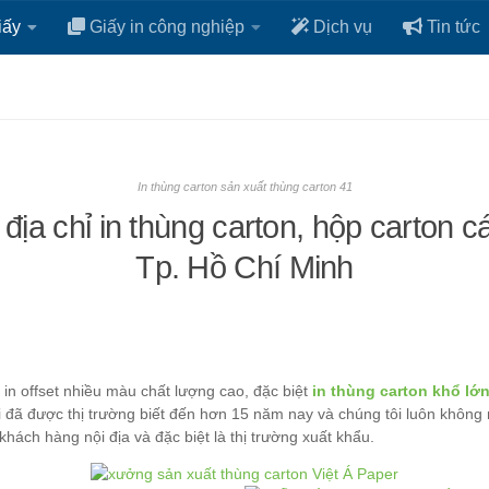
iấy
Giấy in công nghiệp
Dịch vụ
Tin tức
In thùng carton sản xuất thùng carton 41
địa chỉ in thùng carton, hộp carton các
Tp. Hồ Chí Minh
 in offset nhiều màu chất lượng cao, đặc biệt
in thùng carton khổ lớ
 đã được thị trường biết đến hơn 15 năm nay và chúng tôi luôn không n
hách hàng nội địa và đặc biệt là thị trường xuất khẩu.