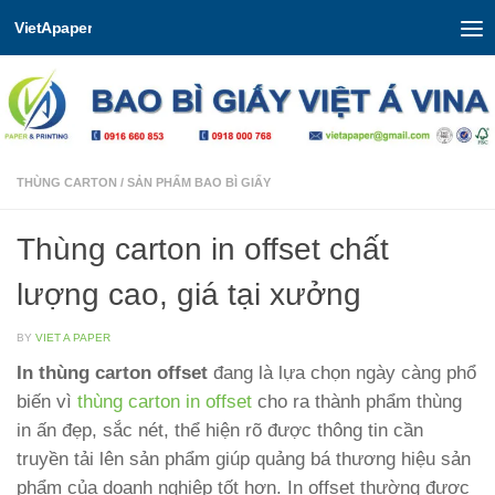
VietApaper
Skip to content
THÙNG CARTON
/
SẢN PHẨM BAO BÌ GIẤY
Thùng carton in offset chất
lượng cao, giá tại xưởng
BY
VIET A PAPER
In thùng carton offset
đang là lựa chọn ngày càng phổ
biến vì
thùng carton in offset
cho ra thành phẩm thùng
in ấn đẹp, sắc nét, thể hiện rõ được thông tin cần
truyền tải lên sản phẩm giúp quảng bá thương hiệu sản
phẩm của doanh nghiệp tốt hơn. In offset thường được