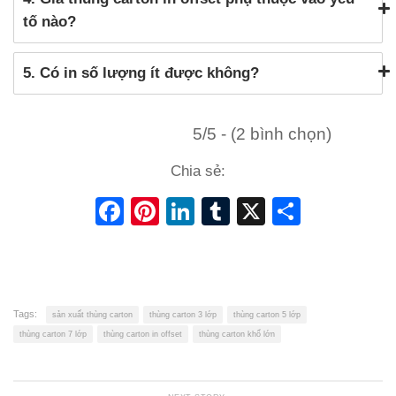
tố nào?
5. Có in số lượng ít được không?
5/5 - (2 bình chọn)
Chia sẻ:
Facebook
Pinterest
LinkedIn
Tumblr
X
Share
Tags:
sản xuất thùng carton
thùng carton 3 lớp
thùng carton 5 lớp
thùng carton 7 lớp
thùng carton in offset
thùng carton khổ lớn