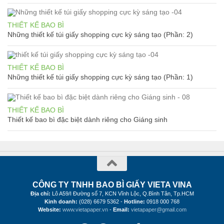
THIẾT KẾ BAO BÌ
Những thiết kế túi giấy shopping cực kỳ sáng tạo (Phần: 2)
THIẾT KẾ BAO BÌ
Những thiết kế túi giấy shopping cực kỳ sáng tạo (Phần: 1)
THIẾT KẾ BAO BÌ
Thiết kế bao bì đặc biệt dành riêng cho Giáng sinh
CÔNG TY TNHH BAO BÌ GIẤY VIETA VINA
Địa chỉ:
Lô A59/I Đường số 7, KCN Vĩnh Lộc, Q.Bình Tân, Tp.HCM
Kinh doanh:
(028) 6679 5362 -
Hotline:
0918 000 768
Website:
www.vietapaper.vn
-
Email:
vietapaper@gmail.com