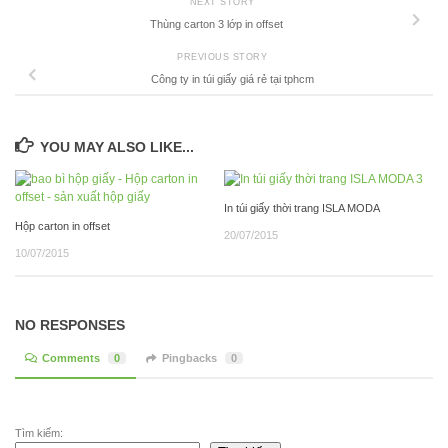
NEXT STORY
Thùng carton 3 lớp in offset
PREVIOUS STORY
Công ty in túi giấy giá rẻ tại tphcm
YOU MAY ALSO LIKE...
In túi giấy thời trang ISLA MODA
Hộp carton in offset
20/07/2015
10/07/2015
NO RESPONSES
Comments
0
Pingbacks
0
Tìm kiếm: