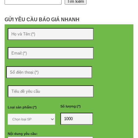
Tìm kiếm
GỬI YÊU CẦU BÁO GIÁ NHANH
Số lượng:(*)
Loại sản phẩm:(*)
Nội dung yêu cầu: