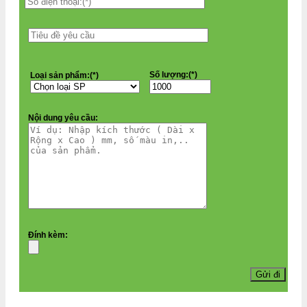
Số lượng:(*)
Loại sản phẩm:(*)
Nội dung yêu cầu:
Đính kèm: