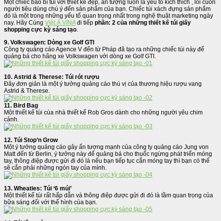
Một chiếc bao bì túi với thiết kế đẹp, ấn tượng luôn là yếu tố kích thích , lôi cuốn
người tiêu dùng chú ý đến sản phẩm của bạn. Chiếc túi xách đựng sản phẩm
đó là một trong những yếu tố quan trọng nhất trong nghệ thuật marketing ngày
nay. Hãy Cùng
Việt Á VINA
đi tiếp
phần: 2 của những thiết kế túi giấy
shopping cực kỳ sáng tạo
.
9. Volkswagen: Dòng xe Golf GTI
Công ty quảng cáo Agence V đến từ Pháp đã tạo ra những chiếc túi này để
quảng bá cho hãng xe Volkswagen với dòng xe Golf GTI.
10. Astrid & Therese: Túi rót rượu
Đây đơn giản là một ý tưởng quảng cáo thú vị của thương hiệu rượu vang
Astrid & Therese.
11. Bird Bag
Một thiết kế túi cùa nhà thiết kế Rob Gros dành cho những người yêu chim
cảnh.
12. Túi Stop’n Grow
Một ý tưởng quảng cáo gây ấn tượng mạnh của công ty quảng cáo Jung von
Matt đến từ Berlin, ý tưởng này để quảng bá cho thuốc ngừng phát triển móng
tay, thông điệp được gửi đi đó là nếu bạn tiếp tục cắn móng tay thì bạn có thể
sẽ cắn phải những ngón tay của mình.
13. Wheaties: Túi ‘6 múi’
Một thiết kế túi rất hấp dẫn và thông điệp được gửi đi đó là tầm quan trọng của
bữa sáng đối với thể hình của bạn.