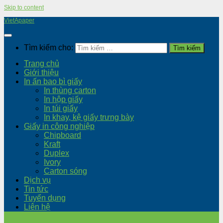
Skip to content
VietApaper
Tìm kiếm cho:
Trang chủ
Giới thiệu
In ấn bao bì giấy
In thùng carton
In hộp giấy
In túi giấy
In khay, kệ giấy trưng bày
Giấy in công nghiệp
Chipboard
Kraft
Duplex
Ivory
Carton sóng
Dịch vụ
Tin tức
Tuyển dụng
Liên hệ