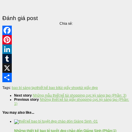
Đánh giá post
Chia sẻ:
Facebook
Pinterest
LinkedIn
Tumblr
X
Share
Tags:
bao bì sáng tạo
thiết kế bao bì
túi giấy shop
túi giấy đẹp
Next story
Những mẫu thiết kế túi shopping cực kỳ sáng tạo (Phần: 3)
Previous story
Những thiết kế túi giấy shopping cực kỳ sáng tạo (Phần:
1)
You may also like...
Những thiết kế bao bì tuyệt đẹp chào đón Giáng Sinh (Phần:1)