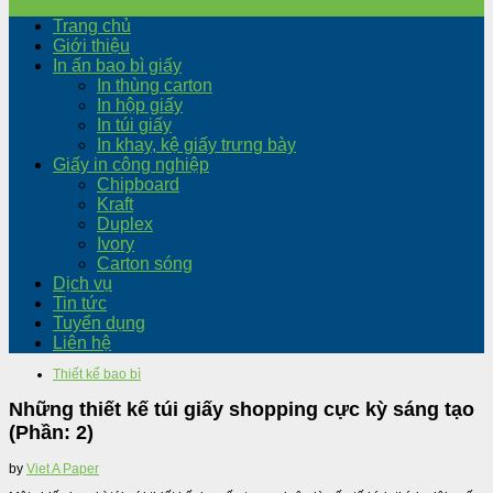
Trang chủ
Giới thiệu
In ấn bao bì giấy
In thùng carton
In hộp giấy
In túi giấy
In khay, kệ giấy trưng bày
Giấy in công nghiệp
Chipboard
Kraft
Duplex
Ivory
Carton sóng
Dịch vụ
Tin tức
Tuyển dụng
Liên hệ
Thiết kế bao bì
Những thiết kế túi giấy shopping cực kỳ sáng tạo
(Phần: 2)
by
Viet A Paper