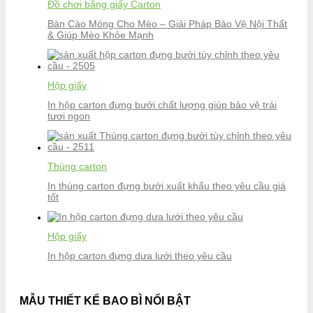
Đồ chơi bằng giấy Carton
Bàn Cào Móng Cho Mèo – Giải Pháp Bảo Vệ Nội Thất
& Giúp Mèo Khỏe Mạnh
Hộp giấy
In hộp carton đựng bưởi chất lượng giúp bảo vệ trái
tươi ngon
Thùng carton
In thùng carton đựng bưởi xuất khẩu theo yêu cầu giá
tốt
Hộp giấy
In hộp carton đựng dưa lưới theo yêu cầu
MẪU THIẾT KẾ BAO BÌ NỔI BẬT