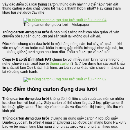
Vậy đặc điểm của loại thùng carton, thùng giấy này như thế nào? Nên đặt
thùng carton ở đâu chất lượng tốt mà giá thành hợp lí nhất? Hãy cùng tham
khảo bài viết dưới đây nhé!
Thùng carton đựng dưa lưới – Vietapaper
Thùng carton đựng dưa lưới
là bao bì lý tưởng nhất cho bảo quản và vận
chuyển bởi sự tiện dụng, chi phí sản xuất lại không quá đắt đỏ.
Đặc điểm chung của
dưa lưới
là mặt hàng nông sản: trái cây, củ, quả, … khi
vận chuyển đi xa hoặc xuất khẩu thường gặp nhiều trở ngại như: dập nát, hư,
… không giữ độ tươi ngon như ban đầu. Thấu hiểu được vấn đề trên.
Công ty Bao Bì Bình Minh PAT
chúng tôi với nhiều năm kinh nghiệm trong
nghề, chuyên sản xuất bao bì
thùng carton
3, 5, 7 lớp đựng trái cây xuất khẩu
tin chắc sẽ làm Quý khách hài lòng, an toàn trong khâu vận chuyển mà giá cả
lại vô cùng cạnh tranh.
Đặc điểm thùng carton đựng dưa lưới
Thùng carton đựng dưa lưới
không đòi hỏi tiêu chuẩn quá cao nên có nhiều
lựa chọn hơn về loại giấy. Giấy carton có thể chọn là giấy 3 lớp, giấy carton 5
lớp hoặc giấy carton 7 lớp tùy vào nhu cầu và đặc điểm thị trường tiêu thụ và
kinh phí.
Thùng carton đựng dưa lưới
thường sử dụng giấy carton 4 lớp, bồi giấy
Duplex 250gsm. In offset 4 màu chất lượng cao, được cán màng bóng PE xử lý
bảo vệ bề mặt in tăng khả năng chống trầy xước và chống thấm hiệu quả.