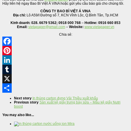
Hãy liên hệ ngay Bao Bì Việt Á VINA hoặc gửi yêu cầu báo giá cho chúng tôi.
CÔNG TY BAO BÌ VIỆT Á VINA
Địa chỉ:
Lô A59/I Đường số 7, KCN Vĩnh Lộc, Q.Bình Tân, Tp.HCM
Kinh doanh:
028. 6679 5362; 0918 000 768
–
Hotline:
0916 660 853
Email:
vietapaper@gmail.com
–
Website:
www.vietapaper.vn
Chia sẻ:
Facebook
Pinterest
LinkedIn
Tumblr
X
Share
Next story
In thùng carton đựng Vải Thiều xuất khẩu
Previous story
Sản xuất kệ giấy trưng bày sữa – Mẫu kệ giấy Nutri
boost
You may also like...