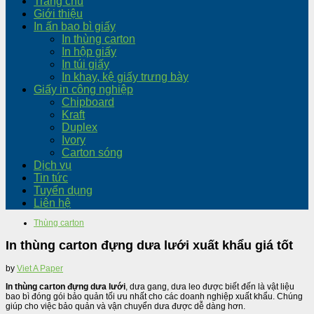
Trang chủ
Giới thiệu
In ấn bao bì giấy
In thùng carton
In hộp giấy
In túi giấy
In khay, kệ giấy trưng bày
Giấy in công nghiệp
Chipboard
Kraft
Duplex
Ivory
Carton sóng
Dịch vụ
Tin tức
Tuyển dụng
Liên hệ
Thùng carton
In thùng carton đựng dưa lưới xuất khẩu giá tốt
by
Viet A Paper
In thùng carton đựng dưa lưới
, dưa gang, dưa leo được biết đến là vật liệu
bao bì đóng gói bảo quản tối ưu nhất cho các doanh nghiệp xuất khẩu. Chúng
giúp cho việc bảo quản và vận chuyển dưa được dễ dàng hơn.