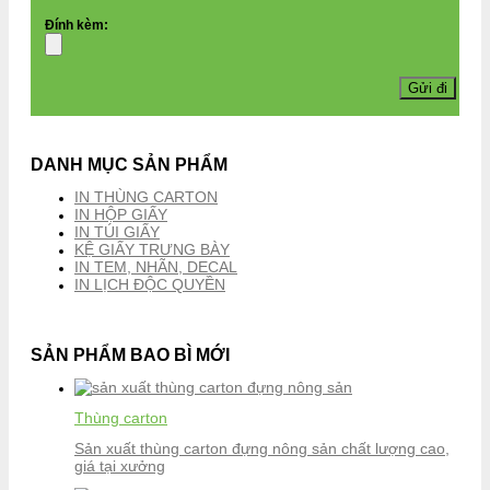
Đính kèm:
DANH MỤC SẢN PHẨM
IN THÙNG CARTON
IN HỘP GIẤY
IN TÚI GIẤY
KỆ GIẤY TRƯNG BÀY
IN TEM, NHÃN, DECAL
IN LỊCH ĐỘC QUYỀN
SẢN PHẨM BAO BÌ MỚI
Thùng carton
Sản xuất thùng carton đựng nông sản chất lượng cao,
giá tại xưởng