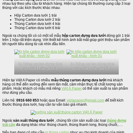
nhau tuỳ theo yêu cầu từ khách hàng. Hiện tại chúng tôi thường cung cấp 3 loại
thùng với các kích thước khác nhau:
Hộp Carton dưa lưới 1 trái
Thùng Carton dưa lưới 2 trái
Thùng Carton dưa lưới 4 trái
Thùng Carton dưa lưới 6 trái
Ngoài ra chúng tôi có có một số mẫu
hộp carton đựng dưa lưới
đóng gói 1 trái
trên 1 hộp rất triện dụng. Với thiết kế hình ảnh bắt mắt giúp giới thiệu sản phẩm
tới người tiêu dùng từ cái nhìn đầu tiên.
In thùng carton đựng dưa
In thùng carton đựng dưa
lưới xuất khẩu giá tốt 8
lưới xuất khẩu giá tốt 9
Hiện tại Việt A Paper có nhiều
mẫu thùng carton đựng dưa lưới
mà khách
hàng có thể đến xưởng đến xem tận mắt, cảm nhận thực tế chất lượng sản
phẩm. Hoặc khách có mẫu mã riêng
Việt Á Paper
có thể sản xuất ra sản phẩm
như đúng yêu cầu.
Liên hệ:
0916 660 853
hoặc qua Email:
vietapaper@gmail.com
để biết kích
thước thùng dưa lưới, hay cần tư vấn báo giá nhanh.
Ngoài
sản xuất thùng dưa lưới
, chúng tôi còn sản xuất các loại
thùng đựng
trái cây
đa dạng khác như: thùng chanh, thùng thanh long, thùng chuối,….
Nếu bạn đang có nhu cầu
in thùng carton
phục vụ cho kinh doanh của mình.