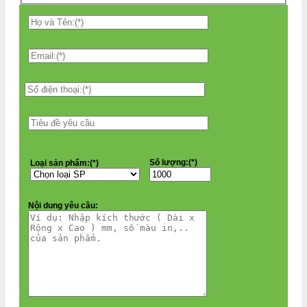
Số lượng:(*)
Loại sản phẩm:(*)
Nội dung yêu cầu: