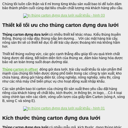
Chúng tôi luôn cẩn thận và tỉ mỉ trong từng khâu sản xuất bao bì để luôn đảm
bảo thành phẩm cuối cùng đạt tiêu chuẩn chất lượng mà khách hàng yêu cầu.
Thiết kế tối ưu cho thùng carton đựng dưa lưới
Thùng carton đựng dưa lưới
có nhiều thiết kế khác nhau. Kiểu thùng truyền
thống, thùng có nắp đậy, thùng nắp âm dương… Với các mặt hàng trái cây,
nông sản thì sẽ có thiết kế đục lỗ để trái cây được thoáng khí mà không hầm
hơi.
Thiết kế thùng vuông vức, các góc cạnh thẳng đều giúp tối ưu quá trình chất
hàng được dễ dàng, tiết kiệm diện tích của thùng xe, đảm bảo hàng hóa được
bảo vệ an toàn trong suốt đoạn đường dài.
Thùng carton in offset
đóng gói dưa lưới, trái cây xuất khẩu là sản phẩm thế
mạnh của chúng tôi hiện được dùng phổ biến trong các công ty sản xuất, kho
chứa hàng, đóng gói hàng điện tử, công nghiệp, nông nghiệp, siêu thị, cũng
như các nhà máy chế biến phục vụ cho hoạt động xuất nhập khẩu.
Các sản phẩm bao bì carton của chúng tôi sản xuất theo yêu cầu đặt hàng
riêng của khách hàng về chất liệu, kích thước, in thông tin, in logo,…Có 4 loại
sóng chính tạo nên các rãnh, vòng uốn lượn của giấy tấm Carton (sóng A, sóng
B, sóng C và sóng E).
Kích thước thùng carton đựng dưa lưới
Thùng carton đựng dưa lưới
có nhiều mẫu mã, kích thước, dạng thùng khác