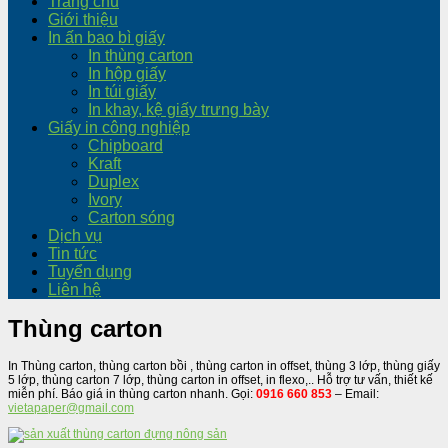
Trang chủ
Giới thiệu
In ấn bao bì giấy
In thùng carton
In hộp giấy
In túi giấy
In khay, kệ giấy trưng bày
Giấy in công nghiệp
Chipboard
Kraft
Duplex
Ivory
Carton sóng
Dịch vụ
Tin tức
Tuyển dụng
Liên hệ
Thùng carton
In Thùng carton, thùng carton bồi , thùng carton in offset, thùng 3 lớp, thùng giấy
5 lớp, thùng carton 7 lớp, thùng carton in offset, in flexo,.. Hỗ trợ tư vấn, thiết kế
miễn phí. Báo giá in thùng carton nhanh. Gọi:
0916 660 853
– Email:
vietapaper@gmail.com