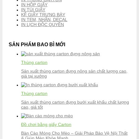
IN HỘP GIẤY
IN TÚI GIẤY
KỆ GIẤY TRƯNG BÀY
IN TEM, NHÃN, DECAL
IN LỊCH ĐỘC QUYỀN
SẢN PHẨM BAO BÌ MỚI
Thùng carton
Sản xuất thùng carton đựng nông sản chất lượng cao,
giá tại xưởng
Thùng carton
Sản xuất thùng carton đựng bưởi xuất khẩu chất lượng
cao, giá tốt
Đồ chơi bằng giấy Carton
Bàn Cào Móng Cho Mèo – Giải Pháp Bảo Vệ Nội Thất
& Giúp Mèo Khỏe Mạnh