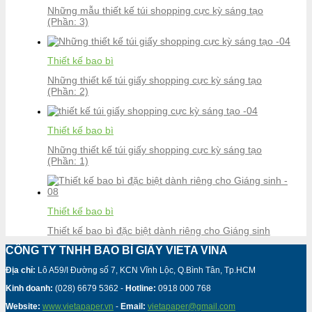
Những mẫu thiết kế túi shopping cực kỳ sáng tạo
(Phần: 3)
Thiết kế bao bì
Những thiết kế túi giấy shopping cực kỳ sáng tạo
(Phần: 2)
Thiết kế bao bì
Những thiết kế túi giấy shopping cực kỳ sáng tạo
(Phần: 1)
Thiết kế bao bì
Thiết kế bao bì đặc biệt dành riêng cho Giáng sinh
CÔNG TY TNHH BAO BÌ GIẤY VIETA VINA
Địa chỉ:
Lô A59/I Đường số 7, KCN Vĩnh Lộc, Q.Bình Tân, Tp.HCM
Kinh doanh:
(028) 6679 5362 -
Hotline:
0918 000 768
Website:
www.vietapaper.vn
-
Email:
vietapaper@gmail.com