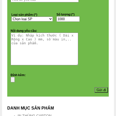
Số lượng:(*)
Loại sản phẩm:(*)
Nội dung yêu cầu:
Đính kèm:
DANH MỤC SẢN PHẨM
IN THÙNG CARTON