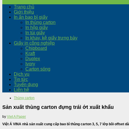
Trang chủ
Giới thiệu
In ấn bao bì giấy
In thùng carton
In hộp giấy
In túi giấy
In khay, kệ giấy trưng bày
Giấy in công nghiệp
Chipboard
Kraft
Duplex
Ivory
Carton sóng
Dịch vụ
Tin tức
Tuyển dụng
Liên hệ
Thùng carton
Sản xuất thùng carton đựng trái ớt xuất khẩu
by
Viet A Paper
Việt Á VINA nhà sản xuất cung cấp bao bì thùng carton 3, 5, 7 lớp bồi offset 