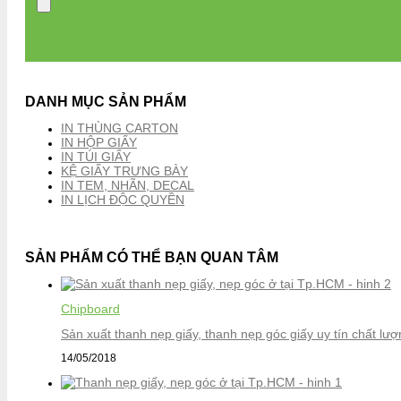
DANH MỤC SẢN PHẨM
IN THÙNG CARTON
IN HỘP GIẤY
IN TÚI GIẤY
KỆ GIẤY TRƯNG BÀY
IN TEM, NHÃN, DECAL
IN LỊCH ĐỘC QUYỀN
SẢN PHẨM CÓ THỂ BẠN QUAN TÂM
Chipboard
Sản xuất thanh nẹp giấy, thanh nẹp góc giấy uy tín chất lượ
14/05/2018