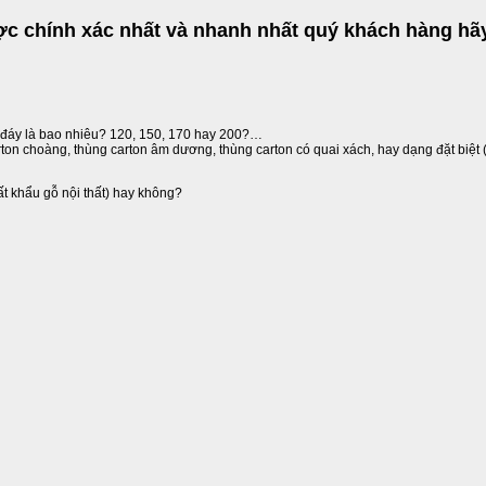
ợc chính xác nhất và nhanh nhất quý khách hàng hãy
p đáy là bao nhiêu? 120, 150, 170 hay 200?…
rton choàng, thùng carton âm dương, thùng carton có quai xách, hay dạng đặt biệt 
ất khẩu gỗ nội thất) hay không?