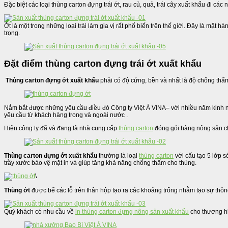
Đặc biệt các loại thùng carton đựng trái ớt, rau củ, quả, trái cây xuất khẩu đi các
Ớt là một trong những loại trái làm gia vị rất phổ biến trên thế giới. Đây là mặt
trọng.
Đặt điểm thùng carton đựng trái ớt xuất khẩu
Thùng carton đựng ớt xuất khẩu
phải có độ cứng, bền và nhất là độ chống thấm 
Nắm bắt được những yêu cầu điều đó Công ty Việt Á VINA– với nhiều năm kinh 
yêu cầu từ khách hàng trong và ngoài nước .
Hiện công ty đã và đang là nhà cung cấp
thùng carton
đóng gói hàng nông sản ch
Thùng carton đựng ớt xuất khẩu
thường là loại
thùng carton
với cấu tạo 5 lớp s
trầy xước bảo vệ mặt in và giúp tăng khả năng chống thấm cho thùng.
\
Thùng ớt
được bế các lỗ trên thân hộp tạo ra các khoảng trống nhằm tạo sự thông
Quý khách có nhu cầu về
in thùng carton đựng nông sản xuất khẩu
cho thương hi