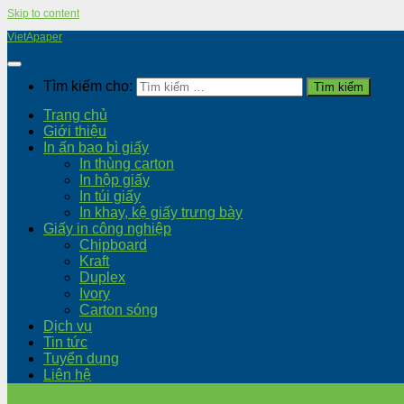
Skip to content
VietApaper
Tìm kiếm cho:
Trang chủ
Giới thiệu
In ấn bao bì giấy
In thùng carton
In hộp giấy
In túi giấy
In khay, kệ giấy trưng bày
Giấy in công nghiệp
Chipboard
Kraft
Duplex
Ivory
Carton sóng
Dịch vụ
Tin tức
Tuyển dụng
Liên hệ