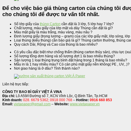
Để cho việc báo giá thùng carton của chúng tôi đư
cho chúng tôi để được tư vấn tốt nhất.
Số lớp giấy của
thùng Carton
cần đặt là 3 lớp, 5 lớp hay 7 lớp?
Chất lượng, màu giấy của lớp mặt và đáy Thùng cần đặt là gì?
Màu mặt giấy là màu trắng, màu vàng, màu nâu ?
Định lượng giấy (trọng lượng – gram) của các lớp giấy mặt, lớp sóng, lớ
Loại thùng (kiểu thùng) cần báo giá là gì? Thùng carton thường, thùng ca
Quy cách Dài, Rộng và Cao của thùng là bao nhiêu?
Có yêu cầu đặc biệt như chống thấm (thùng carton thủy sản), chịu lực (xu
Số lượng tổng đơn hàng và số lượng đợt 1 là bao nhiêu thùng?
Sản lượng 1 loại thùng trung bình đặt hàng trong 1 tháng là bao nhiêu?
Mẫu in là 1 hay nhiều màu? Có cán phủ mặt giấy nền không( PE , UV,..)?
Nơi giao hàng là ở đâu? Tỉnh thành nào?
Liên hệ trực tiếp:
CÔNG TY BAO BÌ GIẤY VIỆT Á VINA
Địa chỉ:
Lô A59/I Đường số 7, KCN Vĩnh Lộc, Q.Bình Tân, Tp.HCM
Kinh doanh:
028. 6679 5362; 0918 000 768
–
Hotline:
0916 660 853
Email:
vietapaper@gmail.com
–
Website:
www.vietapaper.vn