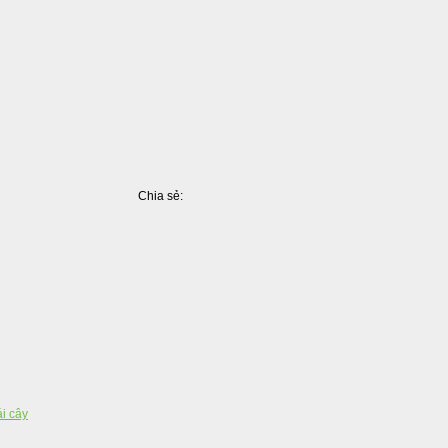
Chia sẻ:
Facebook
Pinterest
LinkedIn
Tumblr
X
Share
ái cây