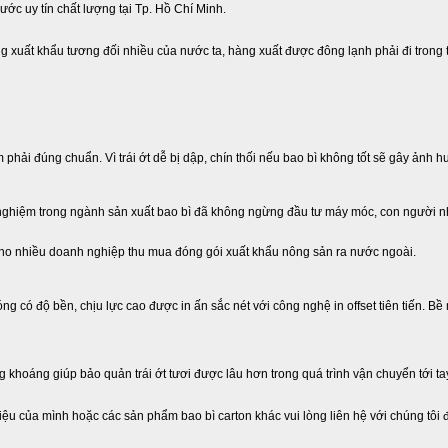
 nước uy tín chất lượng tại Tp. Hồ Chí Minh.
 hàng xuất khẩu tương đối nhiều của nước ta, hàng xuất được đông lạnh phải đi trong
phải đúng chuẩn. Vì trái ớt dễ bị dập, chín thối nếu bao bì không tốt sẽ gây ảnh 
nghiệm trong ngành sản xuất bao bì đã không ngừng đầu tư máy móc, con người n
o nhiều doanh nghiệp thu mua đóng gói xuất khẩu nông sản ra nước ngoài.
óng có độ bền, chịu lực cao được in ấn sắc nét với công nghệ in offset tiên tiến. 
 khoáng giúp bảo quản trái ớt tươi được lâu hơn trong quá trình vận chuyển tới ta
ệu của mình hoặc các sản phẩm bao bì carton khác vui lòng liên hệ với chúng tôi đ