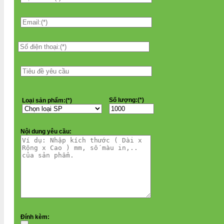
Số lượng:(*)
Loại sản phẩm:(*)
Nội dung yêu cầu:
Đính kèm: