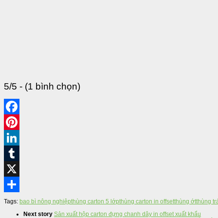
5/5 - (1 bình chọn)
Tags:
bao bì nông nghiệp
thùng carton 5 lớp
thùng carton in offset
thùng ớt
thùng tr
Next story
Sản xuất hộp carton đựng chanh dây in offset xuất khẩu