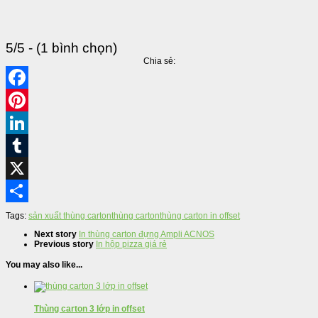
5/5 - (1 bình chọn)
Chia sẻ:
Facebook
Pinterest
LinkedIn
Tumblr
X
Share
Tags:
sản xuất thùng carton
thùng carton
thùng carton in offset
Next story
In thùng carton đựng Ampli ACNOS
Previous story
In hộp pizza giá rẻ
You may also like...
Thùng carton 3 lớp in offset