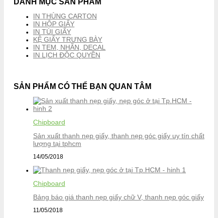
DANH MỤC SẢN PHẨM
IN THÙNG CARTON
IN HỘP GIẤY
IN TÚI GIẤY
KỆ GIẤY TRƯNG BÀY
IN TEM, NHÃN, DECAL
IN LỊCH ĐỘC QUYỀN
SẢN PHẨM CÓ THỂ BẠN QUAN TÂM
Chipboard
Sản xuất thanh nẹp giấy, thanh nẹp góc giấy uy tín chất
lượng tại tphcm
14/05/2018
Chipboard
Bảng báo giá thanh nẹp giấy chữ V, thanh nẹp góc giấy
11/05/2018