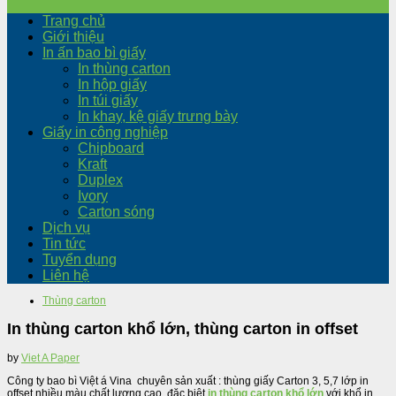
Trang chủ
Giới thiệu
In ấn bao bì giấy
In thùng carton
In hộp giấy
In túi giấy
In khay, kệ giấy trưng bày
Giấy in công nghiệp
Chipboard
Kraft
Duplex
Ivory
Carton sóng
Dịch vụ
Tin tức
Tuyển dụng
Liên hệ
Thùng carton
In thùng carton khổ lớn, thùng carton in offset
by
Viet A Paper
Công ty bao bì Việt á Vina chuyên sản xuất : thùng giấy Carton 3, 5,7 lớp in
offset nhiều màu chất lượng cao, đặc biệt
in thùng carton khổ lớn
với khổ in