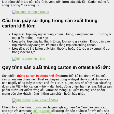
loại sóng chính tạo nên các rãnh, vòng uốn lượn của giấy tấm Carton (sóng A,
sóng B, sóng C và sóng E).
Cấu trúc giấy sử dụng trong sản xuất thùng
carton khổ lớn:
Lớp mặt:
lớp giấy ngoài cùng, có màu trắng, vàng hoặc nâu. Thường là
loại giấy phẳng – mịn đẹp.
Lớp giữa:
lớp giấy tạo thành từ các lớp sóng giấy, rãnh. Được dán vào
lớp mặt và đáy đóng vai trò như 1 tầng lớp đệm thùng carton.
Lớp đáy:
có thể là lớp giấy bình thường hoặc là 1 lớp giấy cứng hỗ trợ
trong việc trợ lực.
Quy trình sản xuất thùng carton in offset khổ lớn:
Sản phẩm
thùng carton in offset khổ lớn
được thiết kế tạo dáng và tạo mẫu
sản phẩm trên phần mềm thiết kế chuyên dụng -> duyệt file -> xuất film in -> in
bao bì giấy bằng máy in offset khổ lớn (110×160)cm, sau đó xử lý qua các công
đoạn cán PE -> bồi carton -> bế -> dán hoặc đóng ghim thành phẩm. Tất cả sản
phẩm trước khi xuất xưởng đều được hệ thống QC kiểm tra chặt chẽ nhằm
mang đến cho khách hàng những sản phẩm hoàn hảo nhất.
Chúng tôi có hệ thống xưởng in chuyên nghiệp, hiện đại đảm bảo cung cấp
cho bạn với đơn hàng
thùng carton
số lượng lớn sản phẩm in ấn với màu sắc