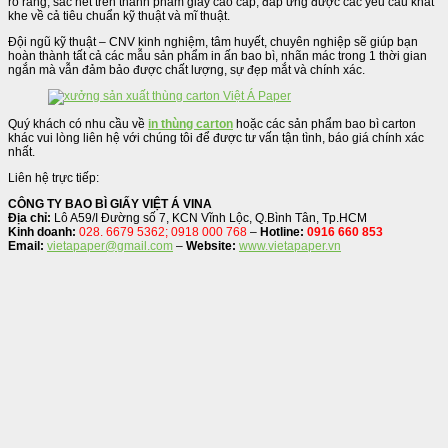
rõ ràng, sắc nét trên thành phẩm giấy cao cấp, đáp ứng được các yêu cầu khắt
khe về cả tiêu chuẩn kỹ thuật và mĩ thuật.
Đội ngũ kỹ thuật – CNV kinh nghiệm, tâm huyết, chuyên nghiệp sẽ giúp bạn
hoàn thành tất cả các mẫu sản phẩm in ấn bao bì, nhãn mác trong 1 thời gian
ngắn mà vẫn đảm bảo được chất lượng, sự đẹp mắt và chính xác.
Quý khách có nhu cầu về
in thùng carton
hoặc các sản phẩm bao bì carton
khác vui lòng liên hệ với chúng tôi để được tư vấn tận tình, báo giá chính xác
nhất.
Liên hệ trực tiếp:
CÔNG TY BAO BÌ GIẤY VIỆT Á VINA
Địa chỉ:
Lô A59/I Đường số 7, KCN Vĩnh Lộc, Q.Bình Tân, Tp.HCM
Kinh doanh:
028. 6679 5362; 0918 000 768
–
Hotline:
0916 660 853
Email:
vietapaper@gmail.com
–
Website:
www.vietapaper.vn