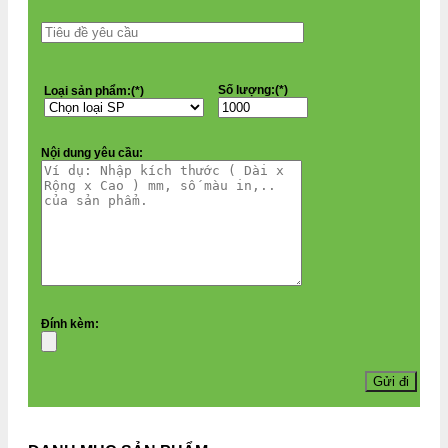
Số lượng:(*)
Loại sản phẩm:(*)
Nội dung yêu cầu:
Đính kèm: