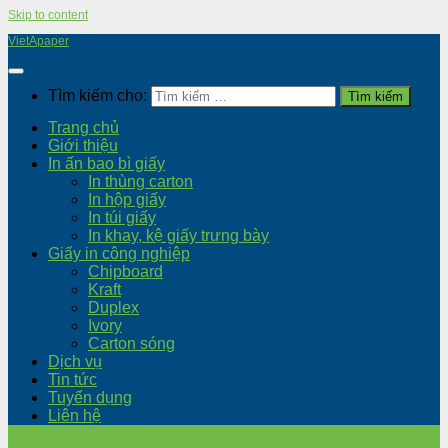
Skip to content
VietApaper
Tìm kiếm cho:
Trang chủ
Giới thiệu
In ấn bao bì giấy
In thùng carton
In hộp giấy
In túi giấy
In khay, kệ giấy trưng bày
Giấy in công nghiệp
Chipboard
Kraft
Duplex
Ivory
Carton sóng
Dịch vụ
Tin tức
Tuyển dụng
Liên hệ