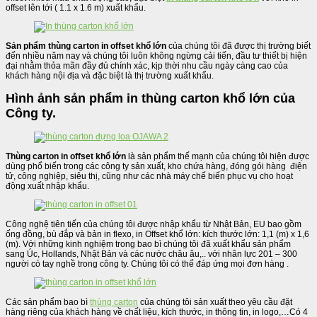
offset lên tới ( 1.1 x 1.6 m) xuất khẩu.
Sản phẩm thùng carton in offset khổ lớn
của chúng tôi đã được thị trường biết
đến nhiều năm nay và chúng tôi luôn không ngừng cải tiến, đầu tư thiết bị hiện
đại nhằm thỏa mãn đầy đủ chính xác, kịp thời nhu cầu ngày càng cao của
khách hàng nội địa và đặc biệt là thị trường xuất khẩu.
Hình ảnh sản phẩm in thùng carton khổ lớn của
Công ty.
Thùng carton in offset khổ lớn
là sản phẩm thế mạnh của chúng tôi hiện được
dùng phổ biến trong các công ty sản xuất, kho chứa hàng, đóng gói hàng điện
tử, công nghiệp, siêu thị, cũng như các nhà máy chế biến phục vụ cho hoạt
động xuất nhập khẩu.
Công nghệ tiên tiến của chúng tôi được nhập khẩu từ Nhật Bản, EU bao gồm
ống đồng, bù đắp và bản in flexo, in Offset khổ lớn: kích thước lớn: 1,1 (m) x 1,6
(m). Với những kinh nghiệm trong bao bì chúng tôi đã xuất khẩu sản phẩm
sang Úc, Hollands, Nhật Bản và các nước châu âu,.. với nhân lực 201 – 300
người có tay nghề trong công ty. Chúng tôi có thể đáp ứng mọi đơn hàng .
Các sản phẩm bao bì
thùng carton
của chúng tôi sản xuất theo yêu cầu đặt
hàng riêng của khách hàng về chất liệu, kích thước, in thông tin, in logo,…Có 4