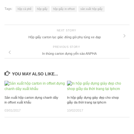
Tags:
hộp cà phê
hộp giấy
hộp giấy in offset
sản xuất hộp giấy
NEXT STORY
Hộp giấy carton lục giác đóng gói phụ tùng xe đạp
PREVIOUS STORY
In thùng carton đựng yến sào ANPHA
YOU MAY ALSO LIKE...
Sản xuất hộp carton đựng chanh dây
In hộp giấy đựng giày đẹp cho shop
in offset xuất khẩu
giầy da thời trang tại tphcm
03/01/2017
10/02/2017