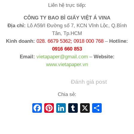
Liên hệ trực tiếp:
CÔNG TY BAO BÌ GIẤY VIỆT Á VINA
Địa chỉ:
Lô A59/I Đường số 7, KCN Vĩnh Lộc, Q.Bình
Tân, Tp.HCM
Kinh doanh:
028. 6679 5362; 0918 000 768
–
Hotline:
0916 660 853
Email:
vietapaper@gmail.com
–
Website:
www.vietapaper.vn
Đánh giá post
Chia sẻ:
Facebook
Pinterest
LinkedIn
Tumblr
X
Share