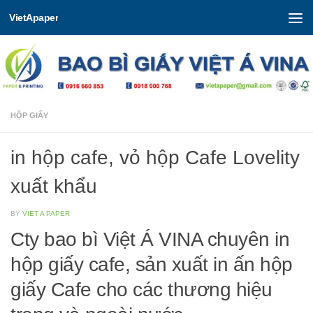
VietApaper
Skip to content
HỘP GIẤY
in hộp cafe, vỏ hộp Cafe Lovelity
xuất khẩu
BY
VIET A PAPER
Cty bao bì Việt Á VINA chuyên in
hộp giấy cafe, sản xuất in ấn hộp
giấy Cafe cho các thương hiệu