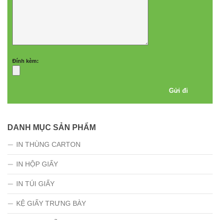
Đính kèm:
DANH MỤC SẢN PHẨM
IN THÙNG CARTON
IN HỘP GIẤY
IN TÚI GIẤY
KỆ GIẤY TRƯNG BÀY