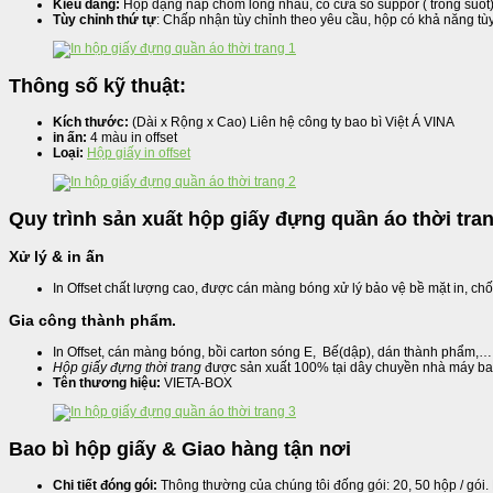
Kiểu dáng:
Hộp dạng nắp chồm lòng nhau, có cửa sổ suppor ( trong suốt)
Tùy chỉnh thứ tự
: Chấp nhận tùy chỉnh theo yêu cầu, hộp có khả năng tùy
Thông số kỹ thuật:
Kích thước:
(Dài x Rộng x Cao) Liên hệ công ty bao bì Việt Á VINA
in ấn:
4 màu in offset
Loại:
Hộp giấy in offset
Quy trình sản xuất hộp giấy đựng quần áo thời tra
Xử lý & in ấn
In Offset chất lượng cao, được cán màng bóng xử lý bảo vệ bề mặt in, ch
Gia công thành phẩm.
In Offset, cán màng bóng, bồi carton sóng E, Bế(dập), dán thành phẩm,…
Hộp giấy đựng thời trang
được sản xuất 100% tại dây chuyền nhà máy bao
Tên thương hiệu:
VIETA-BOX
Bao bì hộp giấy & Giao hàng tận nơi
Chi tiết đóng gói:
Thông thường của chúng tôi đống gói: 20, 50 hộp / gói.