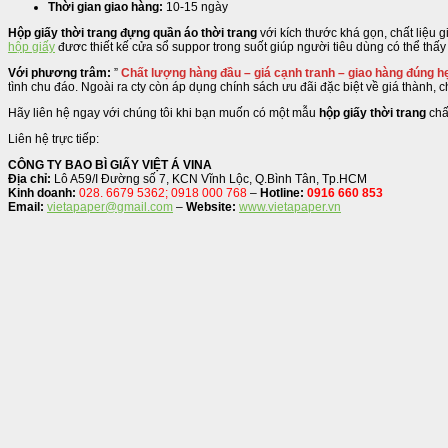
Thời gian giao hàng:
10-15 ngày
Hộp giấy thời trang đựng quần áo thời trang
với kích thước khá gọn, chất liệu g
hộp giấy
đươc thiết kế cửa sổ suppor trong suốt giúp người tiêu dùng có thể t
Với phương trâm:
”
Chất lượng hàng đầu – giá cạnh tranh – giao hàng đúng h
tình chu đáo. Ngoài ra cty còn áp dụng chính sách ưu đãi đặc biệt về giá thành,
Hãy liên hệ ngay với chúng tôi khi bạn muốn có một mẫu
hộp giấy thời trang
chấ
Liên hệ trực tiếp:
CÔNG TY BAO BÌ GIẤY VIỆT Á VINA
Địa chỉ:
Lô A59/I Đường số 7, KCN Vĩnh Lộc, Q.Bình Tân, Tp.HCM
Kinh doanh:
028. 6679 5362; 0918 000 768
–
Hotline:
0916 660 853
Email:
vietapaper@gmail.com
–
Website:
www.vietapaper.vn