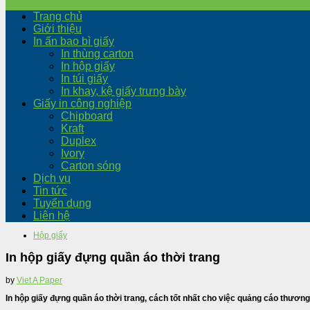
Trang chủ
Giới thiệu
In ấn bao bì giấy
In thùng carton
In hộp giấy
In túi giấy
In khay, kệ giấy trưng bày
Giấy in công nghiệp
Chipboard
Kraft
Duplex
Ivory
Carton sóng
Dịch vụ
Tin tức
Tuyển dụng
Liên hệ
Hộp giấy
In hộp giấy đựng quần áo thời trang
by
Viet A Paper
In hộp giấy đựng quần áo thời trang, cách tốt nhất cho việc quảng cáo thương