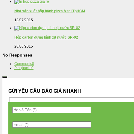
Nhà sản xuất hộp bánh pizza ở tại TpHCM
13/07/2015
Hộp carton đựng bình xịt nước SR-02
28/08/2015
No Responses
Comments
0
Pingbacks
0
GỬI YÊU CẦU BÁO GIÁ NHANH