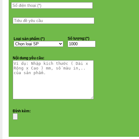
Số lượng:(*)
Loại sản phẩm:(*)
Nội dung yêu cầu:
Đính kèm: