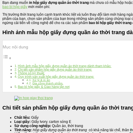
Bạn đang muốn
in hộp giấy đựng quần áo thời trang
mà chưa có mẫu hộp hoặc kh
bao bì hộp giấy
mới miễn phí.
Thị trường thời trang luôn cạnh tranh khóc liệt và luôn thay đổi làm mới hàng n
phẩm của bạn, chọn sản phẩm của bạn trong những sản phẩm cùng chủng loại cạn
ngừng cải tiến về công nghệ để cho ra các sản phẩm
bao bì hộp giấy thời trang
Hình ảnh mẫu hộp giấy đựng quần áo thời trang d
Mục nội dung
Hình ảnh mẫu hộp giấy đựng quần áo thời trang dành tham khảo:
Chi tiết sản phẩm hộp giấy đựng quần áo thời trang:
Thông số kỹ thuật:
Quy trình sản xuất hộp giấy đựng quần áo thời trang:
Xử lý & in ấn
Gia công thành phẩm.
Bao bì hộp giấy & Giao hàng tận nơi
Chi tiết sản phẩm hộp giấy đựng quần áo thời tran
Chất liệu:
Giấy
Loại giấy:
Giấy Ivory. carton sóng E
Sử dụng công nghiệp:
Quần áo, thời trang
Tính năng:
Hộp giấy đựng quần áo thời trang
có khả năng tái chế, thân t