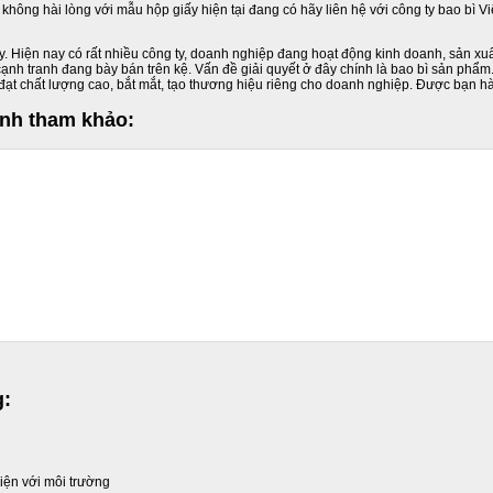
ông hài lòng với mẫu hộp giấy hiện tại đang có hãy liên hệ với công ty bao bì Việ
gày. Hiện nay có rất nhiều công ty, doanh nghiệp đang hoạt động kinh doanh, sản xu
h tranh đang bày bán trên kệ. Vấn đề giải quyết ở đây chính là bao bì sản phẩm.
đạt chất lượng cao, bắt mắt, tạo thương hiệu riêng cho doanh nghiệp. Được bạn hàn
ành tham khảo:
g:
hiện với môi trường