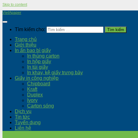
Skip to content
VietApaper
Tìm kiếm cho:
Trang chủ
Giới thiệu
In ấn bao bì giấy
In thùng carton
In hộp giấy
In túi giấy
In khay, kệ giấy trưng bày
Giấy in công nghiệp
Chipboard
Kraft
Duplex
Ivory
Carton sóng
Dịch vụ
Tin tức
Tuyển dụng
Liên hệ