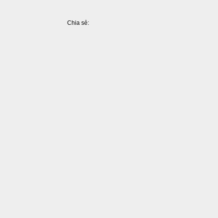
Chia sẻ:
Facebook
Pinterest
LinkedIn
Tumblr
X
Share