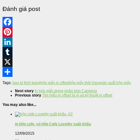
Đánh giá post
Tags:
bao bì thời trang
hộp giấy in offset
hộp giấy thời trang
sản xuất hộp giấy
Next story
In hộp giấy đựng phân bón Campion
Previous story
Tìm hiểu in offset là gì và kỹ thuật in offset
You may also like...
in hộp cafe, vỏ hộp Cafe Lovelity xuất khẩu
12/09/2015