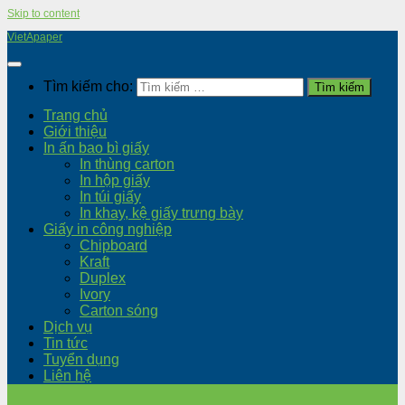
Skip to content
VietApaper
Tìm kiếm cho:
Trang chủ
Giới thiệu
In ấn bao bì giấy
In thùng carton
In hộp giấy
In túi giấy
In khay, kệ giấy trưng bày
Giấy in công nghiệp
Chipboard
Kraft
Duplex
Ivory
Carton sóng
Dịch vụ
Tin tức
Tuyển dụng
Liên hệ