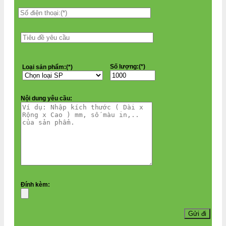
Số lượng:(*)
Loại sản phẩm:(*)
Nội dung yêu cầu:
Đính kèm: