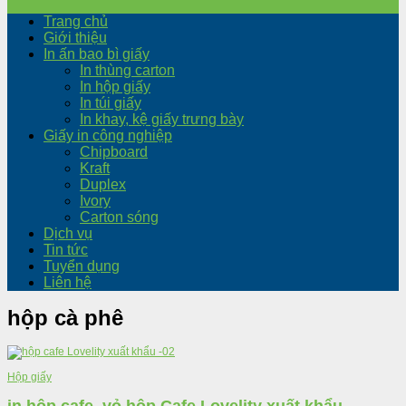
Trang chủ
Giới thiệu
In ấn bao bì giấy
In thùng carton
In hộp giấy
In túi giấy
In khay, kệ giấy trưng bày
Giấy in công nghiệp
Chipboard
Kraft
Duplex
Ivory
Carton sóng
Dịch vụ
Tin tức
Tuyển dụng
Liên hệ
hộp cà phê
Hộp giấy