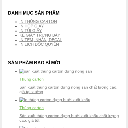
DANH MỤC SẢN PHẨM
IN THÙNG CARTON
IN HỘP GIẤY
IN TÚI GIẤY
KỆ GIẤY TRƯNG BÀY
IN TEM, NHÃN, DECAL
IN LỊCH ĐỘC QUYỀN
SẢN PHẨM BAO BÌ MỚI
Thùng carton
Sản xuất thùng carton đựng nông sản chất lượng cao,
giá tại xưởng
Thùng carton
Sản xuất thùng carton đựng bưởi xuất khẩu chất lượng
cao, giá tốt