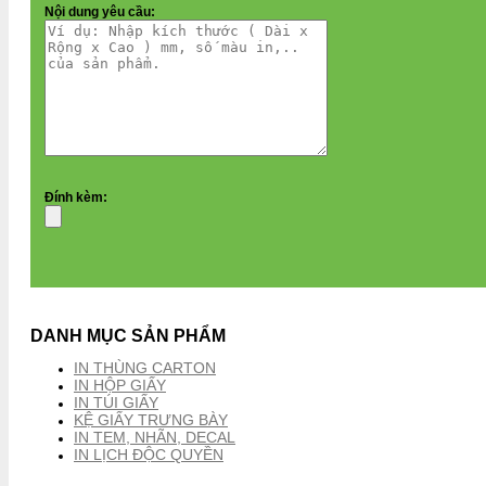
Nội dung yêu cầu:
Đính kèm:
DANH MỤC SẢN PHẨM
IN THÙNG CARTON
IN HỘP GIẤY
IN TÚI GIẤY
KỆ GIẤY TRƯNG BÀY
IN TEM, NHÃN, DECAL
IN LỊCH ĐỘC QUYỀN