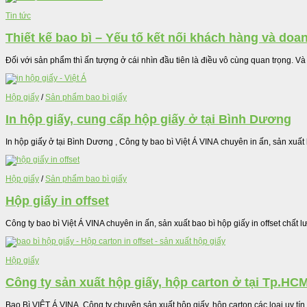
Tin tức
Thiết kế bao bì – Yếu tố kết nối khách hàng và doa
Đối với sản phẩm thì ấn tượng ở cái nhìn đầu tiên là điều vô cùng quan trọng. Và 
Hộp giấy
/
Sản phẩm bao bì giấy
In hộp giấy, cung cấp hộp giấy ở tại Bình Dương
In hộp giấy ở tại Bình Dương , Công ty bao bì Việt Á VINA chuyên in ấn, sản xuất 
Hộp giấy
/
Sản phẩm bao bì giấy
Hộp giấy in offset
Công ty bao bì Việt Á VINA chuyên in ấn, sản xuất bao bì hộp giấy in offset chất l
Hộp giấy
Công ty sản xuất hộp giấy, hộp carton ở tại Tp.HC
Bao Bì VIỆT Á VINA. Công ty chuyên sản xuất hộp giấy, hộp carton các loại uy tín, 