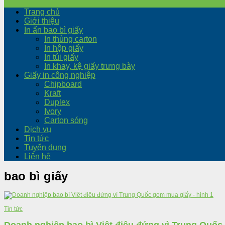
Trang chủ
Giới thiệu
In ấn bao bì giấy
In thùng carton
In hộp giấy
In túi giấy
In khay, kệ giấy trưng bày
Giấy in công nghiệp
Chipboard
Kraft
Duplex
Ivory
Carton sóng
Dịch vụ
Tin tức
Tuyển dụng
Liên hệ
bao bì giấy
Tin tức