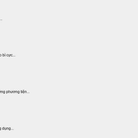
..
 bì cực...
ững phương tiện...
g dụng...