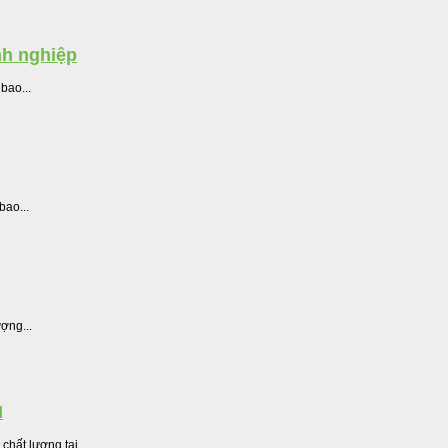
nh nghiệp
bao...
bao...
ượng...
M
chất lượng tại...