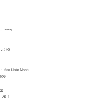
ại xưởng
giá tốt
iúp Mèo Khỏe Mạnh
gon