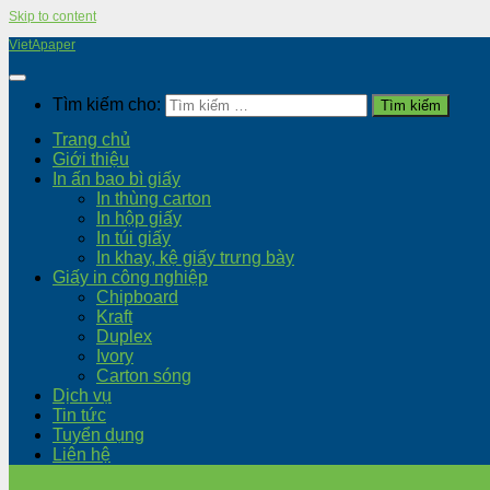
Skip to content
VietApaper
Tìm kiếm cho:
Trang chủ
Giới thiệu
In ấn bao bì giấy
In thùng carton
In hộp giấy
In túi giấy
In khay, kệ giấy trưng bày
Giấy in công nghiệp
Chipboard
Kraft
Duplex
Ivory
Carton sóng
Dịch vụ
Tin tức
Tuyển dụng
Liên hệ