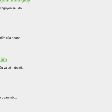
c gom mua giấy
 nguyên liệu do...
phẩm của doanh...
 năm
u và có mức độ...
 quản một...