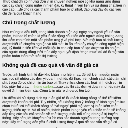
Thực chất chỉ có những đơn vị in chuyên nghiệp mới có khả năng ứng dụng
các dây chyền công nghệ in hiện đại, kỷ thuật in tiên tiến và sử dụng chất liệu in
cao cấp,…để cho ra các thành phẩm bao bì tốt nhất, đáp ứng đầy đủ các tiêu
chí đề ra của khách hàng.
Chú trọng chất lượng
Như chúng ta đều biết, trong kinh doanh hiện đại ngày nay ngoài yếu tố sản
phẩm, thì bao bì chính là yếu tố tác động đầu tiên đến người dùng khi họ đang
tìm kiếm cho mình một sản phẩm ưng ý và phù hợp. Với một bao bì chất lượng
được thiết kế chuyên nghiệp và bắt mắt, in ấn trên dây chuyền công nghệ hiện
đại, kỷ thuật in tiến tiến và chất liệu in cao cấp bạn sẽ tạo được sự tín nhiệm
của người dùng đồng thời thúc đẩy họ quyết định “chọn mua” dù đó là một sản
phẩm hoàn toàn mới trên thị trường.
Không quá đề cao quá về vấn đề giá cả
Trước tình hình kinh tế đầy khó khăn như hiện nay, để tiết kiệm nguồn ngân
sách có rất nhiều các đơn vị doanh nghiệp đã thực hiện chính sách cắt giảm chi
phí, trong đó có chi phí in ấn bao bì. Thay vì lựa chọn các loại hình dịch vụ: in
hộp giấy, túi giấy,
in thùng carton
,…cao cấp thì các đơn vị doanh nghiệp này đã
quyết định tìm kiếm các Công ty in giá rẻ chưa có tên tuổi.
Ưu điểm khi sử dụng dịch vụ in ấn giá rẻ là khách hàng hàng có thể tiết kiệm
được một khoản chi phí. Tuy nhiên, nếu không tinh ý, không có kinh nghiệm lựa
chọn thì rất có thể khách hàng sẽ “vớ ngay” phải một đơn vị in ấn kém chất
lượng, thiếu uy tín. Và dĩ nhiên, thành phẩm in bạn yêu cầu chắc chắn sẽ không
đáp ứng các tiêu chí cơ bản về chất lượng, mẫu mã cũng như giá trị truyền
thông. Vậy nên, lời khuyên hữu ích cho các doanh nghiệp trong trường hợp
này: Hãy chú trọng đến yếu tố chất lượng thay vì quá đề cao vấn đề giá cả.