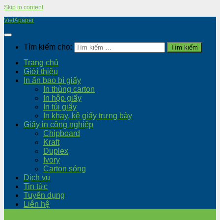
Skip to content
VietApaper
Tìm kiếm cho:
Trang chủ
Giới thiệu
In ấn bao bì giấy
In thùng carton
In hộp giấy
In túi giấy
In khay, kệ giấy trưng bày
Giấy in công nghiệp
Chipboard
Kraft
Duplex
Ivory
Carton sóng
Dịch vụ
Tin tức
Tuyển dụng
Liên hệ