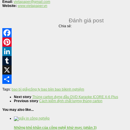
Email:
vietapaper@gmail.com
Website:
www.vietapaper.vn
Đánh giá post
Chia sẻ:
Facebook
Pinterest
LinkedIn
Tumblr
X
Share
Tags:
bao bì giấy
công ty bao bì
in bao bì
kinh nghiệm
Next story
Thùng carton đựng đầu DVD Karaoke ICORE X-6 Plus
Previous story
Cách kiểm định chất lượng thùng carton
You may also like...
Những khó khăn của công nghệ khử mực (phần 3)