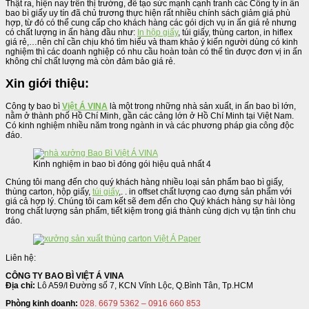
Thật ra, hiện nay trên thị trường, để tạo sức mạnh cạnh tranh các Công ty in ấn
bao bì giấy uy tín đã chủ trương thực hiện rất nhiều chính sách giảm giá phù
hợp, từ đó có thể cung cấp cho khách hàng các gói dịch vụ in ấn giá rẻ nhưng
có chất lượng in ấn hàng đầu như:
In hộp giấy
, túi giấy, thùng carton, in hiflex
giá rẻ,…nên chỉ cần chịu khó tìm hiểu và tham khảo ý kiến người dùng có kinh
nghiệm thì các doanh nghiệp có nhu cầu hoàn toàn có thể tìn được đơn vị in ấn
không chỉ chất lượng mà còn đảm bảo giá rẻ.
Xin giới thiệu:
Công ty bao bì
Việt Á VINA
là một trong những nhà sản xuất, in ấn bao bì lớn,
nằm ​​ở thành phố Hồ Chí Minh, gần các cảng lớn ở Hồ Chí Minh tại Việt Nam.
Có kinh nghiệm nhiều năm trong ngành in và các phương pháp gia công độc
đáo.
Kinh nghiệm in bao bì đóng gói hiệu quả nhất 4
Chúng tôi mang đến cho quý khách hàng nhiều loại sản phẩm bao bì giấy,
thùng carton, hộp giấy,
túi giấy
,. . in offset chất lượng cao đựng sản phẩm với
giá cả hợp lý. Chúng tôi cam kết sẽ đem đến cho Quý khách hàng sự hài lòng
trong chất lượng sản phẩm, tiết kiệm trong giá thành cùng dịch vụ tận tình chu
đáo.
Liên hệ:
CÔNG TY BAO BÌ VIỆT Á VINA
Địa chỉ:
Lô A59/I Đường số 7, KCN Vĩnh Lộc, Q.Bình Tân, Tp.HCM
Phòng kinh doanh:
028. 6679 5362 – 0916 660 853