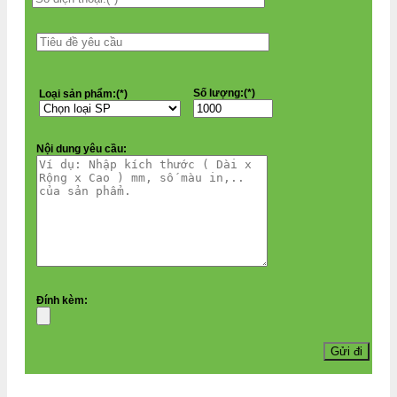
Số lượng:(*)
Loại sản phẩm:(*)
Nội dung yêu cầu:
Đính kèm: