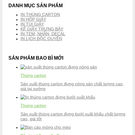
DANH MỤC SẢN PHẨM
IN THÙNG CARTON
IN HỘP GIẤY
IN TÚI GIẤY
KỆ GIẤY TRƯNG BÀY
IN TEM, NHÃN, DECAL
IN LỊCH ĐỘC QUYỀN
SẢN PHẨM BAO BÌ MỚI
Thùng carton
Sản xuất thùng carton đựng nông sản chất lượng cao,
giá tại xưởng
Thùng carton
Sản xuất thùng carton đựng bưởi xuất khẩu chất lượng
cao, giá tốt