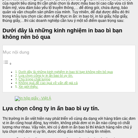
của người tiêu dùng thì cần phải chọn là được mẫu bao bì cao cấp vừa có tính
thẩm mỹ, vừa đảm bảo yếu tố truyền thông,… để đóng gói, chứa đựng, bảo
quản và vận chuyển sản phẩm của mình. Tuy nhiên, để đạt được điều đó thì
trong khâu lựa chọn các đơn vị để thực in ấn: in bao bì, in túi giấy, hộp giấy,
thùng giấy,…thì các doanh nghiệp cần lưu ý một số điểm quan trọng sau:
Dưới đây là những kinh nghiệm in bao bì bạn
không nên bỏ qua
Mục nội dung
Dưới đây là những kinh nghiệm in bao bì bạn không nên bỏ qua
Lựa chọn công ty in ấn bao bì uy tín.
Chú trọng chất lượng
Không quá đề cao quá về vấn đề giá cả
Xin giới thiệu:
Lựa chọn công ty in ấn bao bì uy tín.
Thị trường in ấn việt hiện nay phát triển vô cùng đa dạng với hàng trăm các đơn
vị in ấn cũng hoạt động, tuy nhiên, không phải đơn vị in ấn nào cũng có chất
lượng như nhau. Vậy nên, khi có ý định in ấn bao bì thì khách hàng nên chú ý
lựa chọn một đơn vị uy tín, được đông đảo khách hàng tín nhiệm.