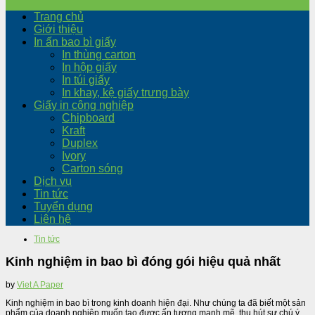
Trang chủ
Giới thiệu
In ấn bao bì giấy
In thùng carton
In hộp giấy
In túi giấy
In khay, kệ giấy trưng bày
Giấy in công nghiệp
Chipboard
Kraft
Duplex
Ivory
Carton sóng
Dịch vụ
Tin tức
Tuyển dụng
Liên hệ
Tin tức
Kinh nghiệm in bao bì đóng gói hiệu quả nhất
by
Viet A Paper
Kinh nghiệm in bao bì trong kinh doanh hiện đại. Như chúng ta đã biết một sản
phẩm của doanh nghiệp muốn tạo được ấn tượng mạnh mẽ, thu hút sự chú ý