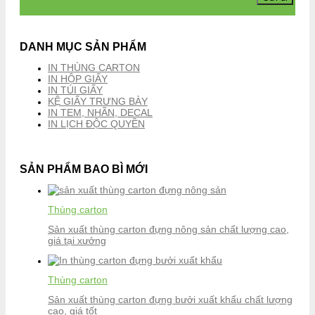
DANH MỤC SẢN PHẨM
IN THÙNG CARTON
IN HỘP GIẤY
IN TÚI GIẤY
KỆ GIẤY TRƯNG BÀY
IN TEM, NHÃN, DECAL
IN LỊCH ĐỘC QUYỀN
SẢN PHẨM BAO BÌ MỚI
Thùng carton
Sản xuất thùng carton đựng nông sản chất lượng cao,
giá tại xưởng
Thùng carton
Sản xuất thùng carton đựng bưởi xuất khẩu chất lượng
cao, giá tốt