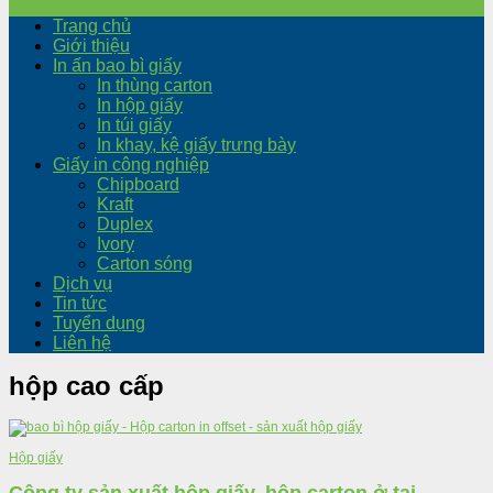
Trang chủ
Giới thiệu
In ấn bao bì giấy
In thùng carton
In hộp giấy
In túi giấy
In khay, kệ giấy trưng bày
Giấy in công nghiệp
Chipboard
Kraft
Duplex
Ivory
Carton sóng
Dịch vụ
Tin tức
Tuyển dụng
Liên hệ
hộp cao cấp
Hộp giấy