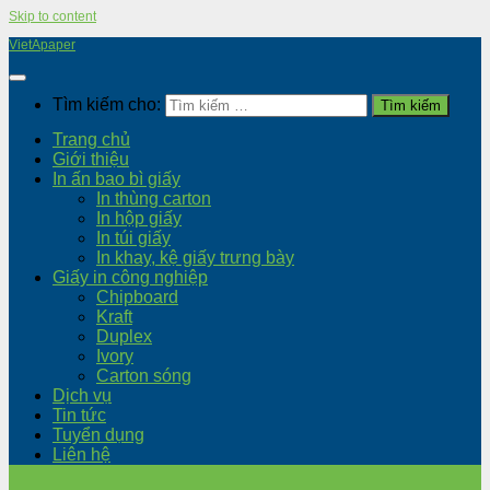
Skip to content
VietApaper
Tìm kiếm cho:
Trang chủ
Giới thiệu
In ấn bao bì giấy
In thùng carton
In hộp giấy
In túi giấy
In khay, kệ giấy trưng bày
Giấy in công nghiệp
Chipboard
Kraft
Duplex
Ivory
Carton sóng
Dịch vụ
Tin tức
Tuyển dụng
Liên hệ