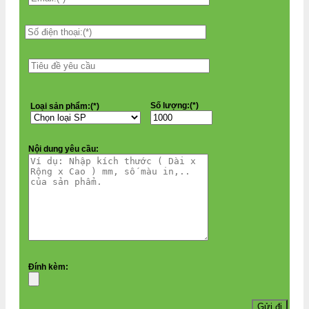
Số lượng:(*)
Loại sản phẩm:(*)
Nội dung yêu cầu:
Đính kèm: