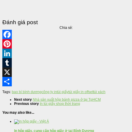
Đánh giá post
Chia sẻ:
Facebook
Pinterest
LinkedIn
Tumblr
X
Share
Tags:
bao bì bình dương
công ty in
túi giấy
túi giấy in offset
túi xách
Next story
Nhà sản xuất hộp bánh pizza ở tại TpHCM
Previous story
In túi giấy shop thời trang
You may also like...
In hộp giấy, cung cấp hộp giấy ở tại Bình Dương