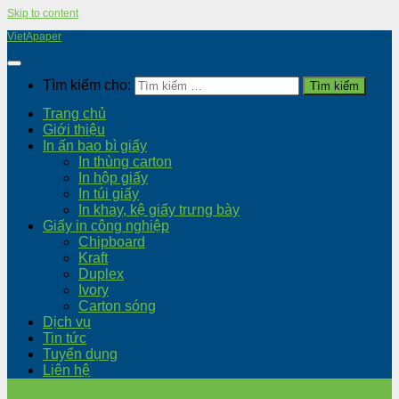
Skip to content
VietApaper
Tìm kiếm cho:
Trang chủ
Giới thiệu
In ấn bao bì giấy
In thùng carton
In hộp giấy
In túi giấy
In khay, kệ giấy trưng bày
Giấy in công nghiệp
Chipboard
Kraft
Duplex
Ivory
Carton sóng
Dịch vụ
Tin tức
Tuyển dụng
Liên hệ