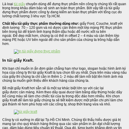
Là loại
túi giấy
chuyên dùng để đựng thực phẩm nên công ty chúng tôi rất quan
trọng trong khâu đảm bảo vệ sinh an toàn thực phẩm. Bởi vậy tất cả túi giấy
đựng thực phẩm được công ty đang kiểm an toàn thực phẩm với tổng cục đo
lường chất lượng 3 khu vực Tp.HCM.
Chất liệu túi giấy thực phẩm thường dùng như:
giấy Ford, Couche, kraft với
định lượng 70 – 120 gsm và nó được cán thêm một lớp màng PE thực phẩm
bên trong túi để tránh tình trạng thấm dầu hoặc đổ nước xốt ra bên
ngoài. Để đẹp mắt hơn, chúng ta có thể in offset 2 – 4 màu và cán thêm lớp
màng PE hoặc UV bên ngoài để cho sản phẩm của chúng ta trông hấp dẫn
hơn.
In túi giấy Kraft.
Khi bạn chỉ muốn in ấn đơn giản chẳng hạn như logo, slogan hoặc hình ảnh ký
họa của công ty thì túi giấy Kraft là lựa chọn tối ưu nhất. Dựa trên màu vàng nâu
của giấy thì chúng ta chỉ cần in thêm 1- 2 màu để làm nổi bật lên hình ảnh mà
chúng ta muốn giới thiệu đến khách hàng của chúng ta.
Bề mặt giấy Kraft hơi sẵn sẽ là một sự khác biệt lớn so với các lại
giấy được cán màng. Kèm theo dây quai đucợ làm bằng dây thừng hoặc dây
bố cùng màu sẽ làm cho chiếc túi của ta trong độc đáo hơn nhiều. Khi chọn
giấy Kraft để làm túi giấy chúng ta sẽ tiết kiệm được một phần chi phí làm cho
giá thành rẻ hơn phù hợp với các công ty, shop thời trang vừa và nhỏ.
Công ty có xưởng in đặt tại Tp.Hồ Chí Minh. Chúng tôi thấu hiểu được giá trị
mang lại cho quý khách hàng thông qua các sản phẩm in ấn đạt chất lượng
cao, đảm bảo đúng tiêu chuẩn kỹ thuật. Qua đó, từng bước khẳng định uy tín