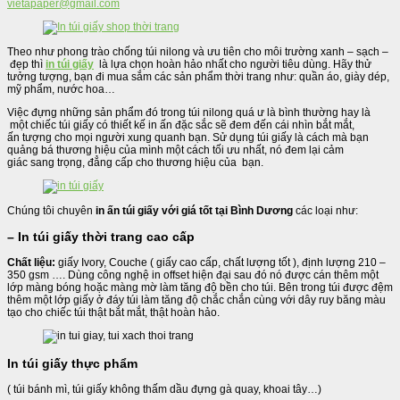
vietapaper@gmail.com
Theo như phong trào chống túi nilong và ưu tiên cho môi trường xanh – sạch –
đẹp thì
in túi giấy
là lựa chọn hoàn hảo nhất cho người tiêu dùng. Hãy thử
tưởng tượng, bạn đi mua sắm các sản phẩm thời trang như: quần áo, giày dép,
mỹ phẩm, nước hoa…
Việc đựng những sản phẩm đó trong túi nilong quá ư là bình thường hay là
một chiếc túi giấy có thiết kế in ấn đặc sắc sẽ đem đến cái nhìn bắt mắt,
ấn tượng cho mọi người xung quanh bạn. Sử dụng túi giấy là cách mà bạn
quảng bá thương hiệu của mình một cách tối ưu nhất, nó đem lại cảm
giác sang trọng, đẳng cấp cho thương hiệu của bạn.
Chúng tôi chuyên
in ấn túi giấy với giá tốt tại Bình Dương
các loại như:
–
In túi giấy thời trang cao cấp
Chất liệu:
giấy Ivory, Couche ( giấy cao cấp, chất lượng tốt ), định lượng 210 –
350 gsm …. Dùng công nghệ in offset hiện đại sau đó nó được cán thêm một
lớp màng bóng hoặc màng mờ làm tăng độ bền cho túi. Bên trong túi được đệm
thêm một lớp giấy ở đáy túi làm tăng độ chắc chắn cùng với dây ruy băng màu
tạo cho chiếc túi thật bắt mắt, thật hoàn hảo.
In túi giấy thực phẩm
( túi bánh mì, túi giấy không thấm dầu đựng gà quay, khoai tây…)