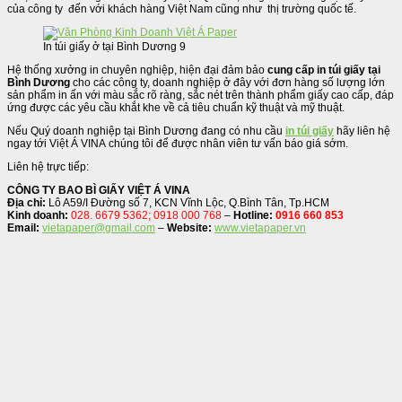
của công ty đến với khách hàng Việt Nam cũng như thị trường quốc tế.
In túi giấy ở tại Bình Dương 9
Hệ thống xưởng in chuyên nghiệp, hiện đại đảm bảo
cung cấp in túi giấy tại
Bình Dương
cho các công ty, doanh nghiệp ở đây với đơn hàng số lượng lớn
sản phẩm in ấn với màu sắc rõ ràng, sắc nét trên thành phẩm giấy cao cấp, đáp
ứng được các yêu cầu khắt khe về cả tiêu chuẩn kỹ thuật và mỹ thuật.
Nếu Quý doanh nghiệp tại Bình Dương đang có nhu cầu
in túi giấy
hãy liên hệ
ngay tới Việt Á VINA chúng tôi để được nhân viên tư vấn báo giá sớm.
Liên hệ trực tiếp:
CÔNG TY BAO BÌ GIẤY VIỆT Á VINA
Địa chỉ:
Lô A59/I Đường số 7, KCN Vĩnh Lộc, Q.Bình Tân, Tp.HCM
Kinh doanh:
028. 6679 5362; 0918 000 768
–
Hotline:
0916 660 853
Email:
vietapaper@gmail.com
–
Website:
www.vietapaper.vn