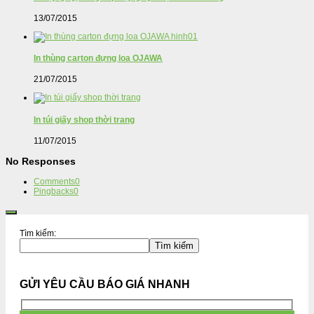
13/07/2015
In thùng carton đựng loa OJAWA
21/07/2015
In túi giấy shop thời trang
11/07/2015
No Responses
Comments
0
Pingbacks
0
Tìm kiếm:
Tìm kiếm
GỬI YÊU CẦU BÁO GIÁ NHANH