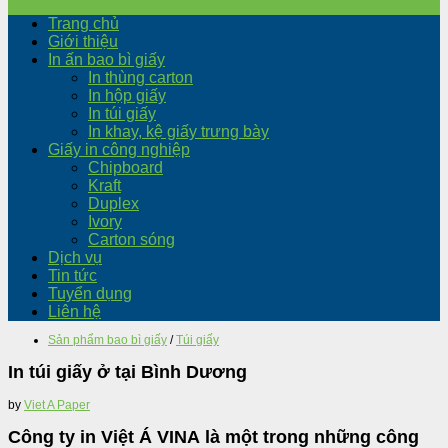
Trang chủ
Giới thiệu
In ấn bao bì giấy
In thùng carton
In hộp giấy
In túi giấy
In khay, kệ giấy trưng bày
Giấy in công nghiệp
Chipboard
Kraft
Duplex
Ivory
Carton sóng
Dịch vụ
Tin tức
Tuyển dụng
Liên hệ
Sản phẩm bao bì giấy
/
Túi giấy
In túi giấy ở tại Bình Dương
by
Viet A Paper
Công ty in Việt Á VINA là một trong những công