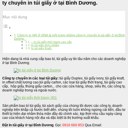
ty chuyên in túi giấy ở tại Bình Dương.
Mục nội dung
Công ty in Việt Á VINA là một trong những công ty chuyên in túi giấy ở tại Bình
Dương.
– In túi giấy thời trang cao cấp
In túi giấy thực phẩm
In túi giấy Kraft.
Hiện đang là nhà cung cấp bao bì, túi giấy uy tín lâu năm cho các doanh nghiệp
ở tại Bình Dương.
Công ty chuyên in các loại túi giấy:
túi giấy Duplex, túi giấy ivory, túi giấy kraft,
in offset chất lượng cao,túi giấy carton, các loại túi giấy thời trang, túi giấy cao
cấp, hộp giấy, thùng giấy carton,.. cho các cửa hàng, shop, siêu thị, các công ty,
doanh nghiệp trong và ngoài nước.
Sản phẩm bao bì túi giấy, túi xách giấy của chúng tôi được các công ty, doanh
nghiệp trên khắp cả Nước biết đến. chúng tôi luôn không ngừng cải tiến, đầu tư
thiết bị hiện đại nhằm thỏa mãn đầy đủ chính xác, kịp thời nhu cầu ngày càng
cao của khách hàng nội địa và đặc biệt là thị trường xuất khẩu.
Đặt In túi giấy ở tại Bình Dương
. Gọi:
0916 660 853
Qua Email: