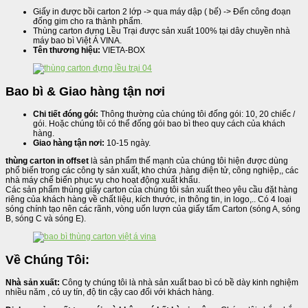
Giấy in được bồi carton 2 lớp -> qua máy dập ( bế) -> Đến công đoạn
đống gim cho ra thành phẩm.
Thùng carton đựng Lều Trại được sản xuất 100% tại dây chuyền nhà
máy bao bì Việt Á VINA.
Tên thương hiệu:
VIETA-BOX
Bao bì & Giao hàng tận nơi
Chi tiết đóng gói:
Thông thường của chúng tôi đống gói: 10, 20 chiếc /
gói. Hoặc chúng tôi có thể đống gói bao bì theo quy cách của khách
hàng.
Giao hàng tận nơi:
10-15 ngày.
thùng carton in offset
là sản phẩm thế mạnh của chúng tôi hiện được dùng
phổ biến trong các công ty sản xuất, kho chứa ,hàng điện tử, công nghiệp,, các
nhà máy chế biến phục vụ cho hoạt động xuất khẩu.
Các sản phẩm thùng giấy carton của chúng tôi sản xuất theo yêu cầu đặt hàng
riêng của khách hàng về chất liệu, kích thước, in thông tin, in logo,.. Có 4 loại
sóng chính tạo nên các rãnh, vòng uốn lượn của giấy tấm Carton (sóng A, sóng
B, sóng C và sóng E).
Về Chúng Tôi:
Nhà sản xuất:
Công ty chúng tôi là nhà sản xuất bao bì có bề dày kinh nghiệm
nhiều năm , có uy tín, độ tin cậy cao đối với khách hàng.