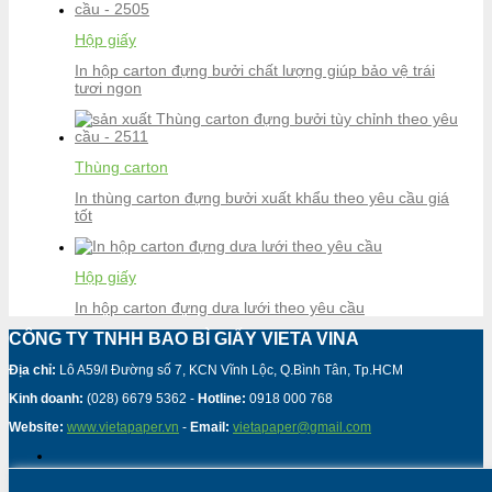
Hộp giấy
In hộp carton đựng bưởi chất lượng giúp bảo vệ trái
tươi ngon
Thùng carton
In thùng carton đựng bưởi xuất khẩu theo yêu cầu giá
tốt
Hộp giấy
In hộp carton đựng dưa lưới theo yêu cầu
CÔNG TY TNHH BAO BÌ GIẤY VIETA VINA
Địa chỉ:
Lô A59/I Đường số 7, KCN Vĩnh Lộc, Q.Bình Tân, Tp.HCM
Kinh doanh:
(028) 6679 5362 -
Hotline:
0918 000 768
Website:
www.vietapaper.vn
-
Email:
vietapaper@gmail.com