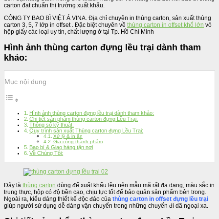
carton đạt chuẩn thị trường xuất khẩu.
CÔNG TY BAO BÌ VIỆT Á VINA. Địa chỉ chuyên in thùng carton, sản xuất thùng
carton 3, 5, 7 lớp in offset . Đặc biệt chuyên về
thùng carton in offset khổ lớn
vỏ
hộp giấy các loại uy tín, chất lượng ở tại Tp. Hồ Chí Minh
Hình ảnh thùng carton đựng lều trại dành tham
khảo:
Mục nội dung
Hình ảnh thùng carton đựng lều trại dành tham khảo:
Chi tiết sản phẩm thùng carton đựng Lều Trại:
Thông số kỹ thuật:
Quy trình sản xuất Thùng carton đựng Lều Trại:
Xử lý & in ấn
Gia công thành phẩm
Bao bì & Giao hàng tận nơi
Về Chúng Tôi:
Đây là
thùng carton
dùng để xuất khẩu lều nên mẫu mã rất đa dạng, màu sắc in
trung thực, hộp có độ bền cao, chịu lực tốt để bảo quản sản phẩm bên trong.
Ngoài ra, kiểu dáng thiết kế độc đáo của
thùng carton in offset đựng lều trại
giúp người sử dụng dễ dàng vận chuyển trong những chuyến đi dã ngoại xa.