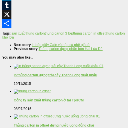
LinkedIn
Tumblr
X
Share
Tags:
sản xuất thùng carton
thùng carton 3 lớp
thùng carton in offset
thùng carton
khổ lớn
Next story
In hộp giấy Cafe vỏ hộp cà phê giá tốt
Previous story
Thùng carton đựng phân bón Hai Lúa Đỏ
You may also like...
In thùng carton đựng trái cây Thanh Long xuất khẩu
19/11/2015
Công ty sản xuất thùng carton ở tại TpHCM
08/07/2015
Thùng carton in offset đựng nước uống đóng chai