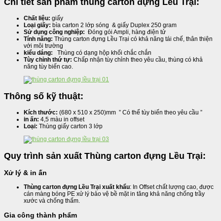
Chi tiết sản phẩm thùng carton đựng Lều Trại:
Chất liệu:
giấy
Loại giấy:
bìa carton 2 lớp sóng & giấy Duplex 250 gram
Sử dụng công nghiệp:
Đóng gói Ampli, hàng điện tử
Tính năng:
Thùng carton đựng Lều Trại có khả năng tái chế, thân thiện
với môi trường
kiểu dáng:
Thùng có dạng hộp khối chắc chắn
Tùy chỉnh thứ tự:
Chấp nhận tùy chỉnh theo yêu cầu, thùng có khả
năng tùy biến cao.
Thông số kỹ thuật:
Kích thước:
(680 x 510 x 250)mm ” Có thể tùy biến theo yêu cầu ”
in ấn:
4,5 màu in offset
Loại:
Thùng giấy carton 3 lớp
Quy trình sản xuất Thùng carton đựng Lều Trại:
Xử lý & in ấn
Thùng carton đựng Lều Trại xuất khẩu
: In Offset chất lượng cao, được
cán màng bóng PE xử lý bảo vệ bề mặt in tăng khả năng chống trầy
xước và chống thấm.
Gia công thành phẩm