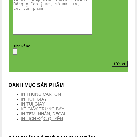
Đính kèm:
DANH MỤC SẢN PHẨM
IN THÙNG CARTON
IN HỘP GIẤY
IN TÚI GIẤY
KỆ GIẤY TRƯNG BÀY
IN TEM, NHÃN, DECAL
IN LỊCH ĐỘC QUYỀN