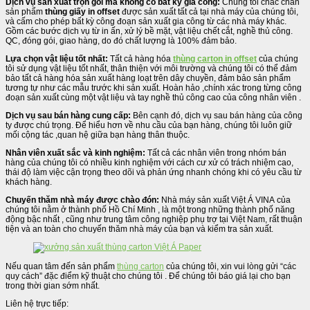
Dịch vụ sản xuất trọn gói mà không có bất kỳ gia công:
Chúng tôi chắc chắn
sản phẩm
thùng giấy in offset
được sản xuất tất cả tại nhà máy của chúng tôi,
và cấm cho phép bất kỳ công đoạn sản xuất gia công từ các nhà máy khác.
Gồm các bước dịch vụ từ in ấn, xử lý bề mặt, vật liệu chết cắt, nghề thủ công.
QC, đóng gói, giao hàng, do đó chất lượng là 100% đảm bảo.
Lựa chọn vật liệu tốt nhất:
Tất cả hàng hóa
thùng carton in offset
của chúng
tôi sử dụng vật liệu tốt nhất, thân thiện với môi trường và chúng tôi có thể đảm
bảo tất cả hàng hóa sản xuất hàng loạt trên dây chuyền, đảm bảo sản phẩm
tương tự như các mẫu trước khi sản xuất. Hoàn hảo ,chính xác trong từng công
đoạn sản xuất cùng một vật liệu và tay nghề thủ công cao của công nhân viên .
Dịch vụ sau bán hàng cung cấp:
Bên cạnh đó, dịch vụ sau bán hàng của công
ty được chú trọng. Để hiểu hơn về nhu cầu của bạn hàng, chúng tôi luôn giữ
mối cộng tác ,quan hệ giữa bạn hàng thân thuộc.
Nhân viên xuất sắc và kinh nghiệm:
Tất cả các nhân viên trong nhóm bán
hàng của chúng tôi có nhiều kinh nghiệm với cách cư xử có trách nhiệm cao,
thái độ làm việc cận trọng theo dõi và phản ứng nhanh chóng khi có yêu cầu từ
khách hàng.
Chuyến thăm nhà máy được chào đón:
Nhà máy sản xuất Việt Á VINA của
chúng tôi nằm ở thành phố Hồ Chí Minh , là một trong những thành phố năng
động bậc nhất , cũng như trung tâm công nghiệp phụ trợ tại Việt Nam, rất thuận
tiện và an toàn cho chuyến thăm nhà máy của bạn và kiểm tra sản xuất.
Nếu quan tâm đến sản phẩm
thùng carton
của chúng tôi, xin vui lòng gửi “các
quy cách” đặc điểm kỹ thuật cho chúng tôi . Để chúng tôi báo giá lại cho bạn
trong thời gian sớm nhất.
Liên hệ trực tiếp: