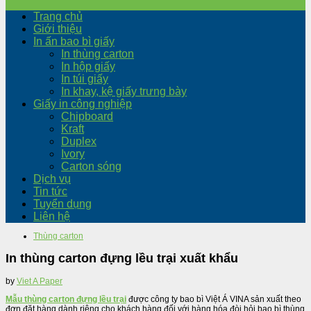
Trang chủ
Giới thiệu
In ấn bao bì giấy
In thùng carton
In hộp giấy
In túi giấy
In khay, kệ giấy trưng bày
Giấy in công nghiệp
Chipboard
Kraft
Duplex
Ivory
Carton sóng
Dịch vụ
Tin tức
Tuyển dụng
Liên hệ
Thùng carton
In thùng carton đựng lều trại xuất khẩu
by
Viet A Paper
Mẫu thùng carton đựng lều trại
được công ty bao bì Việt Á VINA sản xuất theo
đơn đặt hàng dành riêng cho khách hàng đối với hàng hóa đòi hỏi bao bì thùng