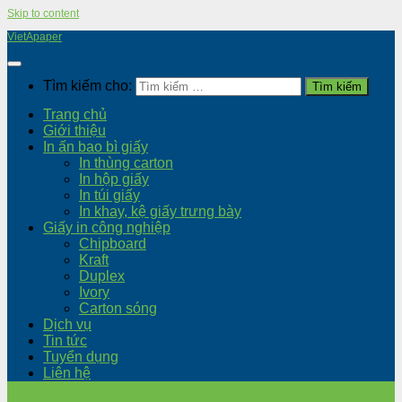
Skip to content
VietApaper
Tìm kiếm cho:
Trang chủ
Giới thiệu
In ấn bao bì giấy
In thùng carton
In hộp giấy
In túi giấy
In khay, kệ giấy trưng bày
Giấy in công nghiệp
Chipboard
Kraft
Duplex
Ivory
Carton sóng
Dịch vụ
Tin tức
Tuyển dụng
Liên hệ