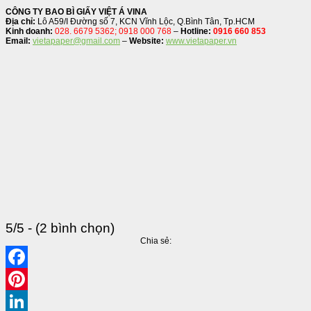
CÔNG TY BAO BÌ GIẤY VIỆT Á VINA
Địa chỉ:
Lô A59/I Đường số 7, KCN Vĩnh Lộc, Q.Bình Tân, Tp.HCM
Kinh doanh:
028. 6679 5362; 0918 000 768
–
Hotline:
0916 660 853
Email:
vietapaper@gmail.com
–
Website:
www.vietapaper.vn
5/5 - (2 bình chọn)
Chia sẻ:
Facebook
Pinterest