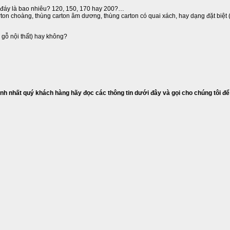
p đáy là bao nhiêu? 120, 150, 170 hay 200?…
rton choàng, thùng carton âm dương, thùng carton có quai xách, hay dạng đặt biệt 
 gỗ nội thất) hay không?
nh nhất quý khách hàng hãy đọc các thông tin dưới đây và gọi cho chúng tôi để