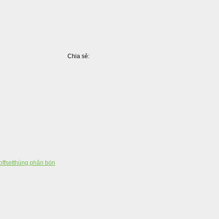
Chia sẻ:
Facebook
Pinterest
LinkedIn
Tumblr
X
Share
offset
thùng phân bón