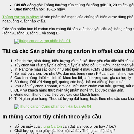
Chi tiết đóng gói:
Thông thường của chúng tôi đống gói: 10, 20 chiếc / gó
Giao hàng tận nơi:
10-15 ngày.
Thùng carton in offset
là sản phẩm thế mạnh của chúng tôi hiện được dùng phổ b
hoạt động xuất nhập khẩu.
Các sản phẩm bao bì carton của chúng tôi sản xuất theo yêu cầu đặt hàng riêng c
(sóng A, sóng B, sóng C và sóng E).
Tất cả các Sản phẩm thùng carton in offset của chú
Kích thước, hình dáng, biểu tượng và thiết kế: theo yêu cầu đặc biệt của 
Tùy chọn vật liệu: giấy bìa cứng, giấy bìa sóng bồi 3,5,7lớp.. hoặc theo y
In: Pantone màu sắc cũng như phổ biến 4 màu (CMYK) hoặc màu từ khác
Bề mặt lựa chọn: lớp phủ UV, dập nổi, bóng / mờ / PP cán, varnishing, vàn
Các tính năng: thiết kế tinh tế, khéo léo tốt, chất lượng cao, giá cả hợp lý.
Sử dụng: Đối với đóng gói, quảng cáo hoặc bất cứ điều gì bạn muốn.
Phụ kiện tùy chọn: Ribbon, kim loại, nút, nam châm con dấu, gương, bất 
OEM và khách hàng thực hiện tác phẩm nghệ thuật được chào đón.
Đóng gói: Thùng hoặc theo yêu cầu của khách hàng.
Thời gian giao hàng: Theo số lượng đặt hàng, hoặc theo nhu cầu của kh
In thùng carton tùy chỉnh theo yêu cầu
Số lớp giấy của
thùng Carton
cần đặt là 3 lớp, 5 lớp hay 7 lớp?
Chất lượng, màu giấy của lớp mặt và đáy Thùng cần đặt là gì?