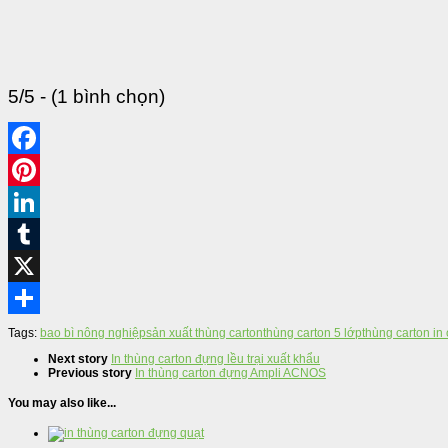
5/5 - (1 bình chọn)
Tags:
bao bì nông nghiệp
sản xuất thùng carton
thùng carton 5 lớp
thùng carton in 
Next story
In thùng carton đựng lều trại xuất khẩu
Previous story
In thùng carton đựng Ampli ACNOS
You may also like...