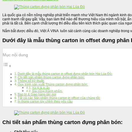
Là quốc gia có nền nông nghiệp phát triển mạnh như Việt Nam thì ngành kinh doa
cạnh tranh rất gay gắt. Vậy, bạn làm thế nào để thương hiệu của mình nổi bật,
phải là tất cả. Bên cạnh chất lượng thì điều đầu tiên kích thích giác quan của n
Nắm bắt được điều đó, Việt Á VINA luôn sát cánh cùng các doanh nghiệp trong 
Dưới đây là mẫu thùng carton in offset đưng phân 
Mục nội dung
Dưới đây là mẫu thùng carton in offset đưng phân bón Hai Lúa Đỏ:
Chi tiết sản phẩm thùng carton đựng phân bón:
Thông số kỹ thuật:
Quy trình sản xuất Thùng carton đựng phân bón:
Xử lý & in ấn
Gia công thành phẩm.
Bao bì & Giao hàng tận nơi
Tất cả các Sản phẩm thùng carton in offset của chúng tôi:
In thùng carton tùy chỉnh theo yêu cầu
Chi tiết sản phẩm thùng carton đựng phân bón: