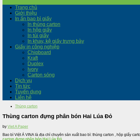
Trang chủ
Giới thiệu
In ấn bao bì giấy
In thùng carton
In hộp giấy
In túi giấy
In khay, kệ giấy trưng bày
Giấy in công nghiệp
Chipboard
Kraft
Duplex
Ivory
Carton sóng
Dịch vụ
Tin tức
Tuyển dụng
Liên hệ
Thùng carton
Thùng carton đựng phân bón Hai Lúa Đỏ
by
Viet A Paper
Bao bì Việt Á VINA là địa chỉ chuyên sản xuất bao bì: thùng carton , hộp giấy 
carton đựng phân bón Hai Lúa Đỏ