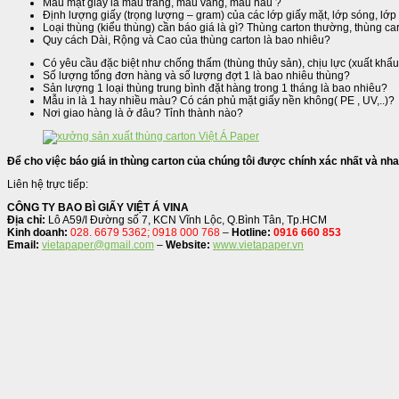
Màu mặt giấy là màu trắng, màu vàng, màu nâu ?
Định lượng giấy (trọng lượng – gram) của các lớp giấy mặt, lớp sóng, lớ
Loại thùng (kiểu thùng) cần báo giá là gì? Thùng carton thường, thùng ca
Quy cách Dài, Rộng và Cao của thùng carton là bao nhiêu?
Có yêu cầu đặc biệt như chống thấm (thùng thủy sản), chịu lực (xuất khẩu
Số lượng tổng đơn hàng và số lượng đợt 1 là bao nhiêu thùng?
Sản lượng 1 loại thùng trung bình đặt hàng trong 1 tháng là bao nhiêu?
Mẫu in là 1 hay nhiều màu? Có cán phủ mặt giấy nền không( PE , UV,..)?
Nơi giao hàng là ở đâu? Tỉnh thành nào?
Để cho việc báo giá in thùng carton của chúng tôi được chính xác nhất và nha
Liên hệ trực tiếp:
CÔNG TY BAO BÌ GIẤY VIỆT Á VINA
Địa chỉ:
Lô A59/I Đường số 7, KCN Vĩnh Lộc, Q.Bình Tân, Tp.HCM
Kinh doanh:
028. 6679 5362; 0918 000 768
–
Hotline:
0916 660 853
Email:
vietapaper@gmail.com
–
Website:
www.vietapaper.vn