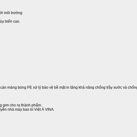
ới môi trường
ùy biến cao.
ợc cán màng bóng PE xử lý bảo vệ bề mặt in tăng khả năng chống trầy xước và chốn
ng gim cho ra thành phẩm.
yền nhà máy bao bì Việt Á VINA.