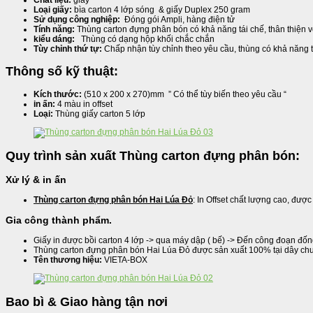
Chất liệu:
giấy
Loại giấy:
bìa carton 4 lớp sóng & giấy Duplex 250 gram
Sử dụng công nghiệp:
Đóng gói Ampli, hàng điện tử
Tính năng:
Thùng carton đựng phân bón có khả năng tái chế, thân thiện v
kiểu dáng:
Thùng có dạng hộp khối chắc chắn
Tùy chỉnh thứ tự:
Chấp nhận tùy chỉnh theo yêu cầu, thùng có khả năng t
Thông số kỹ thuật:
Kích thước:
(510 x 200 x 270)mm ” Có thể tùy biến theo yêu cầu “
in ấn:
4 màu in offset
Loại:
Thùng giấy carton 5 lớp
Quy trình sản xuất Thùng carton đựng phân bón:
Xử lý & in ấn
Thùng carton đựng phân bón Hai Lúa Đỏ
: In Offset chất lượng cao, đư
Gia công thành phẩm.
Giấy in được bồi carton 4 lớp -> qua máy dập ( bế) -> Đến công đoạn đố
Thùng carton đựng phân bón Hai Lúa Đỏ được sản xuất 100% tại dây chu
Tên thương hiệu:
VIETA-BOX
Bao bì & Giao hàng tận nơi