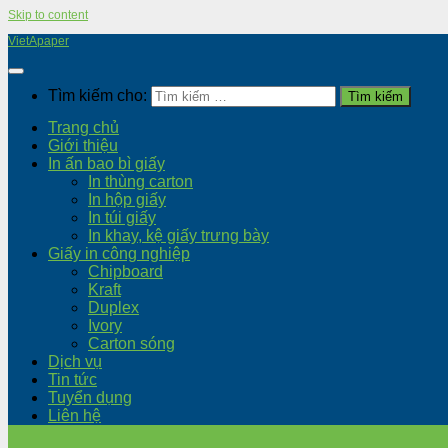
Skip to content
VietApaper
Tìm kiếm cho:
Trang chủ
Giới thiệu
In ấn bao bì giấy
In thùng carton
In hộp giấy
In túi giấy
In khay, kệ giấy trưng bày
Giấy in công nghiệp
Chipboard
Kraft
Duplex
Ivory
Carton sóng
Dịch vụ
Tin tức
Tuyển dụng
Liên hệ