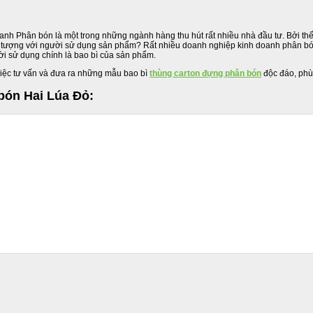
nh Phân bón là một trong những ngành hàng thu hút rất nhiều nhà đầu tư. Bởi thế 
 ấn tượng với người sử dụng sản phẩm? Rất nhiều doanh nghiệp kinh doanh phân bó
gười sử dụng chính là bao bì của sản phẩm.
việc tư vấn và đưa ra những mẫu bao bì
thùng carton đựng phân bón
độc đáo, phù
bón Hai Lúa Đỏ: