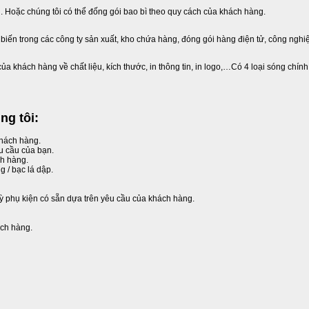
i. Hoặc chúng tôi có thể đống gói bao bì theo quy cách của khách hàng.
iến trong các công ty sản xuất, kho chứa hàng, đóng gói hàng điện tử, công nghiệ
ủa khách hàng về chất liệu, kích thước, in thông tin, in logo,…Có 4 loại sóng chín
ng tôi:
khách hàng.
êu cầu của bạn.
h hàng.
g / bạc lá dập.
kỳ phụ kiện có sẵn dựa trên yêu cầu của khách hàng.
ách hàng.