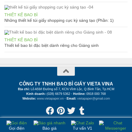
THIẾT KẾ BAO BÌ
Những thiết kế túi giấy shopping cực kỳ sáng tạo (Phần: 1)
THIẾT KẾ BAO BÌ
Thiết kế bao bì đặc biệt dành riêng cho Giáng sinh
CÔNG TY TNHH BAO BÌ GIẤY VIETA VINA
Địa chỉ:
Lô A59/I Đường số 7, KCN Vĩnh Lộc, Q.Bình Tân, Tp.HCM
Kinh doanh:
(028) 6679 5362 -
Hotline:
0918 000 768
Website:
www.vietapaper.vn
-
Email:
vietapaper@gmail.com
Gọi điện
Báo giá
Tư vấn V1