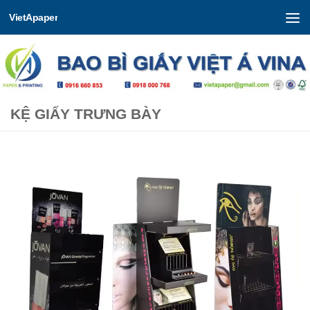
VietApaper
Skip to content
KỆ GIẤY TRƯNG BÀY