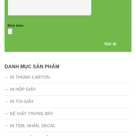
Đính kèm:
DANH MỤC SẢN PHẨM
IN THÙNG CARTON
IN HỘP GIẤY
IN TÚI GIẤY
KỆ GIẤY TRƯNG BÀY
IN TEM, NHÃN, DECAL