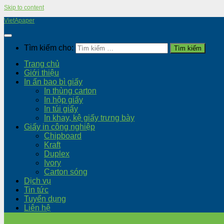
Skip to content
VietApaper
Tìm kiếm cho:
Trang chủ
Giới thiệu
In ấn bao bì giấy
In thùng carton
In hộp giấy
In túi giấy
In khay, kệ giấy trưng bày
Giấy in công nghiệp
Chipboard
Kraft
Duplex
Ivory
Carton sóng
Dịch vụ
Tin tức
Tuyển dụng
Liên hệ