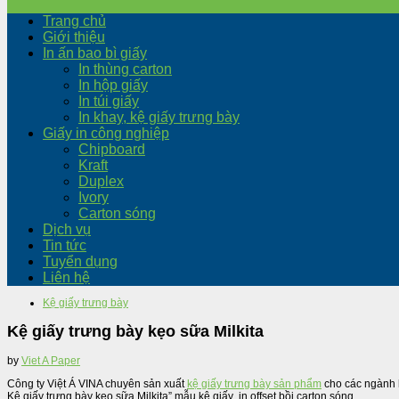
Trang chủ
Giới thiệu
In ấn bao bì giấy
In thùng carton
In hộp giấy
In túi giấy
In khay, kệ giấy trưng bày
Giấy in công nghiệp
Chipboard
Kraft
Duplex
Ivory
Carton sóng
Dịch vụ
Tin tức
Tuyển dụng
Liên hệ
Kệ giấy trưng bày
Kệ giấy trưng bày kẹo sữa Milkita
by
Viet A Paper
Công ty Việt Á VINA chuyên sản xuất
kệ giấy trưng bày sản phẩm
cho các ngành h
Kệ giấy trưng bày kẹo sữa Milkita” mẫu kệ giấy in offset bồi carton sóng.