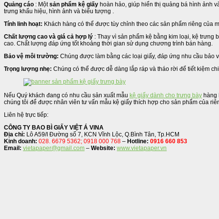
Quảng cáo
: Một
sản phẩm kệ giấy
hoàn hảo, giúp hiển thị quảng bá hình ảnh v
trưng khẩu hiệu, hình ảnh và biểu tượng .
Tính linh hoạt:
Khách hàng có thể được tùy chỉnh theo các sản phẩm riêng của mình,
Chất lượng cao và giá cả hợp lý
: Thay vì sản phẩm kệ bằng kim loại, kệ trưng 
cao. Chất lượng đáp ứng tốt khoảng thời gian sử dụng chương trình bán hàng.
Bảo vệ môi trường:
Chúng được làm bằng các loại giấy, đáp ứng nhu cầu bảo vệ mô
Trọng lượng nhẹ:
Chúng có thể được dễ dàng lắp ráp và tháo rời để tiết kiệm chi
Nếu Quý khách đang có nhu cầu sản xuất mẫu
kệ giấy dành cho trưng bày
hàng h
chúng tôi để được nhân viên tư vấn mẫu kệ giấy thích hợp cho sản phẩm của ri
Liên hệ trực tiếp:
CÔNG TY BAO BÌ GIẤY VIỆT Á VINA
Địa chỉ:
Lô A59/I Đường số 7, KCN Vĩnh Lộc, Q.Bình Tân, Tp.HCM
Kinh doanh:
028. 6679 5362; 0918 000 768
–
Hotline:
0916 660 853
Email:
vietapaper@gmail.com
–
Website:
www.vietapaper.vn