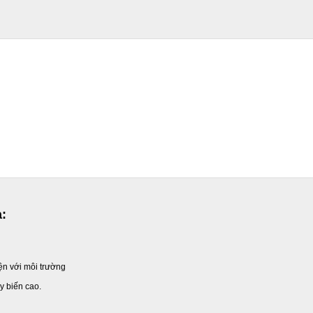
a:
iện với môi trường
y biến cao.