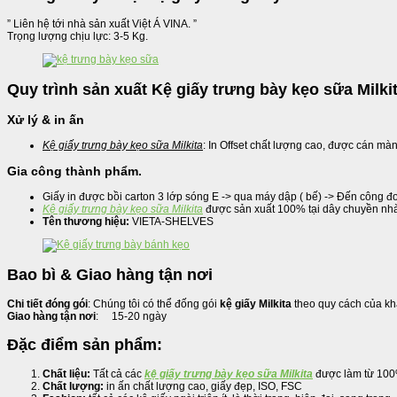
” Liên hệ tới nhà sản xuất Việt Á VINA. ”
Trọng lượng chịu lực: 3-5 Kg.
Quy trình sản xuất Kệ giấy trưng bày kẹo sữa Milkit
Xử lý & in ấn
Kệ giấy trưng bày kẹo sữa Milkita
: In Offset chất lượng cao, được cán mà
Gia công thành phẩm.
Giấy in được bồi carton 3 lớp sóng E -> qua máy dập ( bế) -> Đến công 
Kệ giấy trưng bày kẹo sữa Milkita
được sản xuất 100% tại dây chuyền nhà
Tên thương hiệu:
VIETA-SHELVES
Bao bì & Giao hàng tận nơi
Chi tiết đóng gói
: Chúng tôi có thể đống gói
kệ giấy Milkita
theo quy cách của kh
Giao hàng tận nơi
: 15-20 ngày
Đặc điểm sản phẩm:
Chất liệu:
Tất cả các
kệ giấy trưng bày kẹo sữa Milkita
được làm từ 100% 
Chất lượng:
in ấn chất lượng cao, giấy đẹp, ISO, FSC