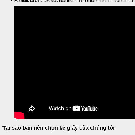
Fashion:
tất cả các kệ giấy ngài triện ít, là thời trang, hiện đại, sang trọng,
Tại sao bạn nên chọn kệ giấy của chúng tôi