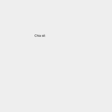
Chia sẻ:
Facebook
Pinterest
LinkedIn
Tumblr
X
Share