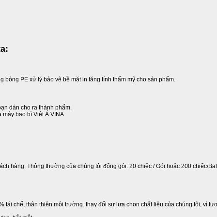
a:
ng bóng PE xử lý bảo vệ bề mặt in tăng tính thẩm mỹ cho sản phẩm.
đoạn dán cho ra thành phẩm.
 máy bao bì Việt Á VINA.
ách hàng. Thông thường của chúng tôi đống gói: 20 chiếc / Gói hoặc 200 chiếc/Ba
tái chế, thân thiện môi trường. thay đổi sự lựa chọn chất liệu của chúng tôi, vì tươn