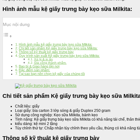
Hình ảnh mẫu kệ giấy trưng bày kẹo sữa Milkita:
Mục nội dung
Hình ảnh mẫu kệ giấy trưng bày kẹo sữa Milkita:
Chi tiết sản phẩm Kệ giấy trưng bày kẹo sữa Milkita:
Thông số kỹ thuật kệ giấy trưng bày
Quy trình sản xuất Kệ giấy trưng bày kẹo sữa Milkita:
Xử lý & in ấn
Gia công thành phẩm.
Bao bì & Giao hàng tận nơi
Đặc điểm sản phẩm:
Tại sao bạn nên chọn kệ giấy của chúng tôi
Chi tiết sản phẩm Kệ giấy trưng bày kẹo sữa Milkit
Chất liệu: giấy
Loại giấy: bìa carton 3 lớp sóng & giấy Duplex 250 gram
Sử dụng công nghiệp: Kẹo sữa Milkita, bánh kẹo
Tính năng: Kệ giấy trưng bày kẹo sữa Milkita có khả năng tái chế, thân th
kiểu dáng: kệ mini 2 tầng
Tùy chỉnh thứ tự: Chấp nhận tùy chỉnh theo yêu cầu, thùng có khả năng tù
Thông số kỹ thuật kệ giấy trưng bày