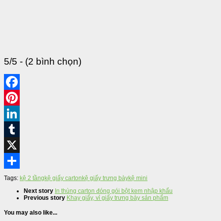
5/5 - (2 bình chọn)
Tags:
kệ 2 tầng
kệ giấy carton
kệ giấy trưng bày
kệ mini
Next story
In thùng carton đóng gói bột kem nhập khẩu
Previous story
Khay giấy, vỉ giấy trưng bày sản phẩm
You may also like...