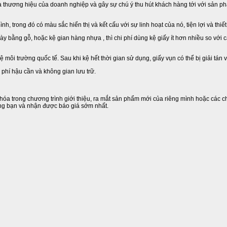
à thương hiệu của doanh nghiệp và gây sự chú ý thu hút khách hàng tới với sản ph
 trong đó có màu sắc hiển thị và kết cấu với sự linh hoạt của nó, tiện lợi và thiế
bày bằng gỗ, hoặc kệ gian hàng nhựa , thì chi phí dùng kệ giấy ít hơn nhiều so với
i trường quốc tế. Sau khi kệ hết thời gian sử dụng, giấy vụn có thể bị giải tán và 
 phí hậu cần và không gian lưu trữ.
óa trong chương trình giới thiệu, ra mắt sản phẩm mới của riêng mình hoặc các ch
êng bạn và nhận được báo giá sớm nhất.