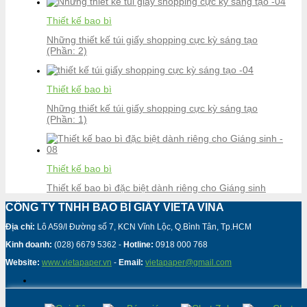
Thiết kế bao bì
Những thiết kế túi giấy shopping cực kỳ sáng tạo
(Phần: 2)
Thiết kế bao bì
Những thiết kế túi giấy shopping cực kỳ sáng tạo
(Phần: 1)
Thiết kế bao bì
Thiết kế bao bì đặc biệt dành riêng cho Giáng sinh
CÔNG TY TNHH BAO BÌ GIẤY VIETA VINA
Địa chỉ:
Lô A59/I Đường số 7, KCN Vĩnh Lộc, Q.Bình Tân, Tp.HCM
Kinh doanh:
(028) 6679 5362 -
Hotline:
0918 000 768
Website:
www.vietapaper.vn
-
Email:
vietapaper@gmail.com