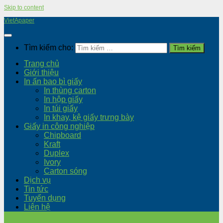
Skip to content
VietApaper
Tìm kiếm cho:
Trang chủ
Giới thiệu
In ấn bao bì giấy
In thùng carton
In hộp giấy
In túi giấy
In khay, kệ giấy trưng bày
Giấy in công nghiệp
Chipboard
Kraft
Duplex
Ivory
Carton sóng
Dịch vụ
Tin tức
Tuyển dụng
Liên hệ