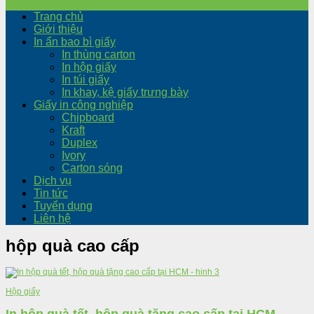
Trang chủ
Giới thiệu
In ấn bao bì giấy
In thùng carton
In hộp giấy
In túi giấy
In khay, kệ giấy trưng bày
Giấy in công nghiệp
Chipboard
Kraft
Duplex
Ivory
Carton sóng
Dịch vụ
Tin tức
Tuyển dụng
Liên hệ
hộp quà cao cấp
Hộp giấy