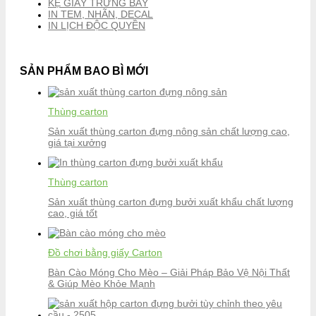
KỆ GIẤY TRƯNG BÀY
IN TEM, NHÃN, DECAL
IN LỊCH ĐỘC QUYỀN
SẢN PHẨM BAO BÌ MỚI
Thùng carton
Sản xuất thùng carton đựng nông sản chất lượng cao,
giá tại xưởng
Thùng carton
Sản xuất thùng carton đựng bưởi xuất khẩu chất lượng
cao, giá tốt
Đồ chơi bằng giấy Carton
Bàn Cào Móng Cho Mèo – Giải Pháp Bảo Vệ Nội Thất
& Giúp Mèo Khỏe Mạnh