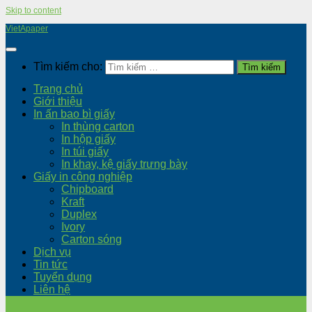
Skip to content
VietApaper
Tìm kiếm cho:
Trang chủ
Giới thiệu
In ấn bao bì giấy
In thùng carton
In hộp giấy
In túi giấy
In khay, kệ giấy trưng bày
Giấy in công nghiệp
Chipboard
Kraft
Duplex
Ivory
Carton sóng
Dịch vụ
Tin tức
Tuyển dụng
Liên hệ