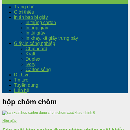
Trang chủ
Giới thiệu
In ấn bao bì giấy
In thùng carton
In hộp giấy
In túi giấy
In khay, kệ giấy trưng bày
Giấy in công nghiệp
Chipboard
Kraft
Duplex
Ivory
Carton sóng
Dịch vụ
Tin tức
Tuyển dụng
Liên hệ
hộp chôm chôm
Hộp giấy