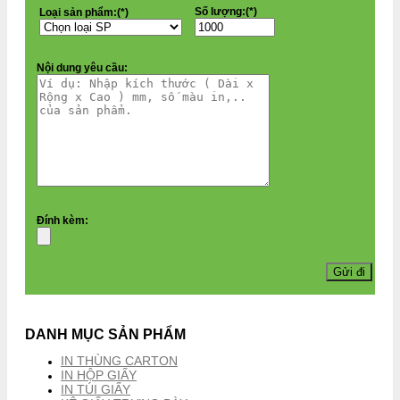
Số lượng:(*)
Loại sản phẩm:(*)
Nội dung yêu cầu:
Đính kèm:
DANH MỤC SẢN PHẨM
IN THÙNG CARTON
IN HỘP GIẤY
IN TÚI GIẤY