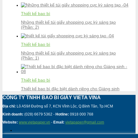
Thiết kế bao bì
Những thiết kế túi giấy shopping cực kỳ sáng tạo
(Phần: 2)
Thiết kế bao bì
Những thiết kế túi giấy shopping cực kỳ sáng tạo
(Phần: 1)
Thiết kế bao bì
Thiết kế bao bì đặc biệt dành riêng cho Giáng sinh
CÔNG TY TNHH BAO BÌ GIẤY VIETA VINA
Địa chỉ:
Lô A59/I Đường số 7, KCN Vĩnh Lộc, Q.Bình Tân, Tp.HCM
Kinh doanh:
(028) 6679 5362 -
Hotline:
0918 000 768
Website:
www.vietapaper.vn
-
Email:
vietapaper@gmail.com