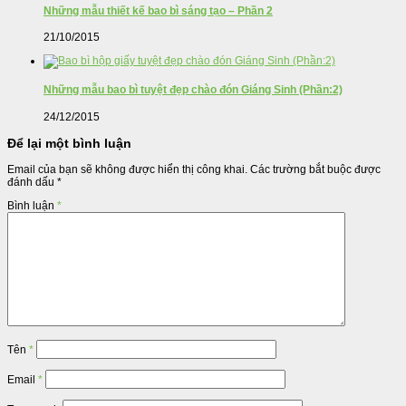
Những mẫu thiết kế bao bì sáng tạo – Phần 2
21/10/2015
Những mẫu bao bì tuyệt đẹp chào đón Giáng Sinh (Phần:2)
24/12/2015
Để lại một bình luận
Email của bạn sẽ không được hiển thị công khai.
Các trường bắt buộc được
đánh dấu
*
Bình luận
*
Tên
*
Email
*