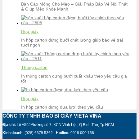
Bàn Cào Móng Cho Mèo – Giải Pháp Bảo Vệ Nội Thất
& Giúp Mèo Khỏe Mạnh
Hộp giấy
In hộp carton đựng bưởi chất lượng giúp bảo vệ trái
tươi ngon
Thùng carton
In thùng carton đựng bưởi xuất khẩu theo yêu cầu giá
tốt
Hộp giấy
In hộp carton đựng dưa lưới theo yêu cầu
CÔNG TY TNHH BAO BÌ GIẤY VIETA VINA
Địa chỉ:
Lô A59/I Đường số 7, KCN Vĩnh Lộc, Q.Bình Tân, Tp.HCM
Kinh doanh:
(028) 6679 5362 -
Hotline:
0918 000 768