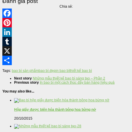
Đánh giá post
Chia sẻ:
Facebook
Pinterest
LinkedIn
Tumblr
X
Share
Tags:
bao bì sản phẩm
bao bì đẹp
in bao bì
thiết kế bao bì
Next story
Những mẫu thiết kế bao bì sáng tạo – Phần 2
Previous story
In bao bì một cách thúc đẩy bán hàng hiệu quả
You may also like...
Hộp giấy được biến hóa thành bông hoa bừng nở
20/10/2015