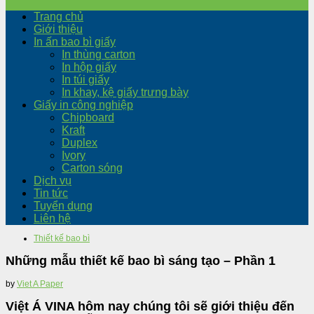
Trang chủ
Giới thiệu
In ấn bao bì giấy
In thùng carton
In hộp giấy
In túi giấy
In khay, kệ giấy trưng bày
Giấy in công nghiệp
Chipboard
Kraft
Duplex
Ivory
Carton sóng
Dịch vụ
Tin tức
Tuyển dụng
Liên hệ
Thiết kế bao bì
Những mẫu thiết kế bao bì sáng tạo – Phần 1
by
Viet A Paper
Việt Á VINA hôm nay chúng tôi sẽ giới thiệu đến