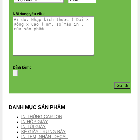
Nội dung yêu cầu:
Đính kèm:
DANH MỤC SẢN PHẨM
IN THÙNG CARTON
IN HỘP GIẤY
IN TÚI GIẤY
KỆ GIẤY TRƯNG BÀY
IN TEM, NHÃN, DECAL