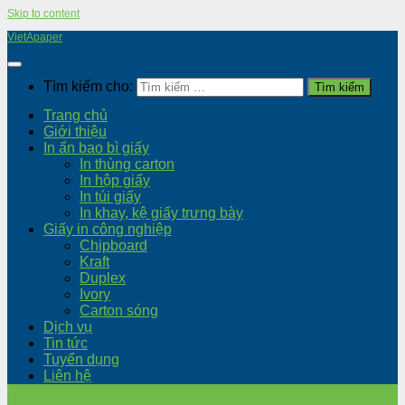
Skip to content
VietApaper
Tìm kiếm cho:
Trang chủ
Giới thiệu
In ấn bao bì giấy
In thùng carton
In hộp giấy
In túi giấy
In khay, kệ giấy trưng bày
Giấy in công nghiệp
Chipboard
Kraft
Duplex
Ivory
Carton sóng
Dịch vụ
Tin tức
Tuyển dụng
Liên hệ