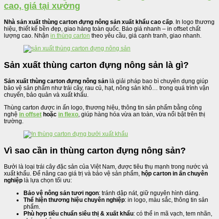
cao, giá tại xưởng
Nhà sản xuất thùng carton đựng nông sản xuất khẩu cao cấp
. In logo thương
hiệu, thiết kế bền đẹp, giao hàng toàn quốc. Báo giá nhanh – in offset chất
lượng cao. Nhận
in thùng carton
theo yêu cầu, giá cạnh tranh, giao nhanh.
Sản xuất thùng carton đựng nông sản là gì?
Sản xuất thùng carton đựng nông sản
là giải pháp bao bì chuyên dụng giúp
bảo vệ sản phẩm như trái cây, rau củ, hạt, nông sản khô… trong quá trình vận
chuyển, bảo quản và xuất khẩu.
Thùng carton được in ấn logo, thương hiệu, thông tin sản phẩm bằng công
nghệ
in offset
hoặc
in flexo
, giúp hàng hóa vừa an toàn, vừa nổi bật trên thị
trường.
Vì sao cần in thùng carton đựng nông sản?
Bưởi là loại trái cây đặc sản của Việt Nam, được tiêu thụ mạnh trong nước và
xuất khẩu. Để nâng cao giá trị và bảo vệ sản phẩm,
hộp carton in ấn chuyên
nghiệp
là lựa chọn tối ưu:
Bảo vệ nông sản tươi ngon
: tránh dập nát, giữ nguyên hình dáng.
Thể hiện thương hiệu chuyên nghiệp
: in logo, màu sắc, thông tin sản
phẩm.
Phù hợp tiêu chuẩn siêu thị & xuất khẩu
: có thể in mã vạch, tem nhãn,