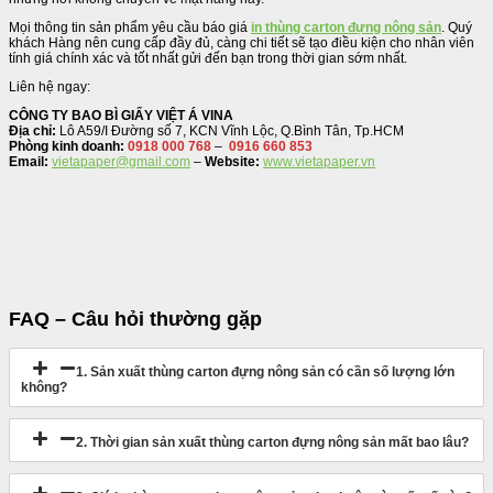
Mọi thông tin sản phẩm yêu cầu báo giá
in thùng carton đựng nông sản
. Quý
khách Hàng nên cung cấp đầy đủ, càng chi tiết sẽ tạo điều kiện cho nhân viên
tính giá chính xác và tốt nhất gửi đến bạn trong thời gian sớm nhất.
Liên hệ ngay:
CÔNG TY BAO BÌ GIẤY VIỆT Á VINA
Địa chỉ:
Lô A59/I Đường số 7, KCN Vĩnh Lộc, Q.Bình Tân, Tp.HCM
Phòng kinh doanh:
0918 000 768
–
0916 660 853
Email:
vietapaper@gmail.com
–
Website:
www.vietapaper.vn
FAQ – Câu hỏi thường gặp
1. Sản xuất thùng carton đựng nông sản có cần số lượng lớn
không?
2. Thời gian sản xuất thùng carton đựng nông sản mất bao lâu?