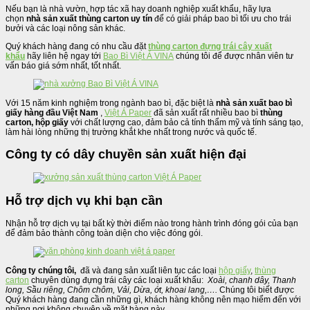
Nếu bạn là nhà vườn, hợp tác xã hay doanh nghiệp xuất khẩu, hãy lựa
chọn
nhà sản xuất thùng carton uy tín
để có giải pháp bao bì tối ưu cho trái
bưởi và các loại nông sản khác.
Quý khách hàng đang có nhu cầu đặt
thùng carton đựng trái cây xuất
khẩu
hãy liên hệ ngay tới
Bao Bì Việt Á VINA
chúng tôi để được nhân viên tư
vấn báo giá sớm nhất, tốt nhất.
Với 15 năm kinh nghiệm trong ngành bao bì, đặc biệt là
nhà sản xuất bao bì
giấy hàng đầu Việt Nam
,
Việt Á Paper
đã sản xuất rất nhiều bao bì
thùng
carton, hộp giấy
với chất lượng cao, đảm bảo cả tính thẩm mỹ và tính sáng tạo,
làm hài lòng những thị trường khắt khe nhất trong nước và quốc tế.
Công ty có dây chuyền sản xuất hiện đại
Hỗ trợ dịch vụ khi bạn cần
Nhận hỗ trợ dịch vụ tại bất kỳ thời điểm nào trong hành trình đóng gói của bạn
để đảm bảo thành công toàn diện cho việc đóng gói.
Công ty chúng tôi,
đã và đang sản xuất liên tục các loại
hộp giấy
,
thùng
carton
chuyên dùng đựng trái cây các loại xuất khẩu:
Xoài, chanh dây, Thanh
long, Sầu riêng, Chôm chôm, Vải, Dừa, ớt, khoai lang,….
Chúng tôi biết được
Quý khách hàng đang cần những gì, khách hàng không nên mạo hiểm đến với
những nơi không chuyên về mặt hàng này.