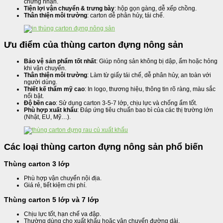
chứng nhận.
Tiện lợi vận chuyển & trưng bày
: hộp gọn gàng, dễ xếp chồng.
Thân thiện môi trường
: carton dễ phân hủy, tái chế.
Ưu điểm của thùng carton đựng nông sản
Bảo vệ sản phẩm tốt nhất
: Giúp nông sản không bị dập, ẩm hoặc hỏng
khi vận chuyển.
Thân thiện môi trường
: Làm từ giấy tái chế, dễ phân hủy, an toàn với
người dùng.
Thiết kế thẩm mỹ cao
: In logo, thương hiệu, thông tin rõ ràng, màu sắc
nổi bật.
Độ bền cao
: Sử dụng carton 3-5-7 lớp, chịu lực và chống ẩm tốt.
Phù hợp xuất khẩu
: Đáp ứng tiêu chuẩn bao bì của các thị trường lớn
(Nhật, EU, Mỹ…).
Các loại thùng carton đựng nông sản phổ biến
Thùng carton 3 lớp
Phù hợp vận chuyển nội địa.
Giá rẻ, tiết kiệm chi phí.
Thùng carton 5 lớp và 7 lớp
Chịu lực tốt, hạn chế va đập.
Thường dùng cho xuất khẩu hoặc vận chuyển đường dài.