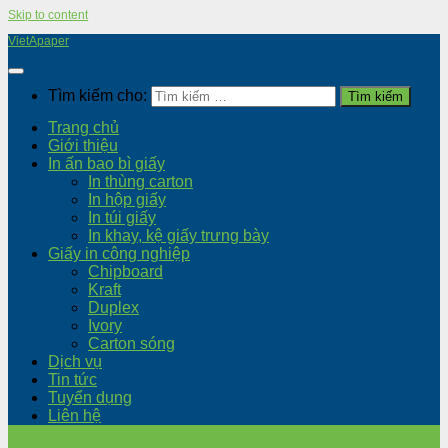
Skip to content
VietApaper
Tìm kiếm cho:
Trang chủ
Giới thiệu
In ấn bao bì giấy
In thùng carton
In hộp giấy
In túi giấy
In khay, kệ giấy trưng bày
Giấy in công nghiệp
Chipboard
Kraft
Duplex
Ivory
Carton sóng
Dịch vụ
Tin tức
Tuyển dụng
Liên hệ