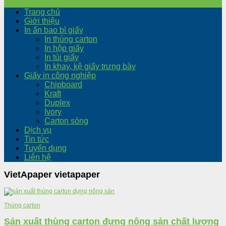
Trang chủ
Giới thiệu
In ấn bao bì giấy
In thùng carton
In hộp giấy
In túi giấy
In khay, kệ giấy trưng bày
Giấy in công nghiệp
Chipboard
Kraft
Duplex
Ivory
Carton sóng
Dịch vụ
Tin tức
Tuyển dụng
Liên hệ
VietApaper
vietapaper
Thùng carton
Sản xuất thùng carton đựng nông sản chất lượng