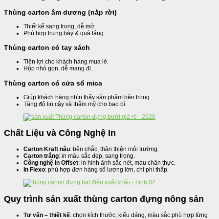
Thùng carton âm dương (nắp rời)
Thiết kế sang trọng, dễ mở.
Phù hợp trưng bày & quà tặng.
Thùng carton có tay xách
Tiện lợi cho khách hàng mua lẻ.
Hộp nhỏ gọn, dễ mang đi.
Thùng carton có cửa sổ mica
Giúp khách hàng nhìn thấy sản phẩm bên trong.
Tăng độ tin cậy và thẩm mỹ cho bao bì.
Chất Liệu và Công Nghệ In
Carton Kraft nâu
: bền chắc, thân thiện môi trường.
Carton trắng
: in màu sắc đẹp, sang trọng.
Công nghệ in Offset
: in hình ảnh sắc nét, màu chân thực.
In Flexo
: phù hợp đơn hàng số lượng lớn, chi phí thấp.
Quy trình sản xuất thùng carton đựng nông sản
Tư vấn – thiết kế
: chọn kích thước, kiểu dáng, màu sắc phù hợp từng