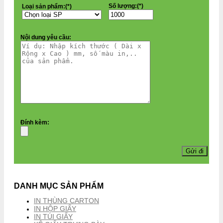
Số lượng:(*)
Loại sản phẩm:(*)
Nội dung yêu cầu:
Đính kèm:
DANH MỤC SẢN PHẨM
IN THÙNG CARTON
IN HỘP GIẤY
IN TÚI GIẤY