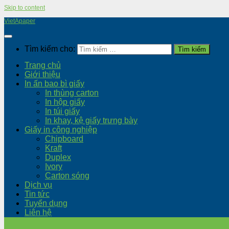
Skip to content
VietApaper
Tìm kiếm cho:
Trang chủ
Giới thiệu
In ấn bao bì giấy
In thùng carton
In hộp giấy
In túi giấy
In khay, kệ giấy trưng bày
Giấy in công nghiệp
Chipboard
Kraft
Duplex
Ivory
Carton sóng
Dịch vụ
Tin tức
Tuyển dụng
Liên hệ