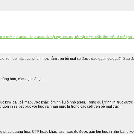
in nhờ trục anilox. Trục anilox là một trục kim loại, bề mặt được khắc lõm nhiều ô nhỏ (cell)
 ô trên bề mặt trục, phần mực nằm trên bề mặt sẽ được dao gạt mực gạt đi. Sau đó 
ãn hàng hóa, các loại màng…
 trục kim loại, bề mặt được khắc lõm nhiều ô nhỏ (cell). Trong quá trình in, trục đ
ôn in sẽ tiếp xúc với trục và nhận mực từ trong các cell trên bề mặt trục in.
pháp quang hóa, CTP hoặc khắc laser, sau đó được gắn lên trục in nhờ băng keo 