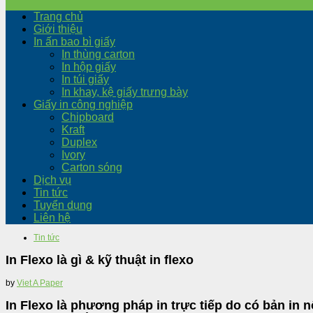
Trang chủ
Giới thiệu
In ấn bao bì giấy
In thùng carton
In hộp giấy
In túi giấy
In khay, kệ giấy trưng bày
Giấy in công nghiệp
Chipboard
Kraft
Duplex
Ivory
Carton sóng
Dịch vụ
Tin tức
Tuyển dụng
Liên hệ
Tin tức
In Flexo là gì & kỹ thuật in flexo
by
Viet A Paper
In Flexo là phương pháp in trực tiếp do có bản in n