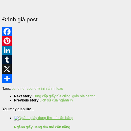
Đánh giá post
Tags:
công nghệ
công ty in
in ấn
in flexo
Next story
Cung cấp giấy bìa cứng, giấy bìa carton
Previous story
Lịch sử của ngành in
You may also like...
Ngành giấy đang tìm thế cân bằng