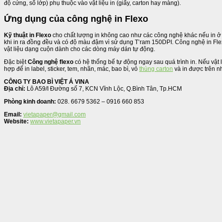
độ cứng, số lớp) phụ thuộc vào vật liệu in (giấy, carton hay màng).
Ứng dụng của công nghệ in Flexo
Kỹ thuật in Flexo
cho chất lượng in không cao như các công nghệ khác nếu in 
khi in ra đồng đều và có độ màu đậm vì sử dụng T’ram 150DPI. Công nghệ in Flex
vật liệu dạng cuộn dành cho các dòng máy dán tự động.
Đặc biệt
Công nghệ flexo
có hệ thống bế tự động ngay sau quá trình in. Nếu vật 
hợp để in label, sticker, tem, nhãn, mác, bao bì, vỏ
thùng carton
và in được trên nh
CÔNG TY BAO BÌ VIỆT Á VINA
Địa chỉ:
Lô A59/I Đường số 7, KCN Vĩnh Lộc, Q.Bình Tân, Tp.HCM
Phòng kinh doanh:
028. 6679 5362 – 0916 660 853
Email:
vietapaper@gmail.com
Website:
www.vietapaper.vn