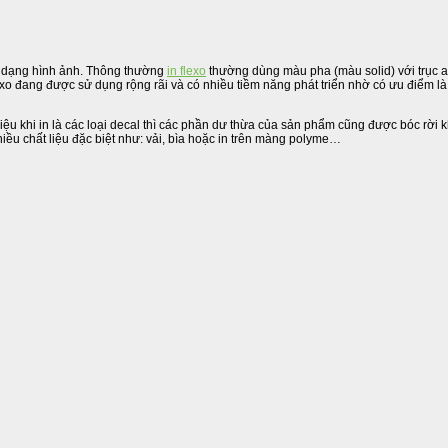
ở dạng hình ảnh. Thông thường
in flexo
thường dùng màu pha (màu solid) với trục 
o đang được sử dụng rộng rãi và có nhiều tiềm năng phát triển nhờ có ưu điểm là đ
liệu khi in là các loại decal thì các phần dư thừa của sản phẩm cũng được bóc rời 
iều chất liệu đặc biệt như: vải, bìa hoặc in trên màng polyme…