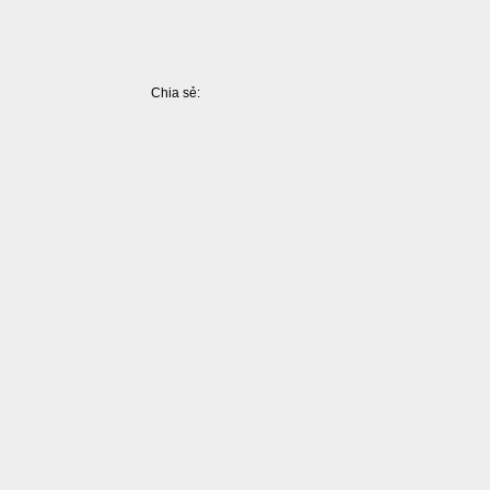
Chia sẻ:
Facebook
Pinterest
LinkedIn
Tumblr
X
Share