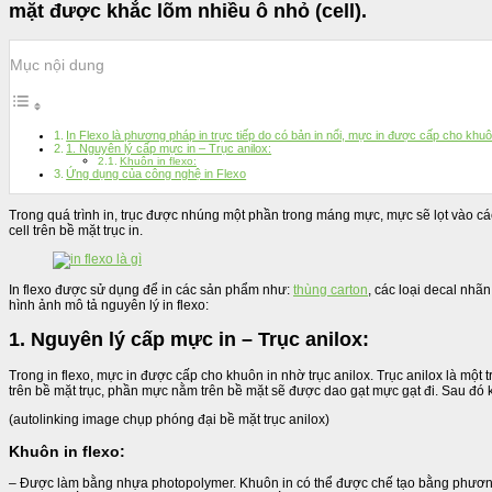
mặt được khắc lõm nhiều ô nhỏ (cell).
Mục nội dung
In Flexo là phương pháp in trực tiếp do có bản in nổi, mực in được cấp cho khuôn 
1. Nguyên lý cấp mực in – Trục anilox:
Khuôn in flexo:
Ứng dụng của công nghệ in Flexo
Trong quá trình in, trục được nhúng một phần trong máng mực, mực sẽ lọt vào các
cell trên bề mặt trục in.
In flexo được sử dụng để in các sản phẩm như:
thùng carton
, các loại decal nh
hình ảnh mô tả nguyên lý in flexo:
1.
Nguyên lý cấp mực in – Trục anilox:
Trong in flexo, mực in được cấp cho khuôn in nhờ trục anilox. Trục anilox là một
trên bề mặt trục, phần mực nằm trên bề mặt sẽ được dao gạt mực gạt đi. Sau đó khu
(autolinking image chụp phóng đại bề mặt trục anilox)
Khuôn in flexo
:
– Được làm bằng nhựa photopolymer. Khuôn in có thể được chế tạo bằng phương 