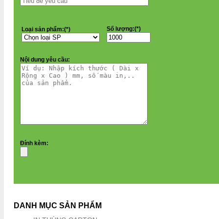
Số lượng:(*)
Loại sản phẩm:(*)
Nội dung yêu cầu:
Đính kèm:
DANH MỤC SẢN PHẨM