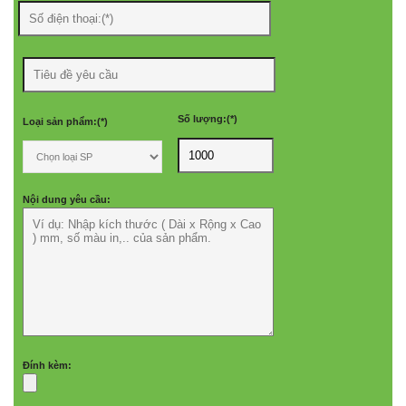
Số lượng:(*)
Loại sản phẩm:(*)
Nội dung yêu cầu:
Đính kèm: