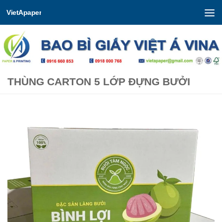
VietApaper
Skip to content
THÙNG CARTON 5 LỚP ĐỰNG BƯỞI