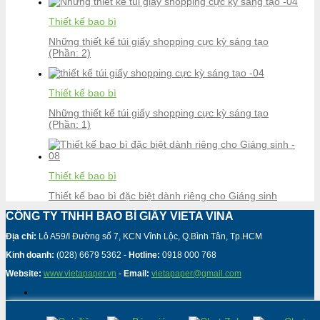
Thiết kế bao bì
Những thiết kế túi giấy shopping cực kỳ sáng tạo
(Phần: 2)
Thiết kế bao bì
Những thiết kế túi giấy shopping cực kỳ sáng tạo
(Phần: 1)
Thiết kế bao bì
Thiết kế bao bì đặc biệt dành riêng cho Giáng sinh
CÔNG TY TNHH BAO BÌ GIẤY VIETA VINA
Địa chỉ:
Lô A59/I Đường số 7, KCN Vĩnh Lộc, Q.Bình Tân, Tp.HCM
Kinh doanh:
(028) 6679 5362 -
Hotline:
0918 000 768
Website:
www.vietapaper.vn
-
Email:
vietapaper@gmail.com