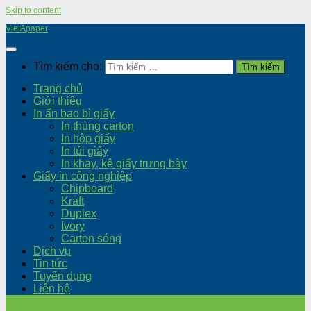
Skip to content
VietApaper
Tìm kiếm cho:
Trang chủ
Giới thiệu
In ấn bao bì giấy
In thùng carton
In hộp giấy
In túi giấy
In khay, kệ giấy trưng bày
Giấy in công nghiệp
Chipboard
Kraft
Duplex
Ivory
Carton sóng
Dịch vụ
Tin tức
Tuyển dụng
Liên hệ