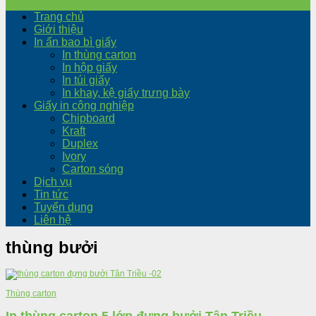
Trang chủ
Giới thiệu
In ấn bao bì giấy
In thùng carton
In hộp giấy
In túi giấy
In khay, kệ giấy trưng bày
Giấy in công nghiệp
Chipboard
Kraft
Duplex
Ivory
Carton sóng
Dịch vụ
Tin tức
Tuyển dụng
Liên hệ
thùng bưởi
Thùng carton