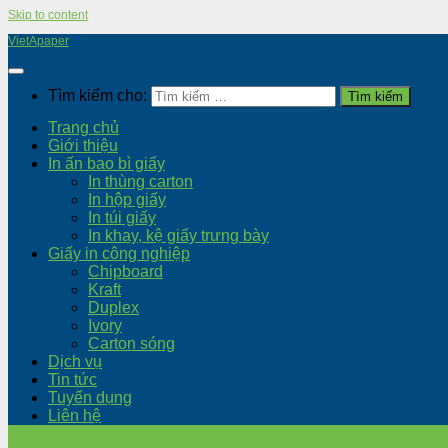
Skip to content
VietApaper
Tìm kiếm cho:
Trang chủ
Giới thiệu
In ấn bao bì giấy
In thùng carton
In hộp giấy
In túi giấy
In khay, kệ giấy trưng bày
Giấy in công nghiệp
Chipboard
Kraft
Duplex
Ivory
Carton sóng
Dịch vụ
Tin tức
Tuyển dụng
Liên hệ