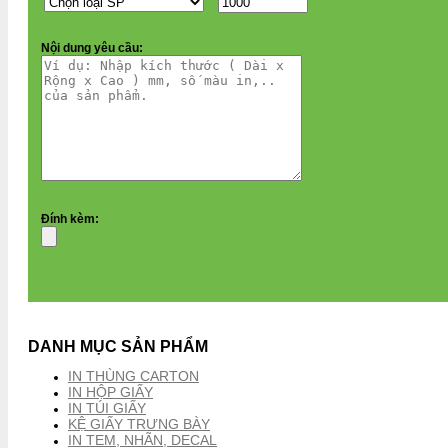
Nội dung yêu cầu:
Đính kèm:
DANH MỤC SẢN PHẨM
IN THÙNG CARTON
IN HỘP GIẤY
IN TÚI GIẤY
KỆ GIẤY TRƯNG BÀY
IN TEM, NHÃN, DECAL