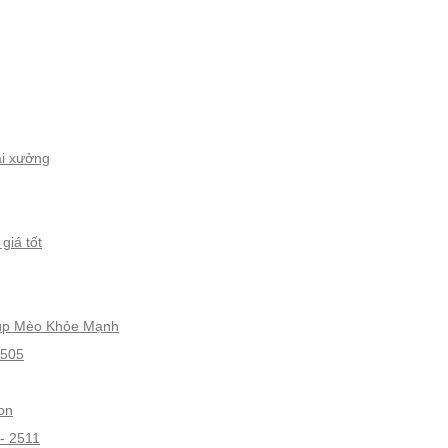
ại xưởng
giá tốt
iúp Mèo Khỏe Mạnh
gon