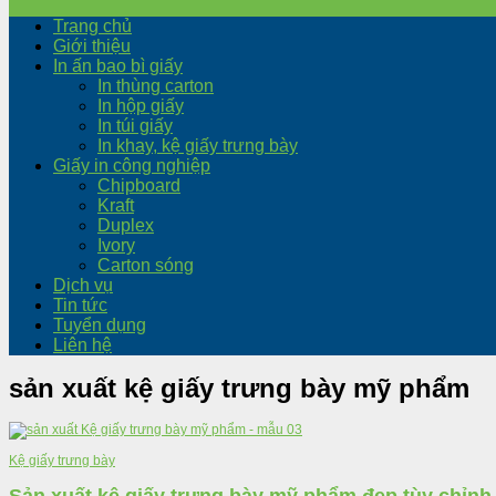
Trang chủ
Giới thiệu
In ấn bao bì giấy
In thùng carton
In hộp giấy
In túi giấy
In khay, kệ giấy trưng bày
Giấy in công nghiệp
Chipboard
Kraft
Duplex
Ivory
Carton sóng
Dịch vụ
Tin tức
Tuyển dụng
Liên hệ
sản xuất kệ giấy trưng bày mỹ phẩm
Kệ giấy trưng bày