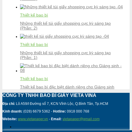
Thiết kế bao bì
Những thiết kế túi giấy shopping cực kỳ sáng tạo
(Phần: 2)
Thiết kế bao bì
Những thiết kế túi giấy shopping cực kỳ sáng tạo
(Phần: 1)
Thiết kế bao bì
Thiết kế bao bì đặc biệt dành riêng cho Giáng sinh
CÔNG TY TNHH BAO BÌ GIẤY VIETA VINA
Địa chỉ:
Lô A59/I Đường số 7, KCN Vĩnh Lộc, Q.Bình Tân, Tp.HCM
Kinh doanh:
(028) 6679 5362 -
Hotline:
0918 000 768
Website:
www.vietapaper.vn
-
Email:
vietapaper@gmail.com