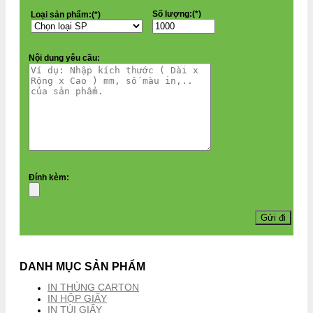
Số lượng:(*)
Loại sản phẩm:(*)
Nội dung yêu cầu:
Đính kèm:
DANH MỤC SẢN PHẨM
IN THÙNG CARTON
IN HỘP GIẤY
IN TÚI GIẤY