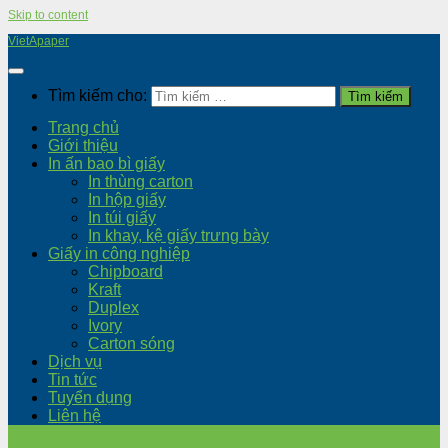
Skip to content
VietApaper
Tìm kiếm cho:
Trang chủ
Giới thiệu
In ấn bao bì giấy
In thùng carton
In hộp giấy
In túi giấy
In khay, kệ giấy trưng bày
Giấy in công nghiệp
Chipboard
Kraft
Duplex
Ivory
Carton sóng
Dịch vụ
Tin tức
Tuyển dụng
Liên hệ