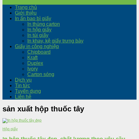
Trang chủ
Giới thiệu
In ấn bao bì giấy
In thùng carton
In hộp giấy
In túi giấy
In khay, kệ giấy trưng bày
Giấy in công nghiệp
Chipboard
Kraft
Duplex
Ivory
Carton sóng
Dịch vụ
Tin tức
Tuyển dụng
Liên hệ
sản xuất hộp thuốc tây
Hộp giấy