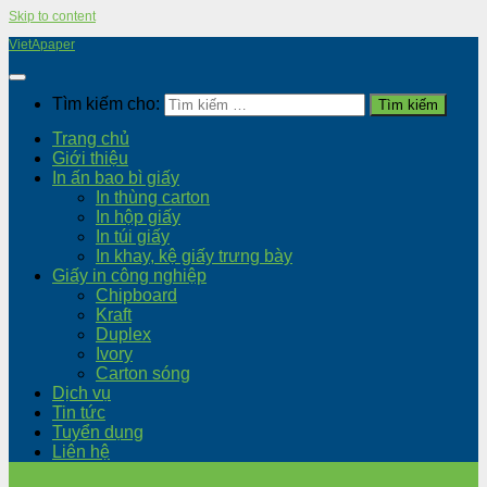
Skip to content
VietApaper
Tìm kiếm cho:
Trang chủ
Giới thiệu
In ấn bao bì giấy
In thùng carton
In hộp giấy
In túi giấy
In khay, kệ giấy trưng bày
Giấy in công nghiệp
Chipboard
Kraft
Duplex
Ivory
Carton sóng
Dịch vụ
Tin tức
Tuyển dụng
Liên hệ