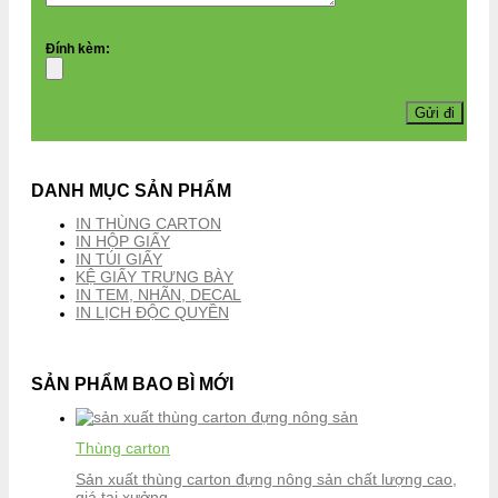
Đính kèm:
DANH MỤC SẢN PHẨM
IN THÙNG CARTON
IN HỘP GIẤY
IN TÚI GIẤY
KỆ GIẤY TRƯNG BÀY
IN TEM, NHÃN, DECAL
IN LỊCH ĐỘC QUYỀN
SẢN PHẨM BAO BÌ MỚI
Thùng carton
Sản xuất thùng carton đựng nông sản chất lượng cao,
giá tại xưởng