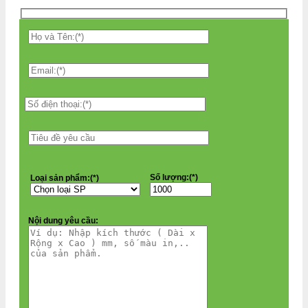
Số lượng:(*)
Loại sản phẩm:(*)
Nội dung yêu cầu: