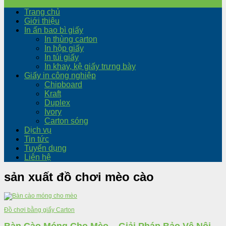
Trang chủ
Giới thiệu
In ấn bao bì giấy
In thùng carton
In hộp giấy
In túi giấy
In khay, kệ giấy trưng bày
Giấy in công nghiệp
Chipboard
Kraft
Duplex
Ivory
Carton sóng
Dịch vụ
Tin tức
Tuyển dụng
Liên hệ
sản xuất đồ chơi mèo cào
Đồ chơi bằng giấy Carton