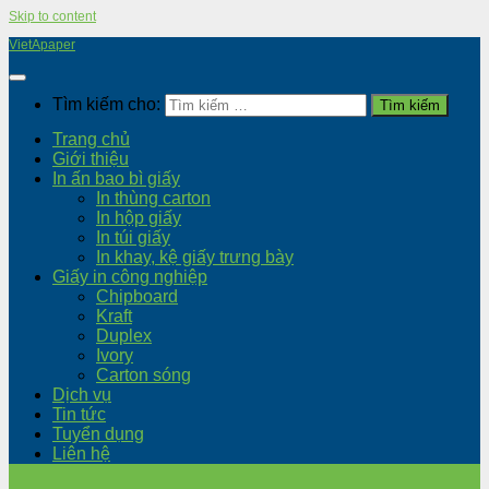
Skip to content
VietApaper
Tìm kiếm cho:
Trang chủ
Giới thiệu
In ấn bao bì giấy
In thùng carton
In hộp giấy
In túi giấy
In khay, kệ giấy trưng bày
Giấy in công nghiệp
Chipboard
Kraft
Duplex
Ivory
Carton sóng
Dịch vụ
Tin tức
Tuyển dụng
Liên hệ