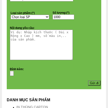
Số lượng:(*)
Loại sản phẩm:(*)
Nội dung yêu cầu:
Đính kèm:
DANH MỤC SẢN PHẨM
IN THÙNG CARTON