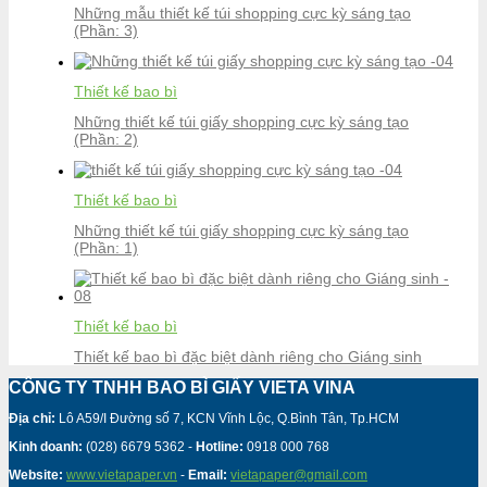
Những mẫu thiết kế túi shopping cực kỳ sáng tạo
(Phần: 3)
Thiết kế bao bì
Những thiết kế túi giấy shopping cực kỳ sáng tạo
(Phần: 2)
Thiết kế bao bì
Những thiết kế túi giấy shopping cực kỳ sáng tạo
(Phần: 1)
Thiết kế bao bì
Thiết kế bao bì đặc biệt dành riêng cho Giáng sinh
CÔNG TY TNHH BAO BÌ GIẤY VIETA VINA
Địa chỉ:
Lô A59/I Đường số 7, KCN Vĩnh Lộc, Q.Bình Tân, Tp.HCM
Kinh doanh:
(028) 6679 5362 -
Hotline:
0918 000 768
Website:
www.vietapaper.vn
-
Email:
vietapaper@gmail.com