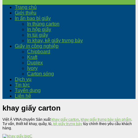
Trang chủ
Giới thiệu
In ấn bao bì giấy
In thùng carton
In hộp giấy
In túi giấy
In khay, kệ giấy trưng bày
Giấy in công nghiệp
Chipboard
Kraft
Duplex
Ivory
Carton sóng
Dịch vụ
Tin tức
Tuyển dụng
Liên hệ
khay giấy carton
Việt Á VINA chuyên Sản xuất
khay giấy carton
,
khay giấy trưng bày sản phẩm
.
Tư vấn, thiết kế khay, quầy, tủ,
kệ giấy trưng bày
tùy chỉnh theo yêu cầu khách
hàng.