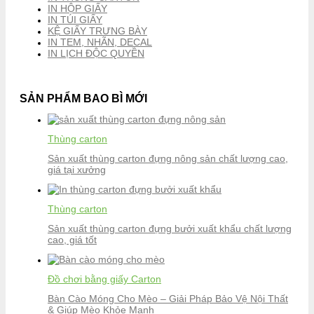
IN HỘP GIẤY
IN TÚI GIẤY
KỆ GIẤY TRƯNG BÀY
IN TEM, NHÃN, DECAL
IN LỊCH ĐỘC QUYỀN
SẢN PHẨM BAO BÌ MỚI
Thùng carton
Sản xuất thùng carton đựng nông sản chất lượng cao,
giá tại xưởng
Thùng carton
Sản xuất thùng carton đựng bưởi xuất khẩu chất lượng
cao, giá tốt
Đồ chơi bằng giấy Carton
Bàn Cào Móng Cho Mèo – Giải Pháp Bảo Vệ Nội Thất
& Giúp Mèo Khỏe Mạnh