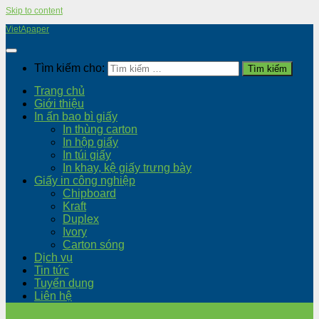
Skip to content
VietApaper
Tìm kiếm cho:
Trang chủ
Giới thiệu
In ấn bao bì giấy
In thùng carton
In hộp giấy
In túi giấy
In khay, kệ giấy trưng bày
Giấy in công nghiệp
Chipboard
Kraft
Duplex
Ivory
Carton sóng
Dịch vụ
Tin tức
Tuyển dụng
Liên hệ