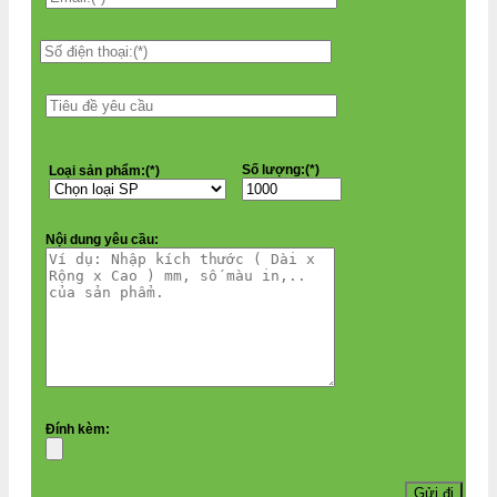
Số lượng:(*)
Loại sản phẩm:(*)
Nội dung yêu cầu:
Đính kèm: