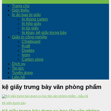
Trang chủ
Giới thiệu
In ấn bao bì giấy
In thùng carton
In hộp giấy
In túi giấy
In khay, kệ giấy trưng bày
Giấy in công nghiệp
Chipboard
Kraft
Duplex
Ivory
Carton sóng
Dịch vụ
Tin tức
Tuyển dụng
Liên hệ
kệ giấy trưng bày văn phòng phẩm
Kệ giấy trưng bày