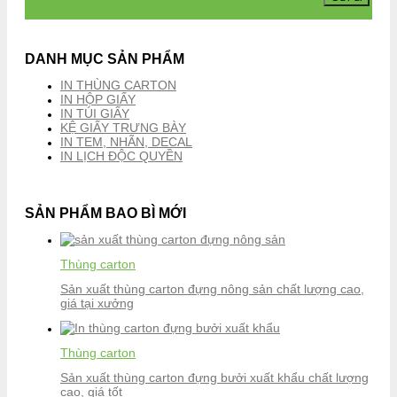
DANH MỤC SẢN PHẨM
IN THÙNG CARTON
IN HỘP GIẤY
IN TÚI GIẤY
KỆ GIẤY TRƯNG BÀY
IN TEM, NHÃN, DECAL
IN LỊCH ĐỘC QUYỀN
SẢN PHẨM BAO BÌ MỚI
Thùng carton
Sản xuất thùng carton đựng nông sản chất lượng cao,
giá tại xưởng
Thùng carton
Sản xuất thùng carton đựng bưởi xuất khẩu chất lượng
cao, giá tốt