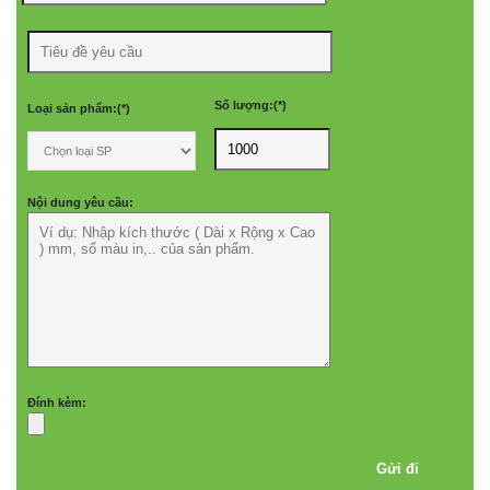
Số lượng:(*)
Loại sản phẩm:(*)
Nội dung yêu cầu:
Đính kèm: