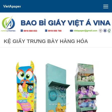
VietApaper
Skip to content
KỆ GIẤY TRƯNG BÀY HÀNG HÓA