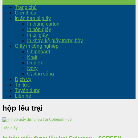
Trang chủ
Giới thiệu
In ấn bao bì giấy
In thùng carton
In hộp giấy
In túi giấy
In khay, kệ giấy trưng bày
Giấy in công nghiệp
Chipboard
Kraft
Duplex
Ivory
Carton sóng
Dịch vụ
Tin tức
Tuyển dụng
Liên hệ
hộp lều trại
Hộp giấy