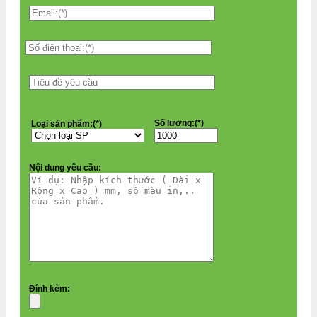
Số lượng:(*)
Loại sản phẩm:(*)
Nội dung yêu cầu:
Đính kèm: