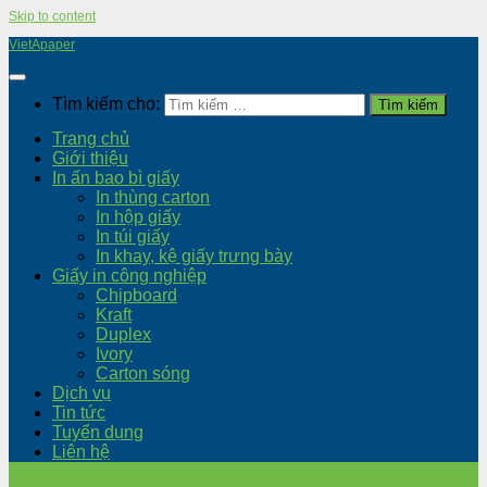
Skip to content
VietApaper
Tìm kiếm cho:
Trang chủ
Giới thiệu
In ấn bao bì giấy
In thùng carton
In hộp giấy
In túi giấy
In khay, kệ giấy trưng bày
Giấy in công nghiệp
Chipboard
Kraft
Duplex
Ivory
Carton sóng
Dịch vụ
Tin tức
Tuyển dụng
Liên hệ