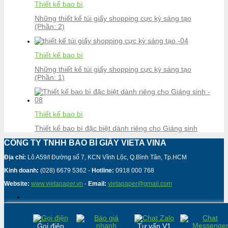
Thiết kế bao bì
Những thiết kế túi giấy shopping cực kỳ sáng tạo
(Phần: 2)
Thiết kế bao bì
Những thiết kế túi giấy shopping cực kỳ sáng tạo
(Phần: 1)
Thiết kế bao bì
Thiết kế bao bì đặc biệt dành riêng cho Giáng sinh
CÔNG TY TNHH BAO BÌ GIẤY VIETA VINA
Địa chỉ:
Lô A59/I Đường số 7, KCN Vĩnh Lộc, Q.Bình Tân, Tp.HCM
Kinh doanh:
(028) 6679 5362 -
Hotline:
0918 000 768
Website:
www.vietapaper.vn
-
Email:
vietapaper@gmail.com
Gọi điện
Tư vấn V1