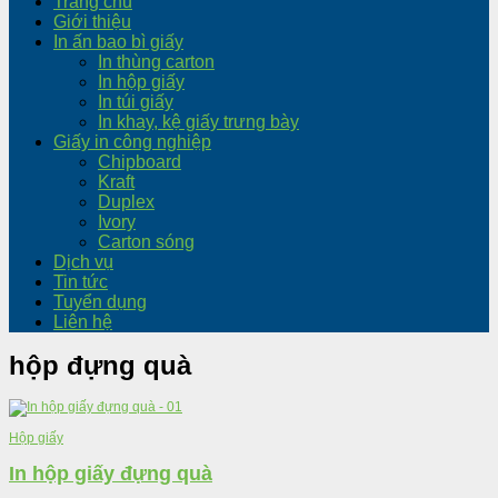
Trang chủ
Giới thiệu
In ấn bao bì giấy
In thùng carton
In hộp giấy
In túi giấy
In khay, kệ giấy trưng bày
Giấy in công nghiệp
Chipboard
Kraft
Duplex
Ivory
Carton sóng
Dịch vụ
Tin tức
Tuyển dụng
Liên hệ
hộp đựng quà
Hộp giấy
In hộp giấy đựng quà