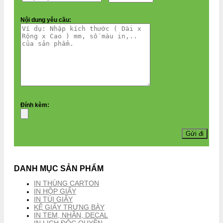
Nội dung yêu cầu:
Đính kèm:
DANH MỤC SẢN PHẨM
IN THÙNG CARTON
IN HỘP GIẤY
IN TÚI GIẤY
KỆ GIẤY TRƯNG BÀY
IN TEM, NHÃN, DECAL
IN LỊCH ĐỘC QUYỀN