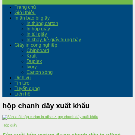
Trang chủ
Giới thiệu
In ấn bao bì giấy
In thùng carton
In hộp giấy
In túi giấy
In khay, kệ giấy trưng bày
Giấy in công nghiệp
Chipboard
Kraft
Duplex
Ivory
Carton sóng
Dịch vụ
Tin tức
Tuyển dụng
Liên hệ
hộp chanh dây xuất khẩu
Hộp giấy