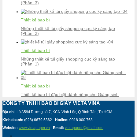
(Phần: 3)
Thiết kế bao bì
Những thiết kế túi giấy shopping cực kỳ sáng tạo
(Phần: 2)
Thiết kế bao bì
Những thiết kế túi giấy shopping cực kỳ sáng tạo
(Phần: 1)
Thiết kế bao bì
Thiết kế bao bì đặc biệt dành riêng cho Giáng sinh
CÔNG TY TNHH BAO BÌ GIẤY VIETA VINA
Địa chỉ:
Lô A59/I Đường số 7, KCN Vĩnh Lộc, Q.Bình Tân, Tp.HCM
Kinh doanh:
(028) 6679 5362 -
Hotline:
0918 000 768
Website:
www.vietapaper.vn
-
Email:
vietapaper@gmail.com