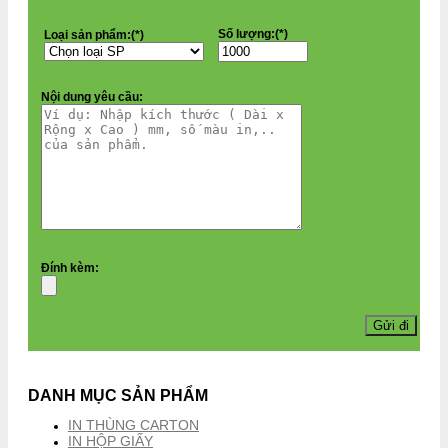
Số lượng:(*)
Loại sản phẩm:(*)
Nội dung yêu cầu:
Đính kèm:
DANH MỤC SẢN PHẨM
IN THÙNG CARTON
IN HỘP GIẤY