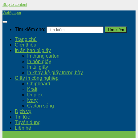
Skip to content
VietApaper
Tìm kiếm cho:
Trang chủ
Giới thiệu
In ấn bao bì giấy
In thùng carton
In hộp giấy
In túi giấy
In khay, kệ giấy trưng bày
Giấy in công nghiệp
Chipboard
Kraft
Duplex
Ivory
Carton sóng
Dịch vụ
Tin tức
Tuyển dụng
Liên hệ