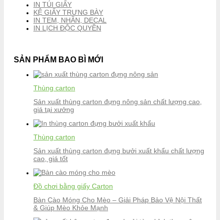
IN TÚI GIẤY
KỆ GIẤY TRƯNG BÀY
IN TEM, NHÃN, DECAL
IN LỊCH ĐỘC QUYỀN
SẢN PHẨM BAO BÌ MỚI
Thùng carton
Sản xuất thùng carton đựng nông sản chất lượng cao,
giá tại xưởng
Thùng carton
Sản xuất thùng carton đựng bưởi xuất khẩu chất lượng
cao, giá tốt
Đồ chơi bằng giấy Carton
Bàn Cào Móng Cho Mèo – Giải Pháp Bảo Vệ Nội Thất
& Giúp Mèo Khỏe Mạnh