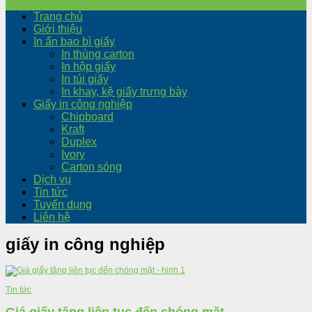
Trang chủ
Giới thiệu
In ấn bao bì giấy
In thùng carton
In hộp giấy
In túi giấy
In khay, kệ giấy trưng bày
Giấy in công nghiệp
Chipboard
Kraft
Duplex
Ivory
Carton sóng
Dịch vụ
Tin tức
Tuyển dụng
Liên hệ
giấy in công nghiệp
Tin tức