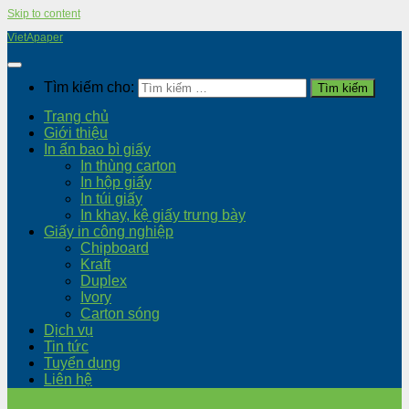
Skip to content
VietApaper
Tìm kiếm cho:
Trang chủ
Giới thiệu
In ấn bao bì giấy
In thùng carton
In hộp giấy
In túi giấy
In khay, kệ giấy trưng bày
Giấy in công nghiệp
Chipboard
Kraft
Duplex
Ivory
Carton sóng
Dịch vụ
Tin tức
Tuyển dụng
Liên hệ