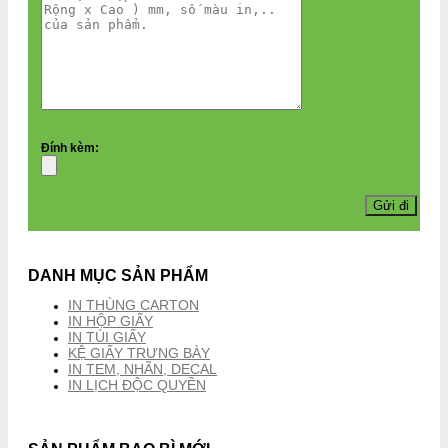
Đính kèm:
DANH MỤC SẢN PHẨM
IN THÙNG CARTON
IN HỘP GIẤY
IN TÚI GIẤY
KỆ GIẤY TRƯNG BÀY
IN TEM, NHÃN, DECAL
IN LỊCH ĐỘC QUYỀN