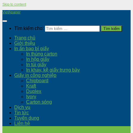
Skip to content
VietApaper
Tìm kiếm cho:
Trang chủ
Giới thiệu
In ấn bao bì giấy
In thùng carton
In hộp giấy
In túi giấy
In khay, kệ giấy trưng bày
Giấy in công nghiệp
Chipboard
Kraft
Duplex
Ivory
Carton sóng
Dịch vụ
Tin tức
Tuyển dụng
Liên hệ