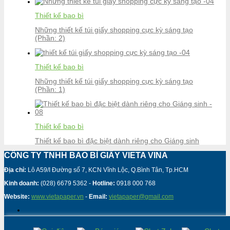
Thiết kế bao bì
Những thiết kế túi giấy shopping cực kỳ sáng tạo
(Phần: 2)
Thiết kế bao bì
Những thiết kế túi giấy shopping cực kỳ sáng tạo
(Phần: 1)
Thiết kế bao bì
Thiết kế bao bì đặc biệt dành riêng cho Giáng sinh
CÔNG TY TNHH BAO BÌ GIẤY VIETA VINA
Địa chỉ:
Lô A59/I Đường số 7, KCN Vĩnh Lộc, Q.Bình Tân, Tp.HCM
Kinh doanh:
(028) 6679 5362 -
Hotline:
0918 000 768
Website:
www.vietapaper.vn
-
Email:
vietapaper@gmail.com