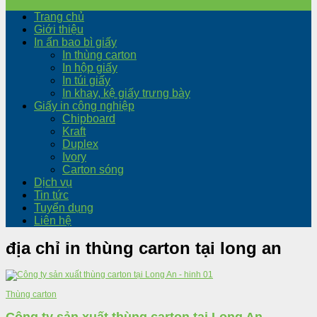
Trang chủ
Giới thiệu
In ấn bao bì giấy
In thùng carton
In hộp giấy
In túi giấy
In khay, kệ giấy trưng bày
Giấy in công nghiệp
Chipboard
Kraft
Duplex
Ivory
Carton sóng
Dịch vụ
Tin tức
Tuyển dụng
Liên hệ
địa chỉ in thùng carton tại long an
Thùng carton