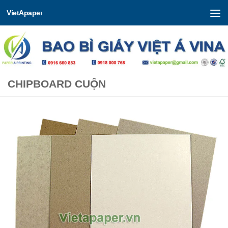
VietApaper
Skip to content
CHIPBOARD CUỘN