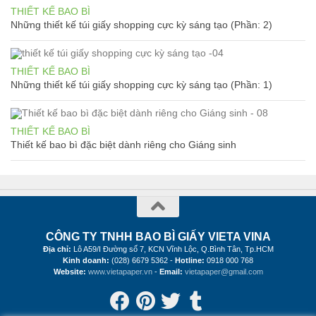
THIẾT KẾ BAO BÌ
Những thiết kế túi giấy shopping cực kỳ sáng tạo (Phần: 2)
THIẾT KẾ BAO BÌ
Những thiết kế túi giấy shopping cực kỳ sáng tạo (Phần: 1)
THIẾT KẾ BAO BÌ
Thiết kế bao bì đặc biệt dành riêng cho Giáng sinh
CÔNG TY TNHH BAO BÌ GIẤY VIETA VINA
Địa chỉ:
Lô A59/I Đường số 7, KCN Vĩnh Lộc, Q.Bình Tân, Tp.HCM
Kinh doanh:
(028) 6679 5362 -
Hotline:
0918 000 768
Website:
www.vietapaper.vn
-
Email:
vietapaper@gmail.com