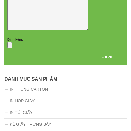
Đính kèm:
DANH MỤC SẢN PHẨM
IN THÙNG CARTON
IN HỘP GIẤY
IN TÚI GIẤY
KỆ GIẤY TRƯNG BÀY