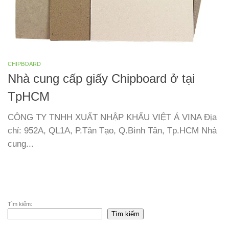
CHIPBOARD
Nhà cung cấp giấy Chipboard ở tại
TpHCM
CÔNG TY TNHH XUẤT NHẬP KHẨU VIỆT Á VINA Địa
chỉ: 952A, QL1A, P.Tân Tạo, Q.Bình Tân, Tp.HCM Nhà
cung...
Tìm kiếm:
Tìm kiếm