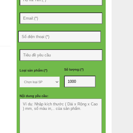
Số lượng:(*)
Loại sản phẩm:(*)
Nội dung yêu cầu: