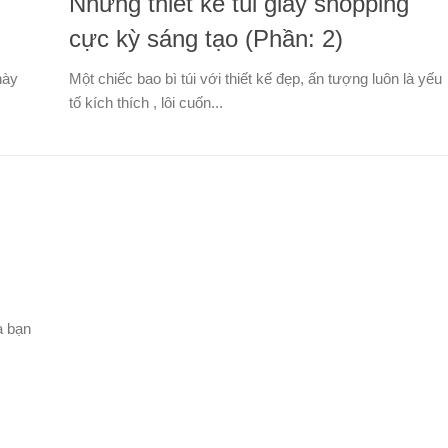
Những thiết kế túi giấy shopping
cực kỳ sáng tạo (Phần: 2)
này
Một chiếc bao bì túi với thiết kế đẹp, ấn tượng luôn là yếu
tố kích thích , lôi cuốn...
à bạn