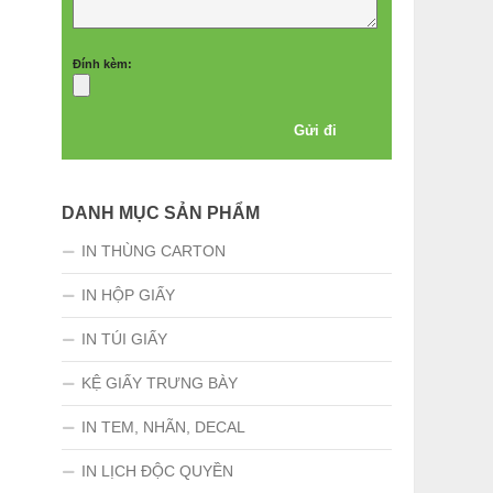
Đính kèm:
DANH MỤC SẢN PHẨM
IN THÙNG CARTON
IN HỘP GIẤY
IN TÚI GIẤY
KỆ GIẤY TRƯNG BÀY
IN TEM, NHÃN, DECAL
IN LỊCH ĐỘC QUYỀN