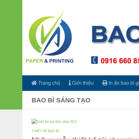
Skip to content
Trang chủ
Giới thiệu
In ấn bao bì g
BAO BÌ SÁNG TẠO
THIẾT KẾ BAO BÌ