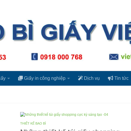
iấy
Giấy in công nghiệp
Dịch vụ
Tin tức
THIẾT KẾ BAO BÌ