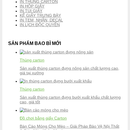
IN THÙNG CARTON
IN HỘP GIẤY
IN TÚI GIẤY
KỆ GIẤY TRƯNG BÀY
IN TEM, NHÃN, DECAL
IN LỊCH ĐỘC QUYỀN
SẢN PHẨM BAO BÌ MỚI
Thùng carton
Sản xuất thùng carton đựng nông sản chất lượng cao,
giá tại xưởng
Thùng carton
Sản xuất thùng carton đựng bưởi xuất khẩu chất lượng
cao, giá tốt
Đồ chơi bằng giấy Carton
Bàn Cào Móng Cho Mèo – Giải Pháp Bảo Vệ Nội Thất