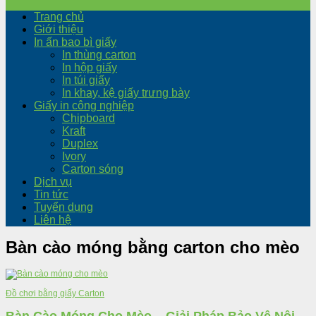
Trang chủ
Giới thiệu
In ấn bao bì giấy
In thùng carton
In hộp giấy
In túi giấy
In khay, kệ giấy trưng bày
Giấy in công nghiệp
Chipboard
Kraft
Duplex
Ivory
Carton sóng
Dịch vụ
Tin tức
Tuyển dụng
Liên hệ
Bàn cào móng bằng carton cho mèo
Đồ chơi bằng giấy Carton