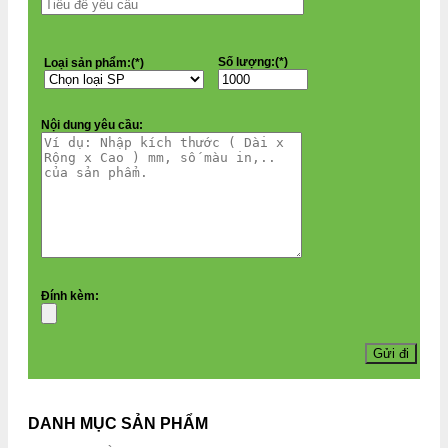
Số lượng:(*)
Loại sản phẩm:(*)
Nội dung yêu cầu:
Đính kèm:
DANH MỤC SẢN PHẨM