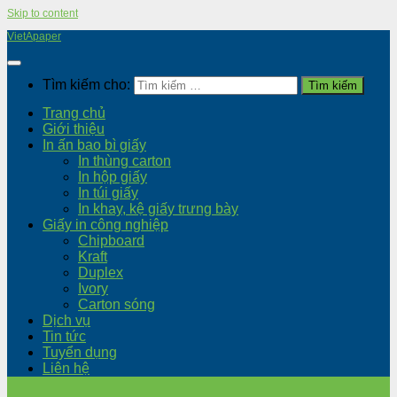
Skip to content
VietApaper
Tìm kiếm cho:
Trang chủ
Giới thiệu
In ấn bao bì giấy
In thùng carton
In hộp giấy
In túi giấy
In khay, kệ giấy trưng bày
Giấy in công nghiệp
Chipboard
Kraft
Duplex
Ivory
Carton sóng
Dịch vụ
Tin tức
Tuyển dụng
Liên hệ