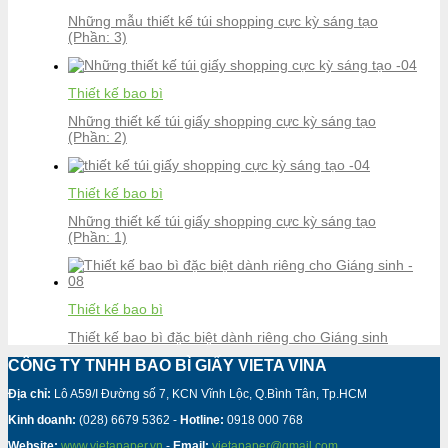
Những mẫu thiết kế túi shopping cực kỳ sáng tạo
(Phần: 3)
Thiết kế bao bì
Những thiết kế túi giấy shopping cực kỳ sáng tạo
(Phần: 2)
Thiết kế bao bì
Những thiết kế túi giấy shopping cực kỳ sáng tạo
(Phần: 1)
Thiết kế bao bì
Thiết kế bao bì đặc biệt dành riêng cho Giáng sinh
CÔNG TY TNHH BAO BÌ GIẤY VIETA VINA
Địa chỉ:
Lô A59/I Đường số 7, KCN Vĩnh Lộc, Q.Bình Tân, Tp.HCM
Kinh doanh:
(028) 6679 5362 -
Hotline:
0918 000 768
Website:
www.vietapaper.vn
-
Email:
vietapaper@gmail.com