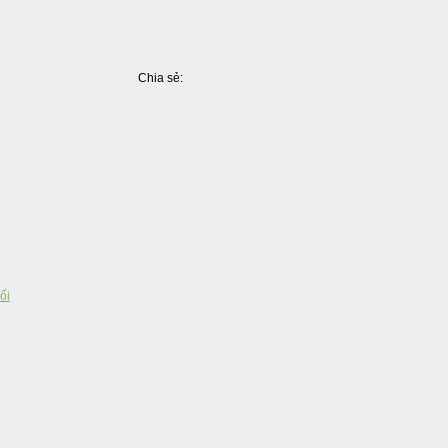
Chia sẻ:
Facebook
Pinterest
LinkedIn
Tumblr
X
Share
ối