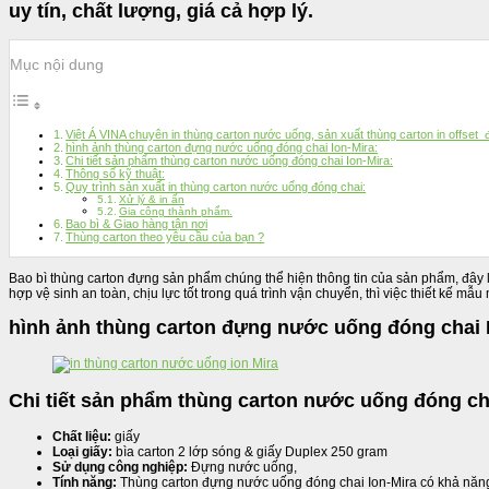
uy tín, chất lượng, giá cả hợp lý.
Mục nội dung
Việt Á VINA chuyên in thùng carton nước uống, sản xuất thùng carton in offset đ
hình ảnh thùng carton đựng nước uống đóng chai Ion-Mira:
Chi tiết sản phẩm thùng carton nước uống đóng chai Ion-Mira:
Thông số kỹ thuật:
Quy trình sản xuất in thùng carton nước uống đóng chai:
Xử lý & in ấn
Gia công thành phẩm.
Bao bì & Giao hàng tận nơi
Thùng carton theo yêu cầu của bạn ?
Bao bì thùng carton đựng sản phẩm chúng thể hiện thông tin của sản phẩm, đây là
hợp vệ sinh an toàn, chịu lực tốt trong quá trình vận chuyển, thì việc thiết kế 
hình ảnh thùng carton đựng nước uống đóng chai I
Chi tiết sản phẩm thùng carton nước uống đóng cha
Chất liệu:
giấy
Loại giấy:
bìa carton 2 lớp sóng & giấy Duplex 250 gram
Sử dụng công nghiệp:
Đựng nước uống,
Tính năng:
Thùng carton đựng nước uống đóng chai Ion-Mira có khả năng t