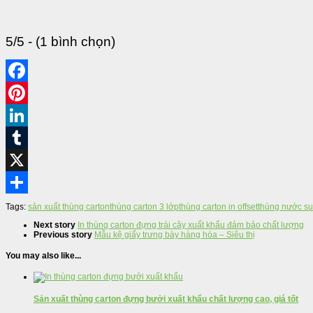
5/5 - (1 bình chọn)
Tags:
sản xuất thùng carton
thùng carton 3 lớp
thùng carton in offset
thùng nước su
Next story
In thùng carton đựng trái cây xuất khẩu đảm bảo chất lượng
Previous story
Mẫu kệ giấy trưng bày hàng hóa – Siêu thị
You may also like...
Sản xuất thùng carton đựng bưởi xuất khẩu chất lượng cao, giá tốt