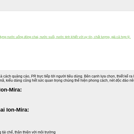
ựng nước uống đóng chai, nước suối, nước tinh khiết với uy tín, chất lượng, giá cả hợp lý.
 cách quảng cáo, PR trực tiếp tới người tiêu dùng. Bên cạnh lựa chọn, thiết kế ra
mẫu mã, kiểu dáng cũng hết sức quan trọng chúng thể hiện phong cách, nét độc đáo 
on-Mira:
i Ion-Mira:
ái chế, thân thiện với môi trường