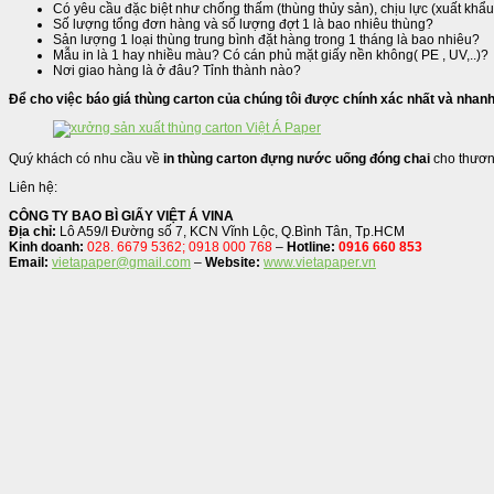
Có yêu cầu đặc biệt như chống thấm (thùng thủy sản), chịu lực (xuất khẩu
Số lượng tổng đơn hàng và số lượng đợt 1 là bao nhiêu thùng?
Sản lượng 1 loại thùng trung bình đặt hàng trong 1 tháng là bao nhiêu?
Mẫu in là 1 hay nhiều màu? Có cán phủ mặt giấy nền không( PE , UV,..)?
Nơi giao hàng là ở đâu? Tỉnh thành nào?
Để cho việc báo giá thùng carton của chúng tôi được chính xác nhất và nhanh
Quý khách có nhu cầu về
in thùng carton đựng nước uống đóng chai
cho thương
Liên hệ:
CÔNG TY BAO BÌ GIẤY VIỆT Á VINA
Địa chỉ:
Lô A59/I Đường số 7, KCN Vĩnh Lộc, Q.Bình Tân, Tp.HCM
Kinh doanh:
028. 6679 5362; 0918 000 768
–
Hotline:
0916 660 853
Email:
vietapaper@gmail.com
–
Website:
www.vietapaper.vn