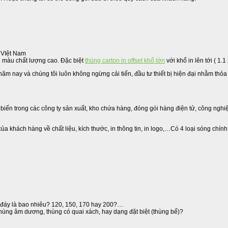
, VIệt Nam
ều màu chất lượng cao. Đặc biệt
thùng carton in offset khổ lớn
với khổ in lên tới ( 1.
năm nay và chúng tôi luôn không ngừng cải tiến, đầu tư thiết bị hiện đại nhằm thỏ
iến trong các công ty sản xuất, kho chứa hàng, đóng gói hàng điện tử, công nghiệ
ủa khách hàng về chất liệu, kích thước, in thông tin, in logo,…Có 4 loại sóng chín
p đáy là bao nhiêu? 120, 150, 170 hay 200?…
thùng âm dương, thùng có quai xách, hay dạng đặt biệt (thùng bế)?