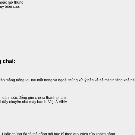
hoặc mở thùng.
ùy biến cao.
 chai:
c cán màng bóng PE hai mặt trong và ngoài thùng xử lý bảo vệ bề mặt in tăng khả n
ạn dán hoặc đống gim cho ra thành phẩm.
 dây chuyền nhà máy bao bì Việt Á VINA.
i. Hoặc chúng tôi có thể đống gói bao bì theo quy cách của khách hàng.