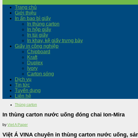
Trang chủ
Giới thiệu
In ấn bao bì giấy
In thùng carton
In hộp giấy
In túi giấy
In khay, kệ giấy trưng bày
Giấy in công nghiệp
Chipboard
Kraft
Duplex
Ivory
Carton sóng
Dịch vụ
Tin tức
Tuyển dụng
Liên hệ
Thùng carton
In thùng carton nước uống đóng chai Ion-Mira
by
Viet A Paper
Việt Á VINA chuyên in thùng carton nước uống, sản