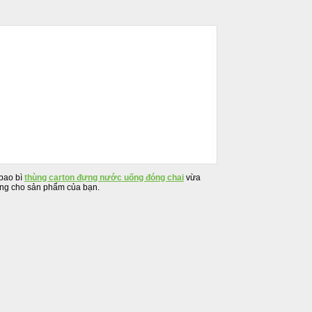
 bao bì
thùng carton đựng nước uống đóng chai
vừa
riêng cho sản phẩm của bạn.