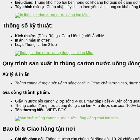
kiểu dáng:
Thùng khối hộp hai bên hông có khoảng hở giúp dễ dàng gỡ 
Tùy chỉnh thứ tự:
Chấp nhận tùy chỉnh theo yêu cầu, thùng có khả năng t
Thông số kỹ thuật:
Kích thước:
(Dài x Rộng x Cao) Liên hệ Việt Á VINA
in ấn:
4 màu in offset
Loại:
Thùng carton 3 lớp
Quy trình sản xuất in thùng carton nước uống đóng
Xử lý & in ấn
Thùng carton đựng nước uống đóng chai
: In Offset chất lượng cao, đượ
Gia công thành phẩm.
Giấy in được bồi carton 2 lớp sóng -> qua máy dập ( bế) -> Đến công đo
Thùng carton đựng nước uống đóng chai Ion-Mira được sản xuất 100% tại
Tên thương hiệu:
VIETA-BOX
Bao bì & Giao hàng tận nơi
Chi tiết đóng gói:
Thông thường của chúng tôi đống gói: 10, 20 chiếc / gó