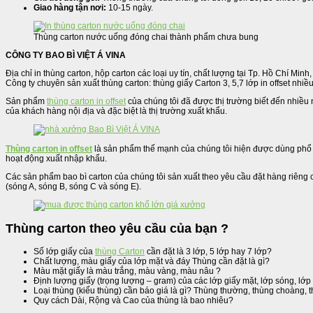
Giao hàng tận nơi:
10-15 ngày.
Thùng carton nước uống đóng chai thành phẩm chưa bung
CÔNG TY BAO BÌ VIỆT Á VINA
Địa chỉ in thùng carton, hộp carton các loại uy tín, chất lượng tại Tp. Hồ Chí Minh
Công ty chuyên sản xuất thùng carton: thùng giấy Carton 3, 5,7 lớp in offset nhi
Sản phẩm
thùng carton in offset
của chúng tôi đã được thị trường biết đến nhiều 
của khách hàng nội địa và đặc biệt là thị trường xuất khẩu.
Thùng carton in offset
là sản phẩm thế mạnh của chúng tôi hiện được dùng phổ b
hoạt động xuất nhập khẩu.
Các sản phẩm bao bì carton của chúng tôi sản xuất theo yêu cầu đặt hàng riêng c
(sóng A, sóng B, sóng C và sóng E).
Thùng carton theo yêu cầu của bạn ?
Số lớp giấy của
thùng Carton
cần đặt là 3 lớp, 5 lớp hay 7 lớp?
Chất lượng, màu giấy của lớp mặt và đáy Thùng cần đặt là gì?
Màu mặt giấy là màu trắng, màu vàng, màu nâu ?
Định lượng giấy (trọng lượng – gram) của các lớp giấy mặt, lớp sóng, lớ
Loại thùng (kiểu thùng) cần báo giá là gì? Thùng thường, thùng choàng, 
Quy cách Dài, Rộng và Cao của thùng là bao nhiêu?