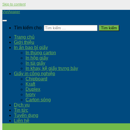
Skip to content
VietApaper
Tìm kiếm cho:
Trang chủ
Giới thiệu
In ấn bao bì giấy
In thùng carton
In hộp giấy
In túi giấy
In khay, kệ giấy trưng bày
Giấy in công nghiệp
Chipboard
Kraft
Duplex
Ivory
Carton sóng
Dịch vụ
Tin tức
Tuyển dụng
Liên hệ