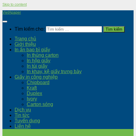
Skip to content
VietApaper
Tìm kiếm cho:
Trang chủ
Giới thiệu
In ấn bao bì giấy
In thùng carton
In hộp giấy
In túi giấy
In khay, kệ giấy trưng bày
Giấy in công nghiệp
Chipboard
Kraft
Duplex
Ivory
Carton sóng
Dịch vụ
Tin tức
Tuyển dụng
Liên hệ