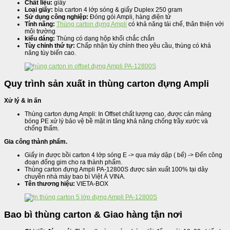
Chất liệu:
giấy
Loại giấy:
bìa carton 4 lớp sóng & giấy Duplex 250 gram
Sử dụng công nghiệp:
Đóng gói Ampli, hàng điện tử
Tính năng:
Thùng carton đựng Ampli
có khả năng tái chế, thân thiện với
môi trường
kiểu dáng:
Thùng có dạng hộp khối chắc chắn
Tùy chỉnh thứ tự:
Chấp nhận tùy chỉnh theo yêu cầu, thùng có khả
năng tùy biến cao.
Quy trình sản xuất in thùng carton đựng Ampli
Xử lý & in ấn
Thùng carton đựng Ampli: In Offset chất lượng cao, được cán màng
bóng PE xử lý bảo vệ bề mặt in tăng khả năng chống trầy xước và
chống thấm.
Gia công thành phẩm.
Giấy in được bồi carton 4 lớp sóng E -> qua máy dập ( bế) -> Đến công
đoạn đống gim cho ra thành phẩm.
Thùng carton đựng Ampli PA-12800S được sản xuất 100% tại dây
chuyền nhà máy bao bì Việt Á VINA.
Tên thương hiệu:
VIETA-BOX
Bao bì thùng carton & Giao hàng tận nơi