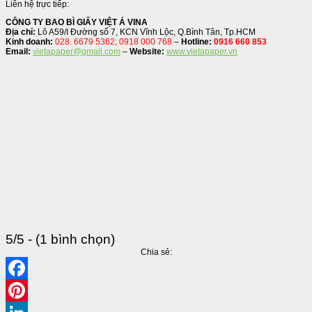
Liên hệ trực tiếp:
CÔNG TY BAO BÌ GIẤY VIỆT Á VINA
Địa chỉ:
Lô A59/I Đường số 7, KCN Vĩnh Lộc, Q.Bình Tân, Tp.HCM
Kinh doanh:
028. 6679 5362; 0918 000 768
–
Hotline:
0916 660 853
Email:
vietapaper@gmail.com
–
Website:
www.vietapaper.vn
5/5 - (1 bình chọn)
Chia sẻ:
Facebook