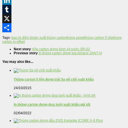
Pinterest
LinkedIn
Tumblr
X
Share
Tags:
bao bì điện tử
sản xuất thùng carton
thùng ampli
thùng carton 5 lớp
thùng
carton in offset
Next story
Hộp carton đựng bình xịt nước SR-02
Previous story
In thùng carton đựng loa Arirang JANT-VI
You may also like...
Thùng carton 5 lớp đựng trái Sa pô chê xuất khẩu
24/10/2015
In thùng carton đựng dưa lưới xuất khẩu giá tốt
02/04/2022