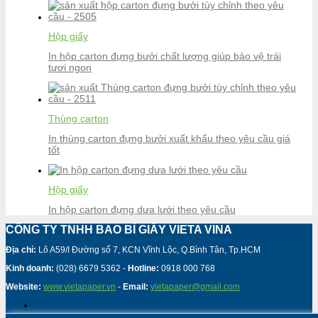
Hộp giấy
In hộp carton đựng bưởi chất lượng giúp bảo vệ trái
tươi ngon
Thùng carton
In thùng carton đựng bưởi xuất khẩu theo yêu cầu giá
tốt
Hộp giấy
In hộp carton đựng dưa lưới theo yêu cầu
CÔNG TY TNHH BAO BÌ GIẤY VIETA VINA
Địa chỉ:
Lô A59/I Đường số 7, KCN Vĩnh Lộc, Q.Bình Tân, Tp.HCM
Kinh doanh:
(028) 6679 5362 -
Hotline:
0918 000 768
Website:
www.vietapaper.vn
-
Email:
vietapaper@gmail.com