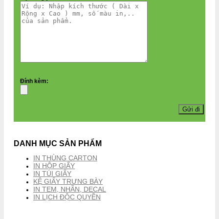
Đính kèm:
DANH MỤC SẢN PHẨM
IN THÙNG CARTON
IN HỘP GIẤY
IN TÚI GIẤY
KỆ GIẤY TRƯNG BÀY
IN TEM, NHÃN, DECAL
IN LỊCH ĐỘC QUYỀN