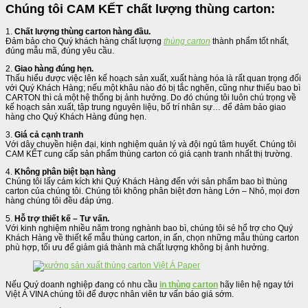
Chúng tôi CAM KẾT chất lượng thùng carton:
1.
Chất lượng thùng carton hàng đầu.
Đảm bảo cho Quý khách hàng chất lượng
thùng carton
thành phẩm tốt nhất,
đúng mẫu mã, đúng yêu cầu.
2.
Giao hàng đúng hẹn.
Thấu hiểu được việc lên kế hoạch sản xuất, xuất hàng hóa là rất quan trọng đối
với Quý Khách Hàng; nếu một khâu nào đó bị tắc nghẽn, cũng như thiếu bao bì
CARTON thì cả một hệ thống bị ảnh hưởng. Do đó chúng tôi luôn chú trọng về
kế hoạch sản xuất, tập trung nguyên liệu, bố trí nhân sự… để đảm bảo giao
hàng cho Quý Khách Hàng đúng hẹn.
3.
Giá cả cạnh tranh
Với dây chuyền hiện đại, kinh nghiệm quản lý và đội ngủ tâm huyết. Chúng tôi
CAM KẾT cung cấp sản phẩm thùng carton có giá cạnh tranh nhất thị trường.
4.
Không phân biệt bạn hàng
Chúng tôi lấy cám kích khi Quý Khách Hàng đến với sản phẩm bao bì thùng
carton của chúng tôi. Chúng tôi không phân biệt đơn hàng Lớn – Nhỏ, mọi đơn
hàng chúng tôi đều đáp ứng.
5.
Hỗ trợ thiết kế – Tư vấn.
Với kinh nghiệm nhiều năm trong nghành bao bì, chúng tôi sẻ hổ trợ cho Quý
Khách Hàng về thiết kế mẫu thùng carton, in ấn, chọn những mẫu thùng carton
phù hợp, tối ưu để giảm giá thành mà chất lượng không bị ảnh hưởng.
Nếu Quý doanh nghiệp đang có nhu cầu
in thùng carton
hãy liên hệ ngay tới
Việt Á VINA chúng tôi để được nhân viên tư vấn báo giá sớm.