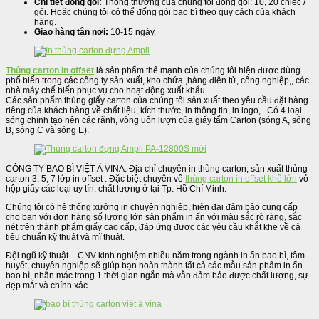
Chi tiết đóng gói:
Thông thường của chúng tôi đống gói: 10, 20 chiếc /
gói. Hoặc chúng tôi có thể đống gói bao bì theo quy cách của khách
hàng.
Giao hàng tận nơi:
10-15 ngày.
Thùng carton in offset
là sản phẩm thế mạnh của chúng tôi hiện được dùng
phổ biến trong các công ty sản xuất, kho chứa ,hàng điện tử, công nghiệp,, các
nhà máy chế biến phục vụ cho hoạt động xuất khẩu.
Các sản phẩm thùng giấy carton của chúng tôi sản xuất theo yêu cầu đặt hàng
riêng của khách hàng về chất liệu, kích thước, in thông tin, in logo,.. Có 4 loại
sóng chính tạo nên các rãnh, vòng uốn lượn của giấy tấm Carton (sóng A, sóng
B, sóng C và sóng E).
CÔNG TY BAO BÌ VIỆT Á VINA. Địa chỉ chuyên in thùng carton, sản xuất thùng
carton 3, 5, 7 lớp in offset . Đặc biệt chuyên về
thùng carton in offset khổ lớn
vỏ
hộp giấy các loại uy tín, chất lượng ở tại Tp. Hồ Chí Minh.
Chúng tôi có hệ thống xưởng in chuyên nghiệp, hiện đại đảm bảo cung cấp
cho bạn với đơn hàng số lượng lớn sản phẩm in ấn với màu sắc rõ ràng, sắc
nét trên thành phẩm giấy cao cấp, đáp ứng được các yêu cầu khắt khe về cả
tiêu chuẩn kỹ thuật và mĩ thuật.
Đội ngũ kỹ thuật – CNV kinh nghiệm nhiều năm trong ngành in ấn bao bì, tâm
huyết, chuyên nghiệp sẽ giúp bạn hoàn thành tất cả các mẫu sản phẩm in ấn
bao bì, nhãn mác trong 1 thời gian ngắn mà vẫn đảm bảo được chất lượng, sự
đẹp mắt và chính xác.