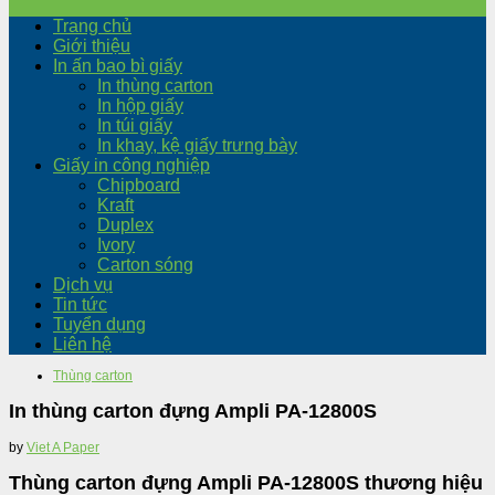
Trang chủ
Giới thiệu
In ấn bao bì giấy
In thùng carton
In hộp giấy
In túi giấy
In khay, kệ giấy trưng bày
Giấy in công nghiệp
Chipboard
Kraft
Duplex
Ivory
Carton sóng
Dịch vụ
Tin tức
Tuyển dụng
Liên hệ
Thùng carton
In thùng carton đựng Ampli PA-12800S
by
Viet A Paper
Thùng carton đựng Ampli PA-12800S thương hiệu