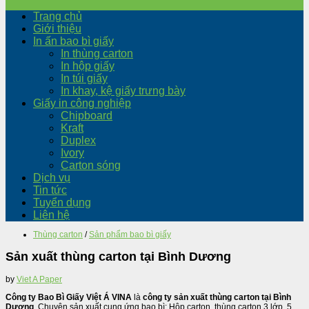
Trang chủ
Giới thiệu
In ấn bao bì giấy
In thùng carton
In hộp giấy
In túi giấy
In khay, kệ giấy trưng bày
Giấy in công nghiệp
Chipboard
Kraft
Duplex
Ivory
Carton sóng
Dịch vụ
Tin tức
Tuyển dụng
Liên hệ
Thùng carton
/
Sản phẩm bao bì giấy
Sản xuất thùng carton tại Bình Dương
by
Viet A Paper
Công ty Bao Bì Giấy Việt Á VINA
là
công ty sản xuất thùng carton tại Bình
Dương
. Chuyên sản xuất cung ứng bao bì: Hộp carton, thùng carton 3 lớp, 5