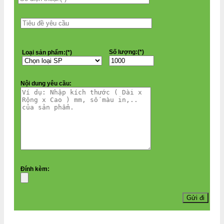
Số lượng:(*)
Loại sản phẩm:(*)
Nội dung yêu cầu:
Đính kèm: