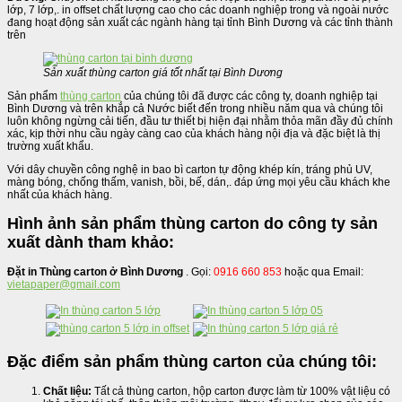
lớp, 7 lớp,. in offset chất lượng cao cho các doanh nghiệp trong và ngoài nước
đang hoạt động sản xuất các ngành hàng tại tỉnh Bình Dương và các tỉnh thành
trên
Sản xuất thùng carton giá tốt nhất tại Bình Dương
Sản phẩm
thùng carton
của chúng tôi đã được các công ty, doanh nghiệp tại
Bình Dương và trên khắp cả Nước biết đến trong nhiều năm qua và chúng tôi
luôn không ngừng cải tiến, đầu tư thiết bị hiện đại nhằm thỏa mãn đầy đủ chính
xác, kịp thời nhu cầu ngày càng cao của khách hàng nội địa và đặc biệt là thị
trường xuất khẩu.
Với dây chuyền công nghệ in bao bì carton tự động khép kín, tráng phủ UV,
màng bóng, chống thấm, vanish, bồi, bế, dán,. đáp ứng mọi yêu cầu khách khe
nhất của khách hàng.
Hình ảnh sản phẩm thùng carton do công ty sản
xuất dành tham khảo:
Đặt in Thùng carton ở Bình Dương
. Gọi:
0916 660 853
hoặc qua Email:
vietapaper@gmail.com
Đặc điểm sản phẩm thùng carton của chúng tôi:
Chất liệu:
Tất cả thùng carton, hộp carton được làm từ 100% vật liệu có