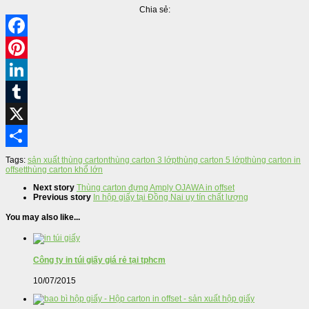
Chia sẻ:
Facebook
Pinterest
LinkedIn
Tumblr
X
Share
Tags:
sản xuất thùng carton
thùng carton 3 lớp
thùng carton 5 lớp
thùng carton in
offset
thùng carton khổ lớn
Next story
Thùng carton đựng Amply OJAWA in offset
Previous story
In hộp giấy tại Đồng Nai uy tín chất lượng
You may also like...
Công ty in túi giấy giá rẻ tại tphcm
10/07/2015