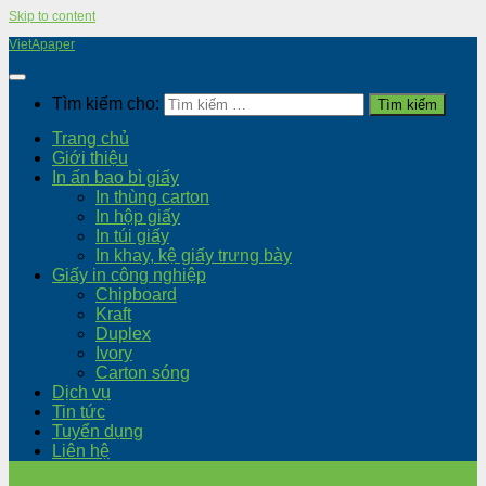
Skip to content
VietApaper
Tìm kiếm cho:
Trang chủ
Giới thiệu
In ấn bao bì giấy
In thùng carton
In hộp giấy
In túi giấy
In khay, kệ giấy trưng bày
Giấy in công nghiệp
Chipboard
Kraft
Duplex
Ivory
Carton sóng
Dịch vụ
Tin tức
Tuyển dụng
Liên hệ