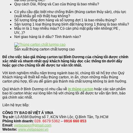
Quy cách Dài, Rộng và Cao của thùng là bao nhiêu?
Có yêu cầu đặc biệt như chống thấm (thùng carton thủy sản), chịu lực
(xuất khẩu gỗ nội thất) hay không?
Số lượng tổng đơn hàng và số lượng đợt 1 là bao nhiêu thùng?
Sản lượng 1 loại thùng trung bình đặt hàng trong 1 tháng là bao nhiêu?
Mẫu in là 1 hay nhiều màu? Có cán phủ mặt giấy nền không( PE ,
UV,..)?
Nơi giao hàng là ở đâu? Tỉnh thành nào?
Sản xuất thùng carton chất lượng cao
Để cho việc báo giá thùng carton tại Bình Dương của chúng tôi được chính
xác nhất và nhanh nhất quý khách hàng hãy đọc các thông tin dưới đây
hoặc gọi cho chúng tôi để được tư vấn tốt nhất.
Với kinh nghiệm nhiều năm trong ngành bao bì, chúng tôi sẽ hổ trợ cho Quý
Khách Hàng về thiết kế mẫu thùng carton, in ấn, chọn những mẫu thùng
carton phù hợp, tối ưu để giảm giá thành mà chất lượng không bị ảnh hưởng.
Quý khách ở Bình Dương có nhu cầu về
in thùng carton
hoặc các sản phẩm
bao bì carton khác vui lòng liên hệ với chúng tôi để được tư vấn tận tình, báo
giá chính xác nhất.
Liên hệ trực tiếp:
CÔNG TY BAO BÌ VIỆT Á VINA
Trụ sở:
Lô A59/I Đường số 7, KCN Vĩnh Lộc, Q.Bình Tân, Tp.HCM
Phòng kinh doanh:
028. 6679 5362
–
0916 660 853
Email:
vietapaper@gmail.com
Website:
www.vietapaper.vn