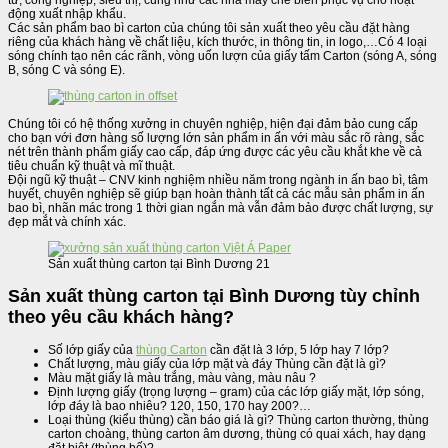
động xuất nhập khẩu.
Các sản phẩm bao bì carton của chúng tôi sản xuất theo yêu cầu đặt hàng
riêng của khách hàng về chất liệu, kích thước, in thông tin, in logo,…Có 4 loại
sóng chính tạo nên các rãnh, vòng uốn lượn của giấy tấm Carton (sóng A, sóng
B, sóng C và sóng E).
Chúng tôi có hệ thống xưởng in chuyên nghiệp, hiện đại đảm bảo cung cấp
cho bạn với đơn hàng số lượng lớn sản phẩm in ấn với màu sắc rõ ràng, sắc
nét trên thành phẩm giấy cao cấp, đáp ứng được các yêu cầu khắt khe về cả
tiêu chuẩn kỹ thuật và mĩ thuật.
Đội ngũ kỹ thuật – CNV kinh nghiệm nhiều năm trong ngành in ấn bao bì, tâm
huyết, chuyên nghiệp sẽ giúp bạn hoàn thành tất cả các mẫu sản phẩm in ấn
bao bì, nhãn mác trong 1 thời gian ngắn mà vẫn đảm bảo được chất lượng, sự
đẹp mắt và chính xác.
Sản xuất thùng carton tại Bình Dương 21
Sản xuất thùng carton tại Bình Dương tùy chỉnh
theo yêu cầu khách hàng?
Số lớp giấy của
thùng Carton
cần đặt là 3 lớp, 5 lớp hay 7 lớp?
Chất lượng, màu giấy của lớp mặt và đáy Thùng cần đặt là gì?
Màu mặt giấy là màu trắng, màu vàng, màu nâu ?
Định lượng giấy (trọng lượng – gram) của các lớp giấy mặt, lớp sóng,
lớp đáy là bao nhiêu? 120, 150, 170 hay 200?…
Loại thùng (kiểu thùng) cần báo giá là gì? Thùng carton thường, thùng
carton choàng, thùng carton âm dương, thùng có quai xách, hay dạng
đặt biệt (thùng bế)?