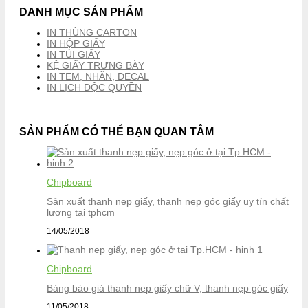
DANH MỤC SẢN PHẨM
IN THÙNG CARTON
IN HỘP GIẤY
IN TÚI GIẤY
KỆ GIẤY TRƯNG BÀY
IN TEM, NHÃN, DECAL
IN LỊCH ĐỘC QUYỀN
SẢN PHẨM CÓ THỂ BẠN QUAN TÂM
Chipboard
Sản xuất thanh nẹp giấy, thanh nẹp góc giấy uy tín chất
lượng tại tphcm
14/05/2018
Chipboard
Bảng báo giá thanh nẹp giấy chữ V, thanh nẹp góc giấy
11/05/2018