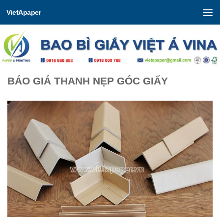
VietApaper
Skip to content
BÁO GIÁ THANH NẸP GÓC GIẤY