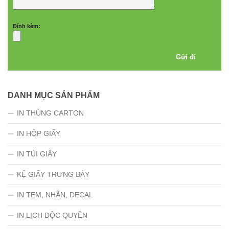
Đính kèm:
DANH MỤC SẢN PHẨM
IN THÙNG CARTON
IN HỘP GIẤY
IN TÚI GIẤY
KỆ GIẤY TRƯNG BÀY
IN TEM, NHÃN, DECAL
IN LỊCH ĐỘC QUYỀN