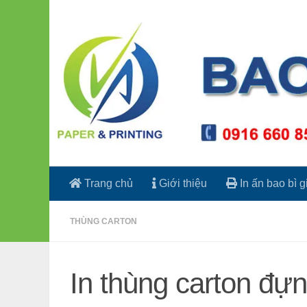
Skip to content
Trang chủ
Giới thiệu
In ấn bao bì g
THÙNG CARTON
In thùng carton đự