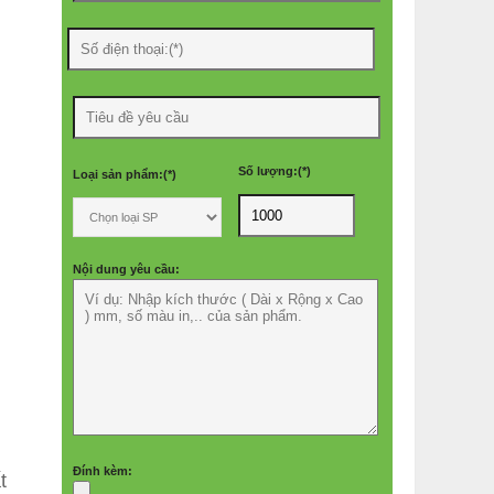
Số lượng:(*)
Loại sản phẩm:(*)
Nội dung yêu cầu:
Đính kèm:
t