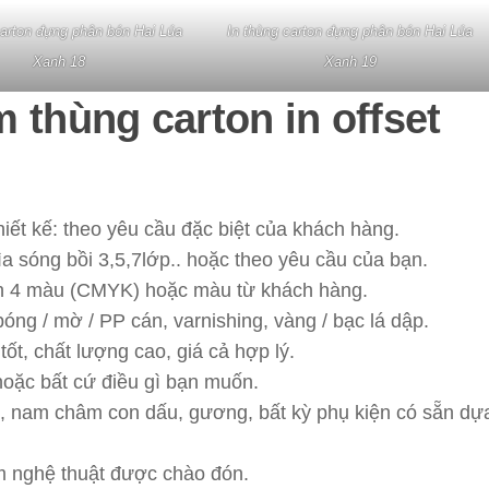
carton đựng phân bón Hai Lúa
In thùng carton đựng phân bón Hai Lúa
Xanh 18
Xanh 19
 thùng carton in offset
hiết kế: theo yêu cầu đặc biệt của khách hàng.
bìa sóng bồi 3,5,7lớp.. hoặc theo yêu cầu của bạn.
ến 4 màu (CMYK) hoặc màu từ khách hàng.
óng / mờ / PP cán, varnishing, vàng / bạc lá dập.
 tốt, chất lượng cao, giá cả hợp lý.
hoặc bất cứ điều gì bạn muốn.
út, nam châm con dấu, gương, bất kỳ phụ kiện có sẵn dự
 nghệ thuật được chào đón.