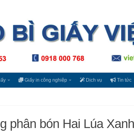
iấy
Giấy in công nghiệp
Dịch vụ
Tin tức
ng phân bón Hai Lúa Xan