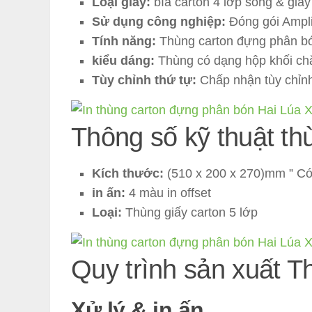
Loại giấy:
bìa carton 4 lớp sóng & giấ
Sử dụng công nghiệp:
Đóng gói Ampli
Tính năng:
Thùng carton đựng phân bón
kiểu dáng:
Thùng có dạng hộp khối ch
Tùy chỉnh thứ tự:
Chấp nhận tùy chỉnh
Thông số kỹ thuật t
Kích thước:
(510 x 200 x 270)mm ” Có 
in ấn:
4 màu in offset
Loại:
Thùng giấy carton 5 lớp
Quy trình sản xuất T
Xử lý & in ấn